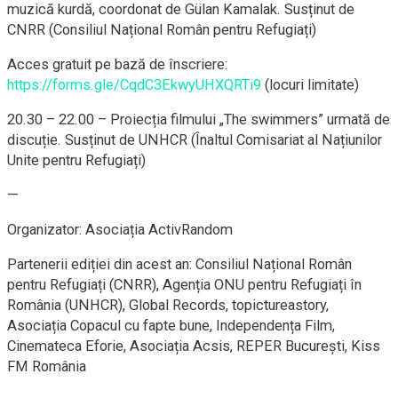
muzică kurdă, coordonat de Gülan Kamalak. Susținut de
CNRR (Consiliul Național Român pentru Refugiați)
Acces gratuit pe bază de înscriere:
https://forms.gle/CqdC3EkwyUHXQRTi9
(locuri limitate)
20.30 – 22.00 – Proiecția filmului „The swimmers” urmată de
discuție. Susținut de UNHCR (Înaltul Comisariat al Națiunilor
Unite pentru Refugiați)
—
Organizator: Asociația ActivRandom
Partenerii ediției din acest an: Consiliul Național Român
pentru Refugiați (CNRR), Agenția ONU pentru Refugiați în
România (UNHCR), Global Records, topictureastory,
Asociația Copacul cu fapte bune, Independența Film,
Cinemateca Eforie, Asociația Acsis, REPER București, Kiss
FM România