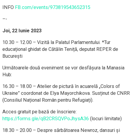
INFO
FB.com/events/973819543652315
–-
Joi, 22 Iunie 2023
10.30 – 12.00 – Vizită la Palatul Parlamentului. *Tur
educațional ghidat de Cătălin Teniță, deputat REPER de
București
Următoarele două eveniment se vor desfășura la Manasia
Hub:
16.30 – 18.00 – Atelier de pictură în acuarelă „Colors of
Ukraine” coordonat de Elya Mayorchikova. Susținut de CNRR
(Consiliul Național Român pentru Refugiați).
Acces gratuit pe bază de înscriere:
https://forms.gle/qB2CRSQVPoJhysA36
(locuri limitate)
18.30 – 20.00 – Despre sărbătoarea Newroz, dansuri și