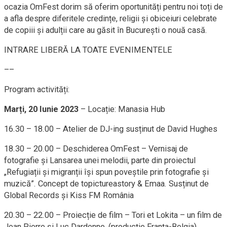
ocazia OmFest dorim să oferim oportunități pentru noi toți de
a afla despre diferitele credințe, religii și obiceiuri celebrate
de copiii și adulții care au găsit în București o nouă casă.
INTRARE LIBERĂ LA TOATE EVENIMENTELE
––
Program activități:
Marți, 20 Iunie 2023
– Locație: Manasia Hub
16.30 – 18.00 – Atelier de DJ-ing susținut de David Hughes
18.30 – 20.00 – Deschiderea OmFest – Vernisaj de
fotografie și Lansarea unei melodii, parte din proiectul
„Refugiații și migranții își spun poveștile prin fotografie și
muzică”. Concept de topictureastory & Emaa. Susținut de
Global Records și Kiss FM România
20.30 – 22.00 – Proiecție de film – Tori et Lokita – un film de
Jean Pierre și Luc Dardenne, (producție Franța-Belgia).