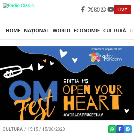
LIVE
HOME
NAȚIONAL
WORLD
ECONOMIE
CULTURĂ
L
CULTURĂ
15:15 / 15/06/2023
WHATSAPP
FACEBO
TEL