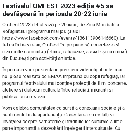
Festivalul OMFEST 2023 ediția #5 se
desfășoară în perioada 20-22 iunie
OmFest 2023 debutează pe 20 iunie, de Ziua Mondială a
Refugiatului (programul mai jos și aici
https://www.facebook.com/events/136113906146660). La
fel ca în fiecare an, OmFest își propune să conecteze cât
mai multe comunități (etnice, religioase, sociale și nu numai)
din București prin activități artistice.
În prima zi vom prezenta în premieră videoclipul celei mai
noi piese realizată de EMAA împreună cu copii refugiați, iar
programul festivalului mai conține proiecții de film, concerte,
ateliere și dialoguri culturale între refugiați, migranți și
publicul bucureștean.
Vom celebra comunitatea ca sursă a conexiunii sociale și a
sentimentului de apartenență. Conectarea cu ceilalți și
învățarea despre sărbătorile și tradițiile lor culturale sunt o
parte importantă a dezvoltării înțelegerii interculturale. Cu