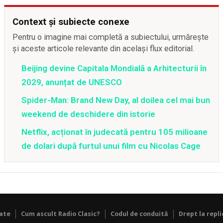
Context și subiecte conexe
Pentru o imagine mai completă a subiectului, urmărește
și aceste articole relevante din același flux editorial.
Beijing devine Capitala Mondială a Arhitecturii în
2029, anunțat de UNESCO
Spider-Man: Brand New Day, al doilea cel mai bun
weekend de deschidere din istorie
Netflix, acționat în judecată pentru 105 milioane
de dolari după furtul unui film cu Nicolas Cage
tate
Cum ascult Radio Clasic?
Codul de conduită
Drept la repli