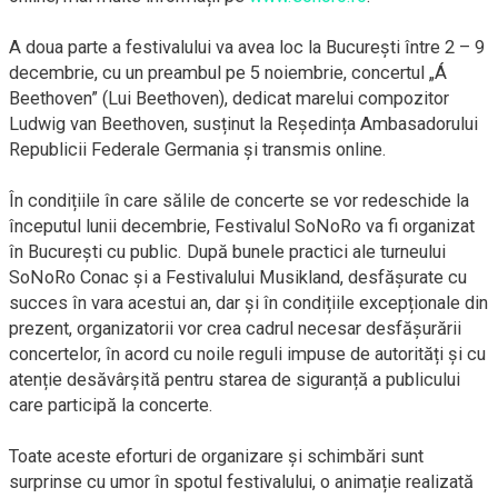
A doua parte a festivalului va avea loc la București între 2 – 9
decembrie, cu un preambul pe 5 noiembrie, concertul „Á
Beethoven” (Lui Beethoven), dedicat marelui compozitor
Ludwig van Beethoven, susținut la Reședința Ambasadorului
Republicii Federale Germania și transmis online.
În condițiile în care sălile de concerte se vor redeschide la
începutul lunii decembrie, Festivalul SoNoRo va fi organizat
în București cu public. După bunele practici ale turneului
SoNoRo Conac și a Festivalului Musikland, desfășurate cu
succes în vara acestui an, dar și în condițiile excepționale din
prezent, organizatorii vor crea cadrul necesar desfășurării
concertelor, în acord cu noile reguli impuse de autorități și cu
atenție desăvârșită pentru starea de siguranță a publicului
care participă la concerte.
Toate aceste eforturi de organizare și schimbări sunt
surprinse cu umor în spotul festivalului, o animație realizată