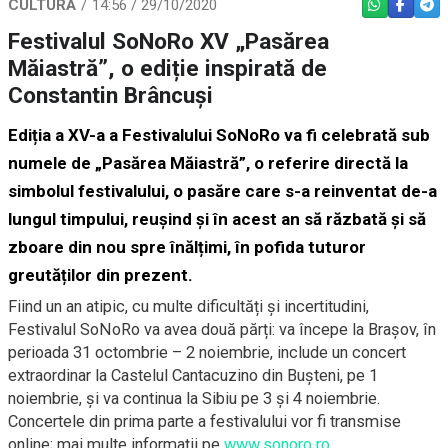
CULTURĂ
14:56 / 29/10/2020
WHATSAPP
FACEBO
TEL
Festivalul SoNoRo XV „Pasărea
Măiastră”, o ediție inspirată de
Constantin Brâncuși
Ediția a XV-a a Festivalului SoNoRo va fi celebrată sub
numele de „Pasărea Măiastră”, o referire directă la
simbolul festivalului, o pasăre care s-a reinventat de-a
lungul timpului, reușind și în acest an să răzbată și să
zboare din nou spre înălțimi, în pofida tuturor
greutăților din prezent.
Fiind un an atipic, cu multe dificultăți și incertitudini,
Festivalul SoNoRo va avea două părți: va începe la Brașov, în
perioada 31 octombrie – 2 noiembrie, include un concert
extraordinar la Castelul Cantacuzino din Bușteni, pe 1
noiembrie, și va continua la Sibiu pe 3 și 4 noiembrie.
Concertele din prima parte a festivalului vor fi transmise
online; mai multe informații pe
www.sonoro.ro
.