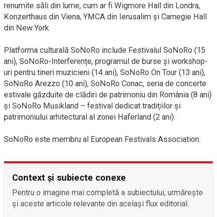
renumite săli din lume, cum ar fi Wigmore Hall din Londra,
Konzerthaus din Viena, YMCA din Ierusalim şi Carnegie Hall
din New York.
Platforma culturală SoNoRo include Festivalul SoNoRo (15
ani), SoNoRo-Interferențe, programul de burse și workshop-
uri pentru tineri muzicieni (14 ani), SoNoRo On Tour (13 ani),
SoNoRo Arezzo (10 ani), SoNoRo Conac, seria de concerte
estivale găzduite de clădiri de patrimoniu din România (8 ani)
și SoNoRo Musikland – festival dedicat tradițiilor și
patrimoniului arhitectural al zonei Haferland (2 ani).
SoNoRo este membru al European Festivals Association.
Context și subiecte conexe
Pentru o imagine mai completă a subiectului, urmărește
și aceste articole relevante din același flux editorial.