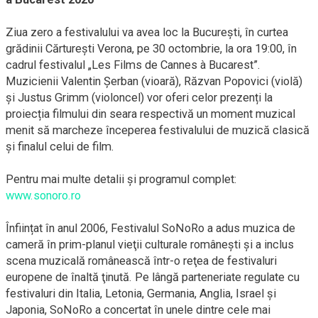
Ziua zero a festivalului va avea loc la București, în curtea
grădinii Cărturești Verona, pe 30 octombrie, la ora 19:00, în
cadrul festivalul „Les Films de Cannes à Bucarest”.
Muzicienii Valentin Șerban (vioară), Răzvan Popovici (violă)
și Justus Grimm (violoncel) vor oferi celor prezenți la
proiecția filmului din seara respectivă un moment muzical
menit să marcheze începerea festivalului de muzică clasică
și finalul celui de film.
Pentru mai multe detalii și programul complet:
www.sonoro.ro
Înființat în anul 2006, Festivalul SoNoRo a adus muzica de
cameră în prim-planul vieţii culturale româneşti şi a inclus
scena muzicală românească într-o reţea de festivaluri
europene de înaltă ţinută. Pe lângă parteneriate regulate cu
festivaluri din Italia, Letonia, Germania, Anglia, Israel şi
Japonia, SoNoRo a concertat în unele dintre cele mai