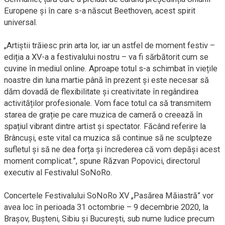
Europene și în care s-a născut Beethoven, acest spirit
universal.
„Artiștii trăiesc prin arta lor, iar un astfel de moment festiv –
ediția a XV-a a festivalului nostru – va fi sărbătorit cum se
cuvine în mediul online. Aproape totul s-a schimbat în viețile
noastre din luna martie până în prezent și este necesar să
dăm dovadă de flexibilitate și creativitate în regândirea
activităților profesionale. Vom face totul ca să transmitem
starea de grație pe care muzica de cameră o creează în
spațiul vibrant dintre artist și spectator. Făcând referire la
Brâncuși, este vital ca muzica să continue să ne sculpteze
sufletul și să ne dea forța și încrederea că vom depăși acest
moment complicat.”, spune Răzvan Popovici, directorul
executiv al Festivalul SoNoRo.
Concertele Festivalului SoNoRo XV „Pasărea Măiastră” vor
avea loc în perioada 31 octombrie – 9 decembrie 2020, la
Brașov, Bușteni, Sibiu și București, sub nume ludice precum