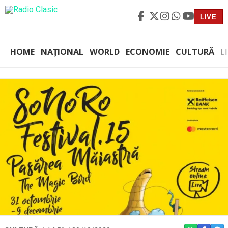
LIVE
HOME
NAȚIONAL
WORLD
ECONOMIE
CULTURĂ
L