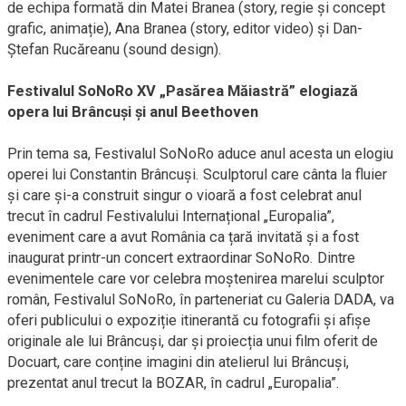
de echipa formată din Matei Branea (story, regie și concept
grafic, animație), Ana Branea (story, editor video) și Dan-
Ștefan Rucăreanu (sound design).
Festivalul SoNoRo XV „Pasărea Măiastră” elogiază
opera lui Brâncuși și anul Beethoven
Prin tema sa, Festivalul SoNoRo aduce anul acesta un elogiu
operei lui Constantin Brâncuși. Sculptorul care cânta la fluier
și care și-a construit singur o vioară a fost celebrat anul
trecut în cadrul Festivalului Internațional „Europalia”,
eveniment care a avut România ca țară invitată și a fost
inaugurat printr-un concert extraordinar SoNoRo. Dintre
evenimentele care vor celebra moștenirea marelui sculptor
român, Festivalul SoNoRo, în parteneriat cu Galeria DADA, va
oferi publicului o expoziție itinerantă cu fotografii și afișe
originale ale lui Brâncuși, dar și proiecția unui film oferit de
Docuart, care conține imagini din atelierul lui Brâncuși,
prezentat anul trecut la BOZAR, în cadrul „Europalia”.