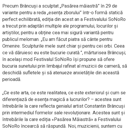
Precum Brâncuși a sculptat „Pasărea măiastră” în 29 de
variante pentru a reda „esența zborului” într-o formă statică
perfect echilibrată, ediția din acest an a Festivalului SoNoRo
a trecut prin adaptări multiple ale programului, locurilor și
artiștilor, pentru a obține cea mai sigură variantă pentru
publicul meloman. „Eu am făcut piatra să cânte pentru
Omenire. Sculpturile mele sunt chiar și pentru cei orbi. Ceea
ce vă dăruiesc eu este bucurie curată.”, mărturisea Brâncuși;
în același mod Festivalul SoNoRo își propune să ofere
bucuria sunetului prin limbajul rafinat al muzicii de cameră, să
deschidă sufletele și să atenueze anxietățile din această
perioadă.
„Ce este arta, ce este realitatea, ce este exteriorul și cum se
diferențiază de esența magică a lucrurilor? – acestea sunt
întrebările la care reflecta genialul artist Constantin Brâncuși
prin intermediul formelor sale revoluționare. Acestea sunt și
întrebările la care ediția «Pasărea Măiastră» a Festivalului
SoNoRo încearcă să răspundă. Noi, muzicienii, suntem cu