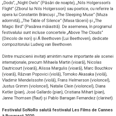
„Dodo”, „Night Owls” (Păsări de noapte), „Nils Holgersson’s
Flight” (Zborul lui Nils Holgersson) sau poetice, cu referire la
opera lui Constantin Brâncuși: „The Sleeping Muse” (Muza
adormită), „The Table of Silence” (Masa tăcerii) și „The
Magic Bird” (Pasărea măiastră). De asemenea, în programul
festivalului sunt incluse concertele „Above The Clouds”
(Dincolo de nori) și Á Beethoven (Lui Beethoven), dedicate
compozitorului Ludwig van Beethoven.
Dintre muzicienii invitați amintim nume importante ale scenei
internaționale, precum Mihaela Martin (vioară), Nicolas
Dautricourt (vioară), Alissa Margulis (vioară), Marc Bouchkov
(vioară), Răzvan Popovici (violă), Tomoko Akasaka (violă),
Vladimir Mendelssohn (violă), Frans Helmerson (violoncel),
Justus Grimm (violoncel), Natalie Clein (violoncel), Diana
Ketler (pian), José Gallardo (pian), Cristiana Mihart (pian),
Janne Thomsen (flaut) și Pablo Barragan Fernandez (clarinet).
Festivalul SoNoRo salută festivalul Les Films de Cannes
à Bucarest 2020