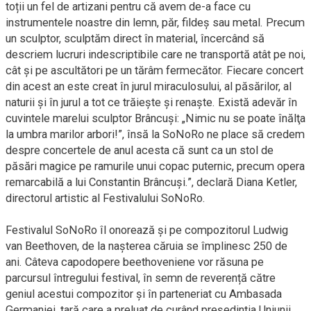
toții un fel de artizani pentru că avem de-a face cu
instrumentele noastre din lemn, păr, fildeș sau metal. Precum
un sculptor, sculptăm direct în material, încercând să
descriem lucruri indescriptibile care ne transportă atât pe noi,
cât și pe ascultători pe un tărâm fermecător. Fiecare concert
din acest an este creat în jurul miraculosului, al păsărilor, al
naturii și în jurul a tot ce trăiește și renaște. Există adevăr în
cuvintele marelui sculptor Brâncuși: „Nimic nu se poate înălţa
la umbra marilor arbori!”, însă la SoNoRo ne place să credem
despre concertele de anul acesta că sunt ca un stol de
păsări magice pe ramurile unui copac puternic, precum opera
remarcabilă a lui Constantin Brâncuși.”, declară Diana Ketler,
directorul artistic al Festivalului SoNoRo.
Festivalul SoNoRo îl onorează și pe compozitorul Ludwig
van Beethoven, de la nașterea căruia se împlinesc 250 de
ani. Câteva capodopere beethoveniene vor răsuna pe
parcursul întregului festival, în semn de reverență către
geniul acestui compozitor și în parteneriat cu Ambasada
Germaniei, țară care a preluat de curând președinția Uniunii