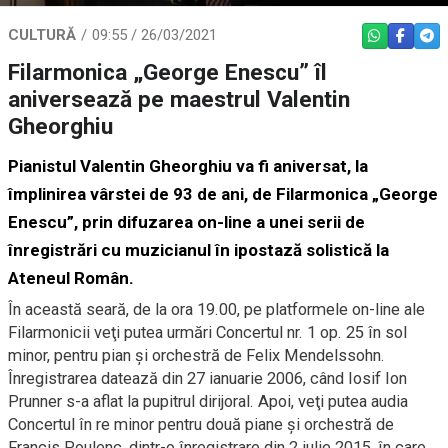
CULTURĂ
09:55 / 26/03/2021
WHATSAPP
FACEBO
TEL
Filarmonica „George Enescu” îl
aniversează pe maestrul Valentin
Gheorghiu
Pianistul Valentin Gheorghiu va fi aniversat, la
împlinirea vârstei de 93 de ani, de Filarmonica „George
Enescu”, prin difuzarea on-line a unei serii de
înregistrări cu muzicianul în ipostază solistică la
Ateneul Român.
În această seară, de la ora 19.00, pe platformele on-line ale
Filarmonicii veţi putea urmări Concertul nr. 1 op. 25 în sol
minor, pentru pian și orchestră de Felix Mendelssohn.
Înregistrarea datează din 27 ianuarie 2006, când Iosif Ion
Prunner s-a aflat la pupitrul dirijoral. Apoi, veţi putea audia
Concertul în re minor pentru două piane și orchestră de
Francis Poulenc, dintr-o înregistrare din 2 iulie 2015, în care