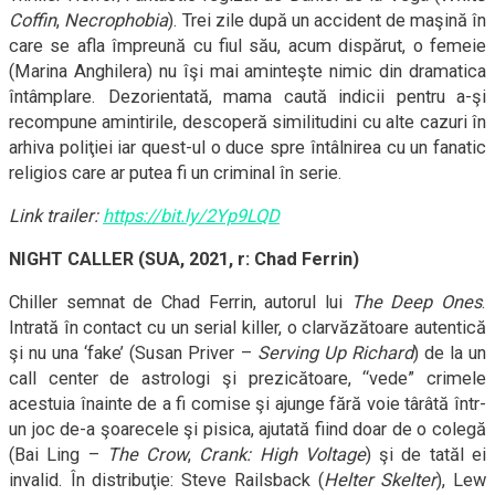
Coffin
,
Necrophobia
). Trei zile după un accident de maşină în
care se afla împreună cu fiul său, acum dispărut, o femeie
(Marina Anghilera) nu îşi mai aminteşte nimic din dramatica
întâmplare. Dezorientată, mama caută indicii pentru a-şi
recompune amintirile, descoperă similitudini cu alte cazuri în
arhiva poliţiei iar quest-ul o duce spre întâlnirea cu un fanatic
religios care ar putea fi un criminal în serie.
Link trailer:
https://bit.ly/2Yp9LQD
NIGHT CALLER (SUA, 2021, r: Chad Ferrin)
Chiller semnat de Chad Ferrin, autorul lui
The Deep Ones
.
Intrată în contact cu un serial killer, o clarvăzătoare autentică
şi nu una ‘fake’ (Susan Priver –
Serving Up Richard
) de la un
call center de astrologi şi prezicătoare, “vede” crimele
acestuia înainte de a fi comise şi ajunge fără voie târâtă într-
un joc de-a şoarecele şi pisica, ajutată fiind doar de o colegă
(Bai Ling –
The Crow
,
Crank: High Voltage
) şi de tatăl ei
invalid. În distribuţie: Steve Railsback (
Helter Skelter
), Lew