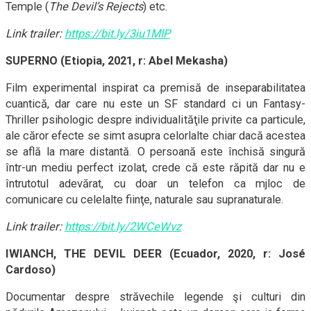
Temple (
The Devil’s Rejects
) etc.
Link trailer:
https://bit.ly/3iu1MIP
SUPERNO (Etiopia, 2021, r: Abel Mekasha)
Film experimental inspirat ca premisă de inseparabilitatea
cuantică, dar care nu este un SF standard ci un Fantasy-
Thriller psihologic despre individualităţile privite ca particule,
ale căror efecte se simt asupra celorlalte chiar dacă acestea
se află la mare distantă. O persoană este închisă singură
într-un mediu perfect izolat, crede că este răpită dar nu e
întrutotul adevărat, cu doar un telefon ca mjloc de
comunicare cu celelalte fiinţe, naturale sau supranaturale.
Link trailer:
https://bit.ly/2WCeWvz
IWIANCH, THE DEVIL DEER (Ecuador, 2020, r: José
Cardoso)
Documentar despre străvechile legende şi culturi din