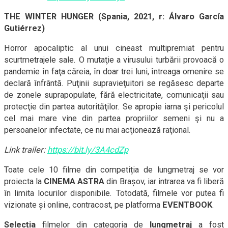
THE WINTER HUNGER (Spania, 2021, r: Álvaro García
Gutiérrez)
Horror apocaliptic al unui cineast multipremiat pentru
scurtmetrajele sale. O mutaţie a virusului turbării provoacă o
pandemie în faţa căreia, în doar trei luni, întreaga omenire se
declară înfrântă. Puţinii supravieţuitori se regăsesc departe
de zonele suprapopulate, fără electricitate, comunicaţii sau
protecţie din partea autorităţilor. Se apropie iarna şi pericolul
cel mai mare vine din partea propriilor semeni şi nu a
persoanelor infectate, ce nu mai acţionează raţional.
Link trailer:
https://bit.ly/3A4cdZp
Toate cele 10 filme din competiția de lungmetraj se vor
proiecta la
CINEMA ASTRA
din Brașov, iar intrarea va fi liberă
în limita locurilor disponibile. Totodată, filmele vor putea fi
vizionate și online, contracost, pe platforma
EVENTBOOK
.
Selecția
filmelor din categoria de
lungmetraj
a fost