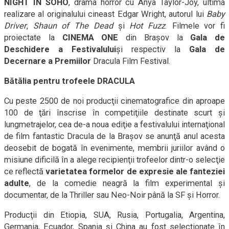
NIGHT IN SOHO
, drama horror cu Anya Taylor-Joy, ultima
realizare al originalului cineast Edgar Wright, autorul lui
Baby
Driver
,
Shaun of The Dead
şi
Hot Fuzz
. Filmele vor fi
proiectate la
CINEMA ONE
din Brașov la
Gala de
Deschidere a Festivalului
și respectiv la
Gala de
Decernare a Premiilor
Dracula Film Festival.
Bătălia pentru trofeele DRACULA
Cu peste 2500 de noi producţii cinematografice din aproape
100 de ţări înscrise în competiţiile destinate scurt şi
lungmetrajelor, cea de-a noua ediţie a festivalului internaţional
de film fantastic Dracula de la Braşov se anunţă anul acesta
deosebit de bogată în evenimente, membrii juriilor având o
misiune dificilă în a alege recipienţii trofeelor dintr-o selecţie
ce reflectă
varietatea formelor de expresie ale fanteziei
adulte
, de la comedie neagră la film experimental şi
documentar, de la Thriller sau Neo-Noir până la SF şi Horror.
Producţii din Etiopia, SUA, Rusia, Portugalia, Argentina,
Germania, Ecuador, Spania și China au fost selecţionate în