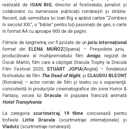
realizată de
IOAN BIG
, director al festivalului, jurnalist și
colaborator cu numeroase publicații românești și străine.
Recent, sub semnătura lui Ioan Big a apărut cartea “Zombies
în secolul XXI”, o
“b
iblie
” pentru toț
i pasionații de gen, o carte
în format A4 cu aproape 900 de de pagini.
Filmele de lungmetraj vor fi juriza
te de un
juriu internațional
format din
ELENA MUÑOZ
(Spania) – Preşedinte juriu,
producătoare al multipremiatului film
Amigo
, regizat de
Óscar Martín, film care a câştigat Dracula Trophy la Dracula
Film Festival 2020,
STUART JOPIA
(Anglia) – fondatorul
festivalului de film
The Dead of Night
,
și
CLAUDIU BLEONȚ
(România) – actor român de film şi teatru cu o experienţă
consistentă în producţiile cinematografice din zona Horror &
Fantasy, vocea lui
Dracula
în populara franciză animată
Hotel Transylvania
.
La categoria
scurtmetraj
,
19 filme
concurează pentru
trofeele
Little Dracula
(scurtmetraje internaționale)
și
Vladutz
(scurtmetraje românești).