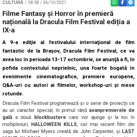
CULTURĂ
08:58 / 06/10/2021
WHATSAPP
FACEBO
TEL
Filme Fantasy și Horror în premieră
națională la Dracula Film Festival ediția a
IX-a
A 9-a ediţie al festivalului internaţional de film
fantastic de la Braşov, Dracula Film Festival, ce va
avea loc în perioada 13-17 octombrie, se anunţă a fi, în
pofida contextului neprielnic, una foarte bogată în
evenimente cinematografice, premiere europene,
Q&A-uri cu autori ai filmelor, workshop-uri şi mese
rotunde.
Dracula Film Festival programează și o serie de proiecţii ce
au un caracter special, în primul rând
avanpremierele de
gală
a două
blockbustere
care vor ajunge şi la noi în
multiplexuri,
HALLOWEEN KILLS
, cel mai recent film din
saga lui Michael Myers creată de John Carpenter, şi
LAST