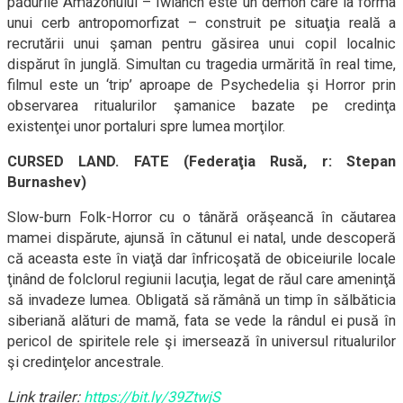
pădurile Amazonului – Iwianch este un demon care ia forma
unui cerb antropomorfizat – construit pe situaţia reală a
recrutării unui şaman pentru găsirea unui copil localnic
dispărut în junglă. Simultan cu tragedia urmărită în real time,
filmul este un ‘trip’ aproape de Psychedelia şi Horror prin
observarea ritualurilor şamanice bazate pe credinţa
existenţei unor portaluri spre lumea morţilor.
CURSED LAND. FATE (Federaţia Rusă, r: Stepan
Burnashev)
Slow-burn Folk-Horror cu o tânără orăşeancă în căutarea
mamei dispărute, ajunsă în cătunul ei natal, unde descoperă
că aceasta este în viaţă dar înfricoşată de obiceiurile locale
ţinând de folclorul regiunii Iacuţia, legat de răul care ameninţă
să invadeze lumea. Obligată să rămână un timp în sălbăticia
siberiană alături de mamă, fata se vede la rândul ei pusă în
pericol de spiritele rele şi imersează în universul ritualurilor
şi credinţelor ancestrale.
Link trailer:
https://bit.ly/39ZtwjS