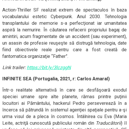
Action-Thriller SF realizat extrem de spectaculos în baza
vocabularului estetic Cyberpunk. Anul 2030. Tehnologia
transplantului de memorie s-a perfecţionat iar umanitatea
aspiră la nemurire. În căutarea refacerii propriului bagaj de
amintiri, acum fragmentate de un accident (sau experiment),
un asasin de profesie reuşeşte să distrugă tehnologia, date
fiind obiectivele reale pentru care a fost creată de
fantomatica organizaţie “Father”.
Link trailer:
https://bit.ly/3lczggN
INFINITE SEA (Portugalia, 2021, r: Carlos Amaral)
Într-o realitate alternativă în care se desfăşoară exodul
speciei umane spre alte planete, rămas printre puţinii
locuitori ai Pământului, hackerul Pedro perseverează în a
încerca să pătrundă în sistemul agenţiei spaţiale pentru a-şi
urma visul de a pleca în cosmos. Întâlnirea cu Eva (Maria
Leite, actriţă cunoscută publicului român din
Traducătorii
) îl