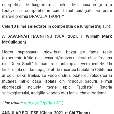
competiţia de lungmetraj a celei de-a noua ediţii a a
festivalului, competiție în care filmul câștigător va primi
marele premiu DRACULA TROPHY.
Cele
10 filme selectate în competiția de lungmetraj
sunt:
A SAVANNAH HAUNTING (SUA, 2021, r: William Mark
McCullough)
Horror supranatural slow-burn bazat pe fapte reale
(experienţe trăite de scenarist/regizor), filmat chiar în casa
din ‘Deep South’ în care s-au întâmplat evenimentele. Un
tânăr cuplu cu doi copii, tarat de moartea brutală în California
al celui de-al treilea, se vede distrus odată cu relocarea şi
mutarea într-o casă izolată din mijlocul pădurii. Filmul
abordează inclusiv teme tipic “sudiste” (istoria
sclavagismului, tradiţiile voodoo etc) într-o cheie modernă.
Link trailer:
https://bit.ly/3uzr2SQ
ANNULAR ECLIPSE (China, 2021, r: Chi Zhang)