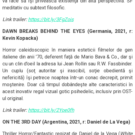
va face să îşi privească existenţa din altă perspectivă. SF
meditativ cu subtext filosofic.
Link trailer:
https://bit.ly/3FgZois
DAWN BREAKS BEHIND THE EYES (Germania, 2021, r:
Kevin Kopacka)
Horror caleidoscopic în maniera esteticii filmelor de gen
italiene din anii ’70, deferent faţă de Mario Bava & Co., dar şi
cu un clin d’oeil la adresa lui Jean Rollin sau R.W. Fassbinder.
Un cuplu (soţ autoritar şi irascibil, soţie obedientă şi
nefericită) îşi petrece noaptea într-un conac decrepit, primit
moştenire. Doar că timpul dobândeşte alte caracteristici în
acest inovativ regal vizual gotic psihedelic, inclusiv prin OST-
ul original.
Link trailer:
https://bit.ly/2Yoe0fh
ON THE 3RD DAY (Argentina, 2021, r: Daniel de La Vega)
Thriller Horror/Fantastic regizat de Daniel de la Vega (
White