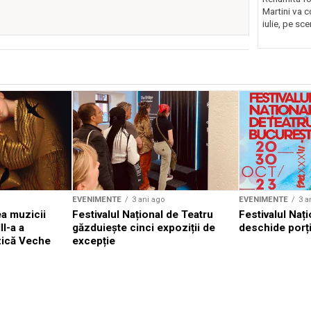
Martini va c
iulie, pe sce
EVENIMENTE
3 ani ago
EVENIMENTE
3 a
a muzicii
Festivalul Național de Teatru
Festivalul Nați
II-a a
găzduiește cinci expoziții de
deschide porți
zică Veche
excepție