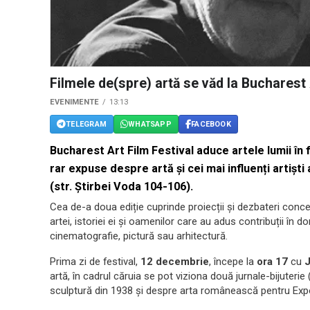
Filmele de(spre) artă se văd la Bucharest 
EVENIMENTE
13:13
TELEGRAM
WHATSAPP
FACEBOOK
Bucharest Art Film Festival aduce artele lumii în
rar expuse despre artă și cei mai influenți artiști
(str. Știrbei Voda 104-106).
Cea de-a doua ediție cuprinde proiecții și dezbateri concent
artei, istoriei ei și oamenilor care au adus contribuții în 
cinematografie, pictură sau arhitectură.
Prima zi de festival,
12 decembrie
, începe la
ora 17
cu
J
artă, în cadrul căruia se pot viziona două jurnale-bijuterie 
sculptură din 1938 și despre arta românească pentru Expo