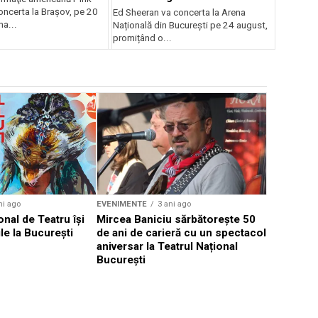
oncerta la Braşov, pe 20
Ed Sheeran va concerta la Arena
na...
Națională din București pe 24 august,
promițând o...
EVENIMENTE
Weekend c
Teatru la 
eveniment
ni ago
EVENIMENTE
3 ani ago
onal de Teatru își
Mircea Baniciu sărbătorește 50
le la București
de ani de carieră cu un spectacol
aniversar la Teatrul Național
București