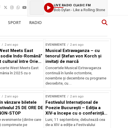
LIVE RADIO CLASIC FM
Bob Dylan - Like a Rolling Stone
SPORT
RADIO
E
2 ani ago
EVENIMENTE
2 ani ago
West Meets East
Musical Extravaganza – cu
psodie Indo-Română”
tenorul Ștefan von Korch și
t cultural între Orient
invitați de marcă
nt
ncerte West Meets East
Concertele Musical Extravaganza
omânia în 2025 cu o
continuă în lunile octombrie,
noiembrie şi decembrie cu programe
deosebite, cu...
E
2 ani ago
EVENIMENTE
2 ani ago
în vânzare biletele
Festivalul Internațional de
stivalul 25 DE ORE DE
Poezie București – Ediția a
NON-STOP
XIV-a începe cu o conferință
despre limba română
 evenimente (dintre care
Luni, 11 septembrie, debutează cea
susținută de Marco Lucchesi
) comprimate pe
de-a XIV-a ediție a Festivalului