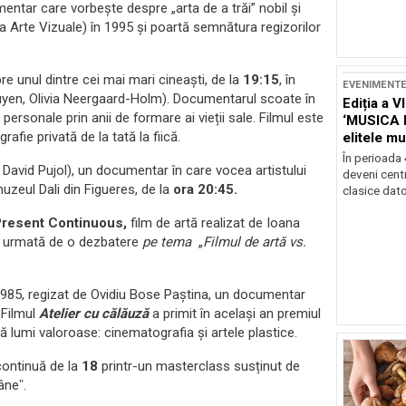
mentar care vorbește despre „arta de a trăi” nobil și
a Arte Vizuale) în 1995 și poartă semnătura regizorilor
e unul dintre cei mai mari cineaști, de la
19:15
, în
EVENIMENT
uyen, Olivia Neergaard-Holm). Documentarul scoate în
Ediția a V
 personale prin anii de formare ai vieții sale. Filmul este
‘MUSICA 
afie privată de la tată la fiică.
elitele mu
Brașov
În perioada
 David Pujol), un documentar în care vocea artistului
deveni centr
muzeul Dali din Figueres, de la
ora 20:45.
clasice dator
resent Continuous,
film de artă realizat de Ioana
a fi urmată de o dezbatere
pe tema
„
Filmul de artă vs.
1985, regizat de Ovidiu Bose Paștina, un documentar
 Filmul
Atelier cu călăuză
a primit în același an premiul
ă lumi valoroase: cinematografia și artele plastice.
 continuă de la
18
printr-un masterclass susținut de
âneˮ.