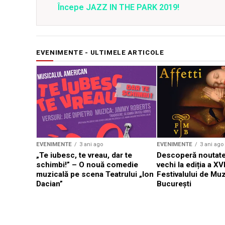
Începe JAZZ IN THE PARK 2019!
EVENIMENTE - ULTIMELE ARTICOLE
EVENIMENTE
3 ani ago
EVENIMENTE
3 ani ago
„Te iubesc, te vreau, dar te
Descoperă noutate
schimbi!” – O nouă comedie
vechi la ediția a XVI
muzicală pe scena Teatrului „Ion
Festivalului de Mu
Dacian”
București