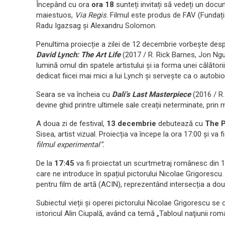
Începând cu ora
ora
18
sunteți invitați să vedeți un docu
maiestuos,
Via Regis
. Filmul este produs de FAV (Fundați
Radu Igazsag şi Alexandru Solomon.
Penultima proiecție a zilei de 12 decembrie vorbește despr
David Lynch: The Art Life
(2017 / R. Rick Barnes, Jon Ng
lumină omul din spatele artistului și ia forma unei călătorii
dedicat fiicei mai mici a lui Lynch și servește ca o autobiogr
Seara se va încheia cu
Dali’s Last Masterpiece
(2016 / R.
devine ghid printre ultimele sale creații neterminate, prin 
A doua zi de festival,
13 decembrie
debutează cu
The P
Sisea, artist vizual. Proiecția va începe la ora 17:00 și v
filmul experimental”.
De la
17:45
va fi proiectat un scurtmetraj românesc din 
care ne introduce în spațiul pictorului Nicolae Grigorescu.
pentru film de artă (ACIN), reprezentând intersecția a dou
Subiectul vieții și operei pictorului Nicolae Grigorescu se
istoricul Alin Ciupală, având ca temă „Tabloul naţiunii rom