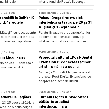
mai bine de...
Internațional de Poezie București...
E
2 ani ago
EVENIMENTE
2 ani ago
enabilă la BalKaniK
Palatul Bragadiru: muzică
cu „D*efectele
interbelică şi teatru pe 29 şi 31
August şi 1 Septembrie
 Mătușii”, cunoscut pentru
Palatul Bragadiru propune iubitorilor
sustenabilității în modă
de frumos concerte attractive şi
ordarea sa originală în...
întâlniri memorabile cu nume mari...
E
2 ani ago
EVENIMENTE
2 ani ago
i în Micul Paris
Proiectul cultural ,,Post-Digital
Extensions” conectează tinerii
dolce vita” – cam așa s-
artiști români cu scena
zuma concertul Din
internațională
Asociația Culturală Marginal a lansat
proiectul Post-Digital Extensions, ce
adaptează o serie de lucrări...
E
2 ani ago
EVENIMENTE
2 ani ago
medieval la Făgăraș
Turneul Lights & Shadows: O
călătorie artistică
l 23-25 august 2024, la
interdisciplinară
vea loc o nouă ediție a...