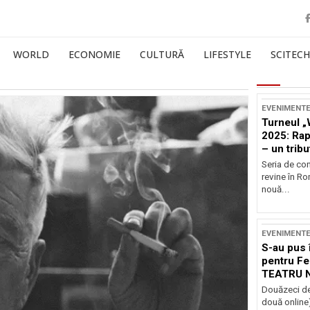
WORLD
ECONOMIE
CULTURĂ
LIFESTYLE
SCITECH
EVENIMENT
Turneul „
2025: Ra
– un tribu
și Occide
Seria de co
revine în R
nouă...
EVENIMENT
S-au pus 
pentru Fe
TEATRU 
Douăzeci de
două online