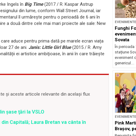
arke Ingels în
Big Time
(2017 / R. Kaspar Astrup
designului din lume, conform Wall Street Journal, iar
mentarul îl urmărește pentru o perioadă de 6 ani în
EVENIMENT
uire a două dintre cele mai mari proiecte ale sale: New
Funghi F
eveniment
Sovata
til care aduce pentru prima dată pe marele ecran viața
În perioada 
doar 27 de ani.
Janis: Little Girl Blue
(2015 / R. Amy
stațiune So
lității ei artistice ambiţioase, în anii în care trăieşte
eveniment c
genericul...
 și aceste articole relevante din același flux
din şase ţări la VSLO
EVENIMENT
 din Capitală; Laura Bretan va cânta în
Pink Marti
Braşov, pe
Renumita fo