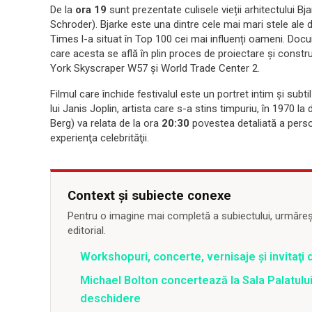
De la
ora 19
sunt prezentate culisele vieții arhitectului Bj
Schroder). Bjarke este una dintre cele mai mari stele ale 
Times l-a situat în Top 100 cei mai influenți oameni. Docu
care acesta se află în plin proces de proiectare și constr
York Skyscraper W57 și World Trade Center 2.
Filmul care închide festivalul este un portret intim și sub
lui Janis Joplin, artista care s-a stins timpuriu, în 1970 la 
Berg) va relata de la ora
20:30
povestea detaliată a persona
experienţa celebrităţii.
Context și subiecte conexe
Pentru o imagine mai completă a subiectului, urmărește
editorial.
Workshopuri, concerte, vernisaje şi invitaţi 
Michael Bolton concertează la Sala Palatului
deschidere