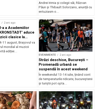
Andrei Irimia și colegii săi, Răzvan
Păun și Thibault Solorzano, anunță cu
entuziasm o...
E
2 ani ago
II-a a Academiilor
KRONSTADT’ aduce
zicii clasice la
 4-11 august, Brașovul va
ul mondial al muzicii
ită ediției...
EVENIMENTE
2 ani ago
Străzi deschise, București –
Promenadă urbană se
suspendă în acest weekend
În weekendul 13-14 iulie, ținând cont
de temperaturile ridicate, bucureștenii
și turiștii pot opta...