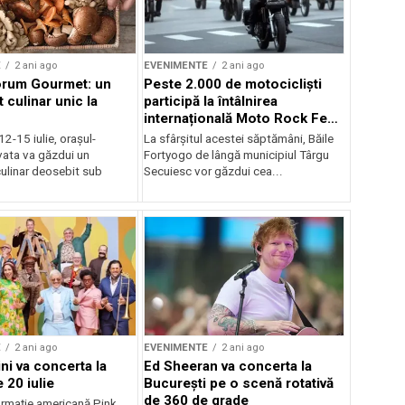
E
2 ani ago
EVENIMENTE
2 ani ago
orum Gourmet: un
Peste 2.000 de motocicliști
 culinar unic la
participă la întâlnirea
internațională Moto Rock Fest
la Băile Fortyogo
12-15 iulie, orașul-
La sfârșitul acestei săptămâni, Băile
vata va găzdui un
Fortyogo de lângă municipiul Târgu
ulinar deosebit sub
Secuiesc vor găzdui cea...
E
2 ani ago
EVENIMENTE
2 ani ago
ni va concerta la
Ed Sheeran va concerta la
 20 iulie
București pe o scenă rotativă
de 360 de grade
rmaţie americană Pink