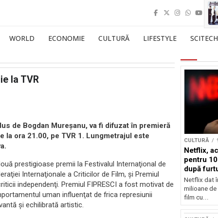
WORLD
ECONOMIE
CULTURĂ
LIFESTYLE
SCITECH
ie la TVR
rodus de Bogdan Mureşanu, va fi difuzat în premieră
e la ora 21.00, pe TVR 1. Lungmetrajul este
CULTURĂ
a.
Netflix, a
pentru 10
ouă prestigioase premii la Festivalul Internaţional de
după furtu
raţiei Internaţionale a Criticilor de Film, şi Premiul
Nicolas 
Netflix dat 
riticii independenţi. Premiul FIPRESCI a fost motivat de
milioane de 
portamentul uman influenţat de frica represiunii
film cu...
ntă şi echilibrată artistic.