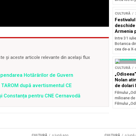
Concursu
CULTURĂ
Festivalu
deschide 
Armenia pr
patrimoniu
Intre 31 iul
august, l
Botanica di
Bucuresti
cea de-a X-a
 și aceste articole relevante din același flux
CULTURĂ
„Odiseea”
spendarea Hotărârilor de Guvern
Nolan ati
 a TAROM după avertismentul CE
de dolari 
Filmului „Od
i și Constanța pentru CNE Cernavodă
milioane de 
Filmului „Od
CULTURĂ
o lună ago
CULTURĂ
o lună