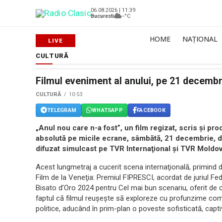
06.08.2026 | 11:39
Bucuresti
--°C
HOME
NAȚIONAL
CULTURĂ
Filmul eveniment al anului, pe 21 decembr
CULTURĂ
10:53
TELEGRAM
WHATSAPP
FACEBOOK
„Anul nou care n-a fost”, un film regizat, scris şi p
absolută pe micile ecrane, sâmbătă, 21 decembrie, d
difuzat simulcast pe TVR Internaţional şi TVR Moldov
Acest lungmetraj a cucerit scena internaţională, primind d
Film de la Veneţia: Premiul FIPRESCI, acordat de juriul Fede
Bisato d’Oro 2024 pentru Cel mai bun scenariu, oferit de c
faptul că filmul reuşeşte să exploreze cu profunzime com
politice, aducând în prim-plan o poveste sofisticată, captiva