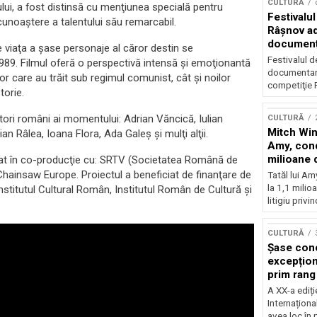
CULTURĂ
ui, a fost distinsă cu menţiunea specială pentru
Festivalul
cunoaştere a talentului său remarcabil.
Râşnov a
documenta
 viaţa a şase personaje al căror destin se
premieră
Festivalul d
 1989. Filmul oferă o perspectivă intensă şi emoţionantă
documentare
r care au trăit sub regimul comunist, cât şi noilor
competiţie F
torie.
actori români ai momentului: Adrian Văncică, Iulian
CULTURĂ
Mitch Win
an Râlea, Ioana Flora, Ada Galeş şi mulţi alţii.
Amy, cond
milioane 
izat în co-producţie cu: SRTV (Societatea Română de
litigiu pie
u Chainsaw Europe. Proiectul a beneficiat de finanţare de
Tatăl lui A
la 1,1 milio
 Institutul Cultural Român, Institutul Român de Cultură şi
litigiu privin
CULTURĂ
Șase con
excepționa
prim rang
internați
A XX-a ediți
orchestra
Internaționa
prestigiu
avea loc în 