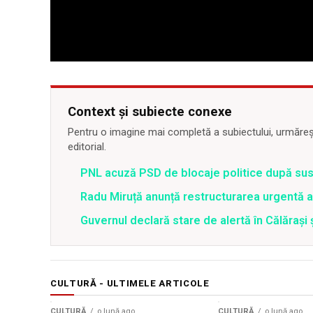
Context și subiecte conexe
Pentru o imagine mai completă a subiectului, urmărește
editorial.
PNL acuză PSD de blocaje politice după su
Radu Miruță anunță restructurarea urgentă
Guvernul declară stare de alertă în Călăraș
CULTURĂ - ULTIMELE ARTICOLE
CULTURĂ
o lună ago
CULTURĂ
o lună ago