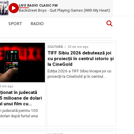
LIVE RADIO CLASIC FM
Backstreet Boys - Quit Playing Games (With My Heart)
SPORT
RADIO
CULTURĂ
23 de ore ago
TIFF Sibiu 2026 debutează joi
cu proiecții în centrul istoric și
la CineGold
Ediția 2026 a TIFF Sibiu începe joi cu
proiecții la CineGold și în centrul...
9 ore ago
cționat în judecată
5 milioane de dolari
l unui film cu
Cage
în judecată pentru 105
dolari după furtul unui