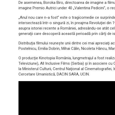
De asemenea, Boroka Biro, directoarea de imagine a filmul
imagine Premio Autrici under 40 „Valentina Pedicini”, o re
„Anul nou care n-a fost” este o tragicomedie ce surprinde
intersectează într-o singură zi, în preajma Revoluţiei din
asupra istoriei recente a României, adresându-se atât celo
generaţii care descoperă această perioadă prin cărţi de is
Distribuţia filmului reuneşte unii dintre cei mai apreciaţi 
Postelnicu, Emilia Dobrin, Mihai Călin, Nicoleta Hâncu, Mari
O producţie Kinotopia România, lungmetrajul a fost real
Televiziune), All Inclusive Films (Serbia) şi în asociere c
la Ministerul Culturii, Centrul Naţional al Cinematografiei,
Cercetare Umanistică, DACIN SARA, UCIN.