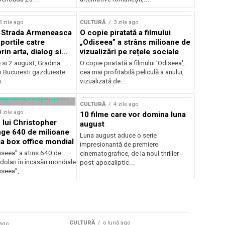
lui Enescu 2026
3 zile ago
CULTURĂ
3 zile ago
l Strada Armeneasca
O copie piratată a filmului
portile catre
„Odiseea” a strâns milioane de
in arta, dialog si
vizualizări pe rețele sociale
, intre 31 iulie si 2
ie si 2 august, Gradina
O copie piratată a filmului 'Odiseea',
a Gradina Botanica din
n Bucuresti gazduieste
cea mai profitabilă peliculă a anului,
...
vizualizată de...
CULTURĂ
4 zile ago
4 zile ago
10 filme care vor domina luna
 lui Christopher
august
nge 640 de milioane
Luna august aduce o serie
la box office mondial
impresionantă de premiere
iseea” a atins 640 de
cinematografice, de la noul thriller
dolari în încasări mondiale
post-apocaliptic...
iseea”,...
CULTURĂ
o lună ago
 ago
CULTURĂ