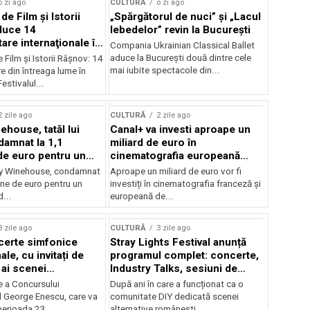
o zi ago
CULTURĂ
o zi ago
 de Film şi Istorii
„Spărgătorul de nuci” și „Lacul
duce 14
lebedelor” revin la București
re internaţionale în
Compania Ukrainian Classical Ballet
aduce la București două dintre cele
e Film şi Istorii Râşnov: 14
mai iubite spectacole din...
 din întreaga lume în
estivalul...
2 zile ago
CULTURĂ
2 zile ago
ehouse, tatăl lui
Canal+ va investi aproape un
amnat la 1,1
miliard de euro în
de euro pentru un
cinematografia europeană
rdut
până în 2032
my Winehouse, condamnat
Aproape un miliard de euro vor fi
ane de euro pentru un
investiți în cinematografia franceză și
d...
europeană de...
3 zile ago
CULTURĂ
3 zile ago
certe simfonice
Stray Lights Festival anunță
le, cu invitați de
programul complet: concerte,
 ai scenei
Industry Talks, sesiuni de
onale și ansambluri
audiție și noi opțiuni de
e a Concursului
După ani în care a funcționat ca o
le românești de
participare pentru public
l George Enescu, care va
comunitate DIY dedicată scenei
, în programul
perioada 23...
alternative românești,...