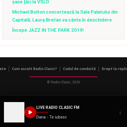
şase ţări la VSLO
Michael Bolton concertează la Sala Palatului din
Capitală; Laura Bretan va cânta în deschidere
Începe JAZZ IN THE PARK 2019!
tate
Cum ascult Radio Clasic?
Codul de conduită
Drept la repli
© Radio Clasic, 2026
LIVE RADIO CLASIC FM
↓
Dana - Te iubesc