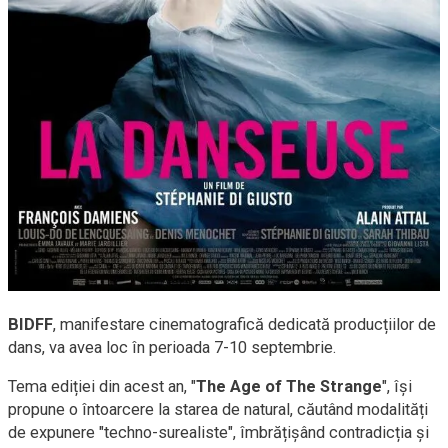
BIDFF
, manifestare cinematografică dedicată producțiilor de
dans, va avea loc în perioada 7-10 septembrie.
Tema ediției din acest an, "
The Age of The Strange
", își
propune o întoarcere la starea de natural, căutând modalități
de expunere "techno-surealiste", îmbrățișând contradicția și