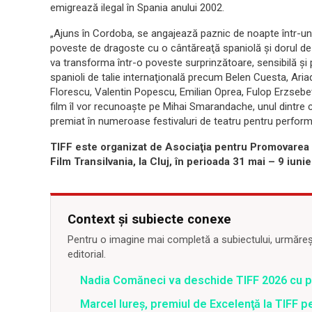
emigrează ilegal în Spania anului 2002.
„Ajuns în Cordoba, se angajează paznic de noapte într-un 
poveste de dragoste cu o cântăreaţă spaniolă şi dorul de ca
va transforma într-o poveste surprinzătoare, sensibilă şi pl
spanioli de talie internaţională precum Belen Cuesta, Aria
Florescu, Valentin Popescu, Emilian Oprea, Fulop Erzsebet, P
film îl vor recunoaşte pe Mihai Smarandache, unul dintre c
premiat în numeroase festivaluri de teatru pentru perform
TIFF este organizat de Asociaţia pentru Promovarea 
Film Transilvania, la Cluj, în perioada 31 mai – 9 iunie
Context și subiecte conexe
Pentru o imagine mai completă a subiectului, urmărește
editorial.
Nadia Comăneci va deschide TIFF 2026 cu pr
Marcel Iureş, premiul de Excelenţă la TIFF pen