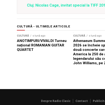
Cluj: Nicolas Cage, invitat special la TIFF 20
CULTURĂ - ULTIMELE ARTICOLE
CULTURĂ
o lună ago
CULTURĂ
o lună ago
ANOTIMPURI/VIVALDI Turneu
Athenaeum Summer
național ROMANIAN GUITAR
2026 se încheie sp
QUARTET
două concerte car
America la 250 de 
legendarului său 
John Williams, pe 2
Despre Radio Clasic
Contact
Publici