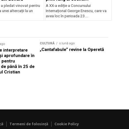
internaționale și ansambluri
 a pledat vinovat pentru
A XX-a ediție a Concursului
orchestrale românești de
 unei altercații la un
Internațional George Enescu, care va
prestigiu, în programul
avea loc în perioada 23...
Concursului Enescu 2026
CULTURĂ
o lună ago
 ago
CULTURĂ
„Cantafabule” revine la Operetă
 interpretare
Athenaeu
și aprofundare în
2026 Laur
i pentru
Grammy, C
i de până în 25 de
reuni sub
ul Cristian
Română de
Janoska î
pe 20 iuni
că
Termeni de folosință
Cookie Policy