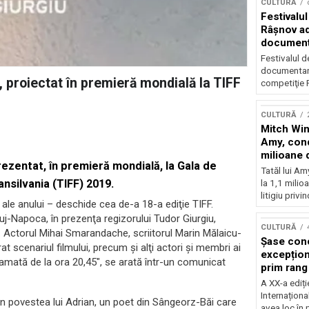
CULTURĂ
Festivalul
Râşnov a
documenta
premieră
Festivalul d
documentare
, proiectat în premieră mondială la TIFF
competiţie F
CULTURĂ
Mitch Win
Amy, cond
milioane 
prezentat, în premieră mondială, la Gala de
litigiu pie
Tatăl lui A
ansilvania (TIFF) 2019.
la 1,1 milio
litigiu privin
ale anului – deschide cea de-a 18-a ediţie TIFF.
Cluj-Napoca, în prezenţa regizorului Tudor Giurgiu,
CULTURĂ
a. Actorul Mihai Smarandache, scriitorul Marin Mălaicu-
Șase con
at scenariul filmului, precum şi alţi actori şi membri ai
excepționa
gramată de la ora 20,45″, se arată într-un comunicat
prim rang
internați
A XX-a ediți
orchestra
Internaționa
pun povestea lui Adrian, un poet din Sângeorz-Băi care
prestigiu
avea loc în 