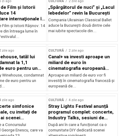
o zi ago
CULTURĂ
2 zile ago
 de Film şi Istorii
„Spărgătorul de nuci” și „Lacul
duce 14
lebedelor” revin la București
re internaţionale în
Compania Ukrainian Classical Ballet
aduce la București două dintre cele
e Film şi Istorii Râşnov: 14
mai iubite spectacole din...
 din întreaga lume în
estivalul...
2 zile ago
CULTURĂ
2 zile ago
ehouse, tatăl lui
Canal+ va investi aproape un
amnat la 1,1
miliard de euro în
de euro pentru un
cinematografia europeană
rdut
până în 2032
my Winehouse, condamnat
Aproape un miliard de euro vor fi
ane de euro pentru un
investiți în cinematografia franceză și
d...
europeană de...
4 zile ago
CULTURĂ
4 zile ago
certe simfonice
Stray Lights Festival anunță
le, cu invitați de
programul complet: concerte,
 ai scenei
Industry Talks, sesiuni de
onale și ansambluri
audiție și noi opțiuni de
e a Concursului
După ani în care a funcționat ca o
le românești de
participare pentru public
l George Enescu, care va
comunitate DIY dedicată scenei
, în programul
perioada 23...
alternative românești,...