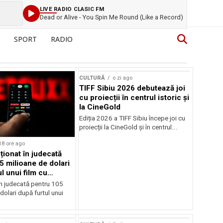
LIVE RADIO CLASIC FM
Dead or Alive - You Spin Me Round (Like a Record)
SPORT
RADIO
CULTURĂ
o zi ago
TIFF Sibiu 2026 debutează joi
cu proiecții în centrul istoric și
la CineGold
Ediția 2026 a TIFF Sibiu începe joi cu
proiecții la CineGold și în centrul...
18 ore ago
cționat în judecată
5 milioane de dolari
l unui film cu
Cage
în judecată pentru 105
dolari după furtul unui