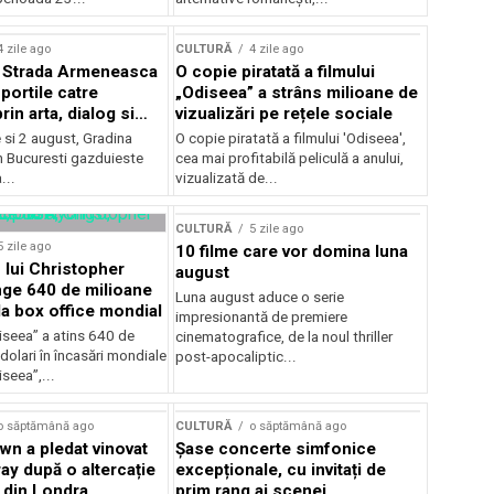
lui Enescu 2026
4 zile ago
CULTURĂ
4 zile ago
l Strada Armeneasca
O copie piratată a filmului
portile catre
„Odiseea” a strâns milioane de
in arta, dialog si
vizualizări pe rețele sociale
, intre 31 iulie si 2
ie si 2 august, Gradina
O copie piratată a filmului 'Odiseea',
a Gradina Botanica din
n Bucuresti gazduieste
cea mai profitabilă peliculă a anului,
...
vizualizată de...
CULTURĂ
5 zile ago
5 zile ago
10 filme care vor domina luna
 lui Christopher
august
nge 640 de milioane
Luna august aduce o serie
la box office mondial
impresionantă de premiere
iseea” a atins 640 de
cinematografice, de la noul thriller
dolari în încasări mondiale
post-apocaliptic...
iseea”,...
o săptămână ago
CULTURĂ
o săptămână ago
wn a pledat vinovat
Șase concerte simfonice
ay după o altercație
excepționale, cu invitați de
b din Londra
prim rang ai scenei