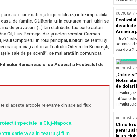
Concursu
CULTURĂ
parc auto iar existenţa lui pendulează între imposibila
Festivalu
să, de familie. Călătoria lui în căutarea marii iubiri se
deschide 
ină de provocări. (…) Din distribuţie fac parte actori
Armenia pr
dna Gil, Luis Bermejo, dar şi actori români: Carmen
patrimoniu
Intre 31 iul
aul Cimpoieru. În rolul principal, iubitorii de teatru şi
august, l
Botanica di
ei mai apreciaţi actori ai Teatrului Odeon din Bucureşti,
Bucuresti
cea de-a X-a
aţele sale de pe scenă”, se mai arată în comunicat.
Filmului Românesc şi de Asociaţia Festivalul de
CULTURĂ
„Odiseea”
Nolan ati
de dolari 
Filmului „Od
milioane de 
Filmului „Od
 și aceste articole relevante din același flux
CULTURĂ
oiecții speciale la Cluj-Napoca
Chris Bro
pentru afr
tru cariera sa în teatru şi film
la un clu