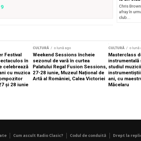
Chris Brown
19
afray în urma
club...
CULTURĂ
o lună ago
CULTURĂ
o lună
 Festival
Weekend Sessions încheie
Masterclass de
ectaculos în
sezonul de vară în curtea
instrumentală 
e celebrează
Palatului Regal Fusion Sessions,
studiul muzici
ani cu muzica
27-28 iunie, Muzeul Național de
instrumentiști
compozitor
Artă al României, Calea Victoriei
ani, cu maestr
7 și 28 iunie
Măcelaru
tate
Cum ascult Radio Clasic?
Codul de conduită
Drept la repli