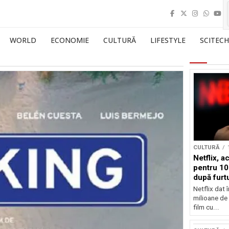
WORLD
ECONOMIE
CULTURĂ
LIFESTYLE
SCITECH
CULTURĂ
Netflix, a
pentru 10
după furtu
Nicolas 
Netflix dat 
milioane de 
film cu...