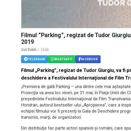
Filmul ”Parking”, regizat de Tudor Giurgiu
2019
CULTURĂ
12:55
TELEGRAM
WHATSAPP
FACEBOOK
Filmul „Parking”, regizat de Tudor Giurgiu, va fi 
deschidere a Festivalului Internaţional de Film Tr
„Premiera de gală Parking – una dintre cele mai aşteptate 
Proiecţia va avea loc vineri, pe 31 mai, în Piaţa Unirii din 
preşedintele Festivalului Internaţional de Film Transilvani
Hondrari, autorul bestseller-ului „Apropierea”, care a inspir
echipei filmului vor fi prezenţi la Gala de Deschidere pro
transmis, marţi, de organizatori.
Din distribuţie fac parte actori spanioli şi români, care s