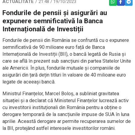
ACTUALITATE
21:48 / 19/10/2023
WHATSAPP
FACEBO
TEL
Fondurile de pensii și asigurări au
expunere semnificativă la Banca
Internațională de Investiții
Fondurile de pensii din România se confruntă cu o expunere
semnificativă de 90 milioane euro față de Banca
Internațională de Investiții (BII), o bancă legată de Rusia și
care se află în prezent sub sancțiuni din partea Statelor Unite
ale Americii. În plus, fondurile mutuale și companiile de
asigurări din țară dețin titluri în valoare de 40 milioane euro
legate de aceeași bancă.
Ministrul Finanțelor, Marcel Boloș, a subliniat gravitatea
situației și a declarat că Ministerul Finanțelor lucrează activ
cu investitorii instituționali din România pentru a obține o
derogare temporară de la sancțiunile impuse de SUA în luna
aprilie. Această derogare ar permite recuperarea sumelor de
la BII, protejând astfel interesele investitorilor români.