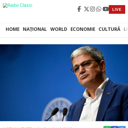
LIVE
HOME
NAȚIONAL
WORLD
ECONOMIE
CULTURĂ
L