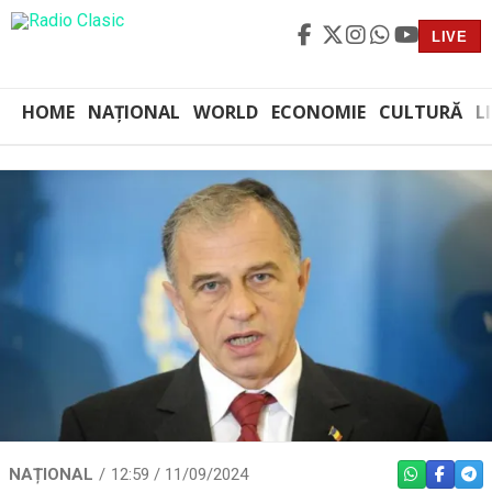
LIVE
HOME
NAȚIONAL
WORLD
ECONOMIE
CULTURĂ
L
NAȚIONAL
12:59 / 11/09/2024
WHATSAPP
FACEBO
TEL