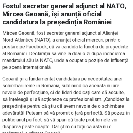
Fostul secretar general adjunct al NATO,
Mircea Geoană, își anunță oficial
candidatura la președinția României
Mircea Geoană, fost secretar general adjunct al Alianței
Nord-Atlantice (NATO), a anunțat oficial miercuri, printr-o
postare pe Facebook, că va candida la funcția de președinte
al României. Declarația sa vine la doar o zi după încheierea
mandatului său la NATO, unde a ocupat o poziție de influență
pe scena internațională.
Geoană și-a fundamentat candidatura pe necesitatea unei
schimbări reale în România, subliniind că aceasta nu are
nevoie de perfecțiune, ci de lideri dedicați care să asculte,
să înțeleagă și să acționeze cu profesionalism. „Candidez la
președinție pentru că știu că avem nevoie de o schimbare
adevărată! Puteam să vă promit o țară perfectă. Să pozez în
politicianul perfect, să vă spun că toate problemele vor
dispărea peste noapte. Dar știm cu toții că asta nu e