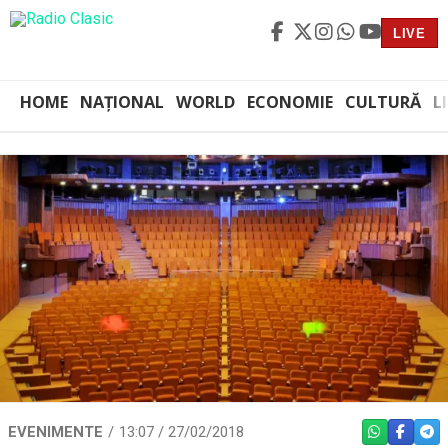
LIVE
HOME
NAȚIONAL
WORLD
ECONOMIE
CULTURĂ
L
EVENIMENTE
13:07 / 27/02/2018
WHATSAPP
FACEBO
TEL