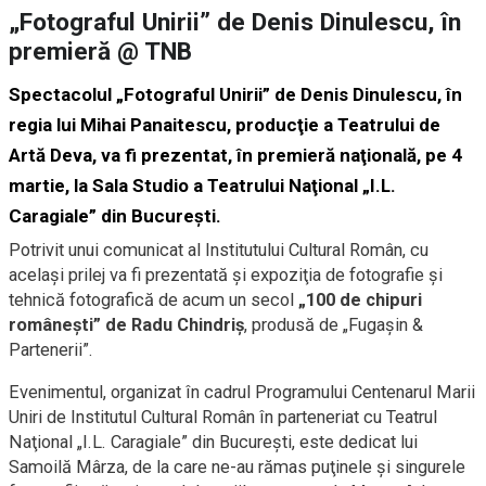
„Fotograful Unirii” de Denis Dinulescu, în
premieră @ TNB
Spectacolul „Fotograful Unirii” de Denis Dinulescu, în
regia lui Mihai Panaitescu, producţie a Teatrului de
Artă Deva, va fi prezentat, în premieră naţională, pe 4
martie, la Sala Studio a Teatrului Naţional „I.L.
Caragiale” din Bucureşti.
Potrivit unui comunicat al Institutului Cultural Român, cu
acelaşi prilej va fi prezentată şi expoziţia de fotografie şi
tehnică fotografică de acum un secol
„100 de chipuri
româneşti” de Radu Chindriş
, produsă de „Fugaşin &
Partenerii”.
Evenimentul, organizat în cadrul Programului Centenarul Marii
Uniri de Institutul Cultural Român în parteneriat cu Teatrul
Naţional „I.L. Caragiale” din Bucureşti, este dedicat lui
Samoilă Mârza, de la care ne-au rămas puţinele şi singurele