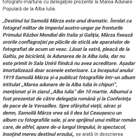
fotografii-mărturie cu delegaţiile prezente la Marea Adunare
Populară de la Alba Iulia.
„
Destinul lui Samoilă Mârza este unul dramatic. Înrolat ca
fotograf militar de Imperiul austro-ungar pe fronturile
Primului Război Mondial din Italia şi Galiţia, Mârza fixează
ororile conflagraţiei pe plăcile de sticlă ale aparatelor de
fotografiat de acum un veac. Lăsat la vatră, pleacă de la
Galtiu, pe bicicletă, la Adunarea de la Alba Iulia, dar nu
este primit în Sala Unirii fiindcă nu avea acreditare. Aşadar
imortalizează doar scenele exterioare. La începutul anului
1919 Samoilă Mârza şi-a publicat fotografiile într-un album
intitulat „Marea adunare de la Alba Iulia în chipuri”,
menţionat şi în ziarul „Alba Iulia” din 10 martie. Albumul a
fost prezentat de către delegaţia română şi la Conferinţa
de pace de la Versailles. Spre sfârşitul vieţii, sărac şi
demn, Samoilă Mârza vrea să îi dea lui Ceauşescu un
album cu fotografiile sale, şi are sprijinul unui militar român
care, de altfel, apare de-a lungul timpului, în spectacol,
însoţind mereu destinul eroului
„, se arată în descrierea