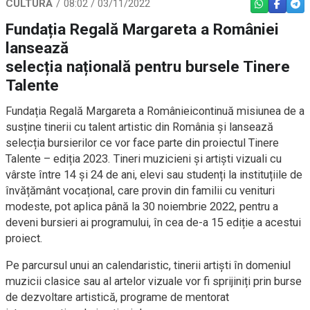
CULTURĂ
08:02 / 03/11/2022
WHATSAPP
FACEBO
TEL
Fundația Regală Margareta a României
lansează
selecția națională pentru bursele Tinere
Talente
Fundația Regală Margareta a Românieicontinuă misiunea de a
susține tinerii cu talent artistic din România și lansează
selecția bursierilor ce vor face parte din proiectul Tinere
Talente – ediția 2023. Tineri muzicieni și artiști vizuali cu
vârste între 14 și 24 de ani, elevi sau studenți la instituțiile de
învățământ vocațional, care provin din familii cu venituri
modeste, pot aplica până la 30 noiembrie 2022, pentru a
deveni bursieri ai programului, în cea de-a 15 ediție a acestui
proiect.
Pe parcursul unui an calendaristic, tinerii artiști în domeniul
muzicii clasice sau al artelor vizuale vor fi sprijiniți prin burse
de dezvoltare artistică, programe de mentorat