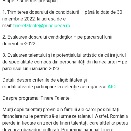
Etapele selecției presupun:
1. Trimiterea dosarului de candidatură – până la data de 30
noiembrie 2022, la adresa de e-
mail:
tineretalente@principesa.ro
2. Evaluarea dosarului candidaților – pe parcursul lunii
decembrie2022
3. Evaluarea talentului și a potențialului artistic de către juriul
de specialitate compus din personalități din lumea artei – pe
parcursul lunii ianuarie 2023
Detalii despre criteriile de eligibilitatea și
modalitatea de participare la selecție se regăsesc
AICI
.
Despre programul Tinere Talente
Mulți copii talentați provin din familii ale căror posibilități
financiare nu le permit să-și urmeze talentul. Astfel, România
pierde în fiecare an zeci de tineri talentați, care altfel ar putea
deveni ambasadori culturali. Programul național Tinere