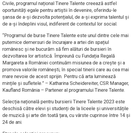
Civile, programul național Tinere Talente creează astfel
oportunități egale pentru artiștii în devenire, oferindu-le
șansa de a-și dezvolta potențialul, de a-și exprima talentul și
de a-și îndeplini visul, indiferent de contextul lor social.
“Programul de burse Tinere Talente este unul dintre cele mai
puternice demersuri de încurajare a artei din spațiul
românesc și ne bucurăm să fim alături de bursieri în
dezvoltarea lor artistică. Împreună cu Fundația Regală
Margareta a României continuăm misiunea de a crește și a
promova valorile românești, în special tinerii care au cea mai
mare nevoie de acest sprijin. Pentru că arta luminează
mințile și sufletele.” – Katharina Scheidereiter, CSR Manager,
Kaufland România – Partener al programului Tinere Talente.
Selecția națională pentru bursierii Tinere Talente 2023 este
deschisă către elevi și studenți de la liceele și universitățile
de muzică și arte din toată țara, cu vârste cuprinse între 14 și
24 de ani.