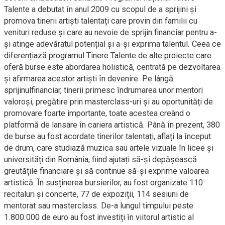
Talente a debutat în anul 2009 cu scopul de a sprijini și
promova tinerii artiști talentați care provin din familii cu
venituri reduse și care au nevoie de sprijin financiar pentru a-
și atinge adevăratul potențial și a-și exprima talentul. Ceea ce
diferențiază programul Tinere Talente de alte proiecte care
oferă burse este abordarea holistică, centrată pe dezvoltarea
și afirmarea acestor artiști în devenire. Pe lângă
sprijinulfinanciar, tinerii primesc îndrumarea unor mentori
valoroși, pregătire prin masterclass-uri și au oportunități de
promovare foarte importante, toate acestea creând o
platformă de lansare în cariera artistică. Până în prezent, 380
de burse au fost acordate tinerilor talentați, aflați la început
de drum, care studiază muzica sau artele vizuale în licee și
universități din România, fiind ajutați să-și depășească
greutățile financiare și să continue să-și exprime valoarea
artistică. În susținerea bursierilor, au fost organizate 110
recitaluri și concerte, 77 de expoziții, 114 sesiuni de
mentorat sau masterclass. De-a lungul timpului peste
1.800.000 de euro au fost investiți în viitorul artistic al