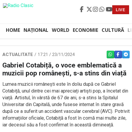
LIVE
HOME
NAȚIONAL
WORLD
ECONOMIE
CULTURĂ
L
ACTUALITATE
17:21 / 23/11/2024
WHATSAPP
FACEBO
TEL
Gabriel Cotabiță, o voce emblematică a
muzicii pop românești, s-a stins din viață
Lumea muzicii românești este în doliu după ce Gabriel
Cotabiță, unul dintre cei mai apreciați artiști pop, a încetat din
viață. Artistul, în vârstă de 67 de ani, s-a stins la Spitalul
Universitar din Capitală, unde fusese internat în stare gravă
după ce a suferit un accident vascular cerebral (AVC). Potrivit
informațiilor oficiale, Cotabiță a fost în comă mai multe zile,
iar decesul său a fost confirmat în această dimineață.