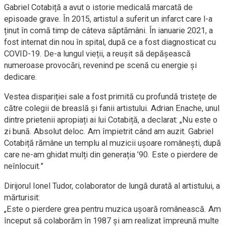
Gabriel Cotabiță a avut o istorie medicală marcată de
episoade grave. În 2015, artistul a suferit un infarct care l-a
ținut în comă timp de câteva săptămâni. În ianuarie 2021, a
fost internat din nou în spital, după ce a fost diagnosticat cu
COVID-19. De-a lungul vieții, a reușit să depășească
numeroase provocări, revenind pe scenă cu energie și
dedicare.
Vestea dispariției sale a fost primită cu profundă tristețe de
către colegii de breaslă și fanii artistului. Adrian Enache, unul
dintre prietenii apropiați ai lui Cotabiță, a declarat: „Nu este o
zi bună. Absolut deloc. Am împietrit când am auzit. Gabriel
Cotabiță rămâne un templu al muzicii ușoare românești, după
care ne-am ghidat mulți din generația ’90. Este o pierdere de
neînlocuit.”
Dirijorul Ionel Tudor, colaborator de lungă durată al artistului, a
mărturisit:
„Este o pierdere grea pentru muzica ușoară românească. Am
început să colaborăm în 1987 și am realizat împreună multe