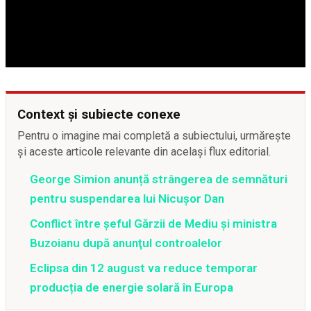
Context și subiecte conexe
Pentru o imagine mai completă a subiectului, urmărește
și aceste articole relevante din același flux editorial.
George Simion anunță strângerea de semnături
pentru suspendarea lui Nicușor Dan
Conflict între şeful Gărzii de Mediu şi ministra
Buzoianu după anunţul controalelor
Eclipsa din 12 august va reduce temporar
producția de energie solară în Europa