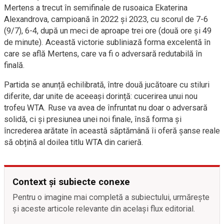
Mertens a trecut în semifinale de rusoaica Ekaterina
Alexandrova, campioană în 2022 și 2023, cu scorul de 7-6
(9/7), 6-4, după un meci de aproape trei ore (două ore și 49
de minute). Această victorie subliniază forma excelentă în
care se află Mertens, care va fi o adversară redutabilă în
finală.
Partida se anunță echilibrată, între două jucătoare cu stiluri
diferite, dar unite de aceeași dorință: cucerirea unui nou
trofeu WTA. Ruse va avea de înfruntat nu doar o adversară
solidă, ci și presiunea unei noi finale, însă forma și
încrederea arătate în această săptămână îi oferă șanse reale
să obțină al doilea titlu WTA din carieră.
Context și subiecte conexe
Pentru o imagine mai completă a subiectului, urmărește
și aceste articole relevante din același flux editorial.