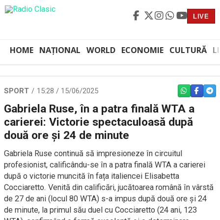
LIVE
HOME
NAȚIONAL
WORLD
ECONOMIE
CULTURĂ
L
SPORT
15:28 / 15/06/2025
WHATSAPP
FACEBO
TEL
Gabriela Ruse, în a patra finală WTA a
carierei: Victorie spectaculoasă după
două ore și 24 de minute
Gabriela Ruse continuă să impresioneze în circuitul
profesionist, calificându-se în a patra finală WTA a carierei
după o victorie muncită în fața italiencei Elisabetta
Cocciaretto. Venită din calificări, jucătoarea română în vârstă
de 27 de ani (locul 80 WTA) s-a impus după două ore și 24
de minute, la primul său duel cu Cocciaretto (24 ani, 123