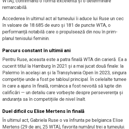
WTA), confirmând o formă excelentă și o determinare
remarcabilă.
Accederea în ultimul act al turneului îi aduce lui Ruse un cec
în valoare de 18.685 de euro și 181 de puncte WTA, o
performanță notabilă care o propulsează din nou în prim-
planul tenisului feminin.
Parcurs constant în ultimii ani
Pentru Ruse, aceasta este a patra finală WTA din carieră. Ea a
cucerit titlul la Hamburg în 2021 și a mai jucat două finale: la
Palermo în același an și la Transylvania Open în 2023, singura
competiție unde a fost pe tabloul principal. În celelalte turnee
în care a ajuns în finală, românca a fost nevoită să lupte din
calificări — un detaliu care vorbește despre perseverența și
anduranța sa în competițiile de nivel înalt.
Duel dificil cu Elise Mertens în finală
În ultimul act, Gabriela Ruse o va înfrunta pe belgianca Elise
Mertens (29 de ani, 25 WTA), favorita numărul trei a turneului.