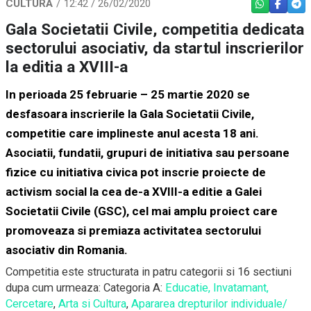
CULTURĂ
12:42 / 26/02/2020
WHATSAPP
FACEBO
TEL
Gala Societatii Civile, competitia dedicata
sectorului asociativ, da startul inscrierilor
la editia a XVIII-a
In perioada 25 februarie – 25 martie 2020 se
desfasoara inscrierile la Gala Societatii Civile,
competitie care implineste anul acesta 18 ani.
Asociatii, fundatii, grupuri de initiativa sau persoane
fizice cu initiativa civica pot inscrie proiecte de
activism social la cea de-a XVIII-a editie a Galei
Societatii Civile (GSC), cel mai amplu proiect care
promoveaza si premiaza activitatea sectorului
asociativ din Romania.
Competitia este structurata in patru categorii si 16 sectiuni
dupa cum urmeaza: Categoria A:
Educatie, Invatamant,
Cercetare
,
Arta si Cultura
,
Apararea drepturilor individuale/