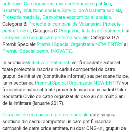
colective
,
Comportament civic si Participare publica
,
Sanatate
,
Incluziune sociala
,
Servicii de Asistenta sociala
,
Protectia mediului
,
Dezvoltare economica si sociala
;
Categoria B:
Proiecte si campanii de Voluntariat
,
Proiecte
pentru Tineret
; Categoria C:
Programe
,
Initiative Cetatenesti
si
Campanii de comunicare pe teme sociale
; Categoria D //
Premii Speciale:
Premiul Special Organizatia NEW ENTRY
si
Premiul Special pentru INOVATIE
.
In sectiunea
Initiative Cetatenesti
vor fi incadrate automat
toate proiectele inscrise in cadrul competitiei de catre
grupuri de initiativa (constituite informal) sau persoane fizice,
iar in sectiunea
Premiul Special Organizatia NEW ENTRY
vor
fi incadrate automat toate proiectele inscrise in cadrul Galei
Societatii Civile de catre organizatiile care au cel mult 3 ani
de la infiintare (ianuarie 2017).
Campanii de comunicare pe teme sociale
este singura
sectiune din cadrul competitiei in care pot fi inscrise
campanii de catre orice entitate, nu doar ONG-uri, grupuri de