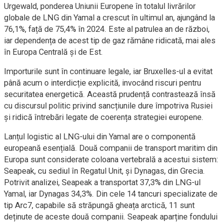
Urgewald, ponderea Uniunii Europene în totalul livrărilor
globale de LNG din Yamal a crescut în ultimul an, ajungând la
76,1%, față de 75,4% în 2024. Este al patrulea an de război,
iar dependența de acest tip de gaz rămâne ridicată, mai ales
în Europa Centrală și de Est.
Importurile sunt în continuare legale, iar Bruxelles-ul a evitat
până acum o interdicție explicită, invocând riscuri pentru
securitatea energetică. Această prudență contrastează însă
cu discursul politic privind sancțiunile dure împotriva Rusiei
și ridică întrebări legate de coerența strategiei europene.
Lanțul logistic al LNG-ului din Yamal are o componentă
europeană esențială. Două companii de transport maritim din
Europa sunt considerate coloana vertebrală a acestui sistem:
Seapeak, cu sediul în Regatul Unit, și Dynagas, din Grecia.
Potrivit analizei, Seapeak a transportat 37,3% din LNG-ul
Yamal, iar Dynagas 34,3%. Din cele 14 tancuri specializate de
tip Arc7, capabile să străpungă gheața arctică, 11 sunt
deținute de aceste două companii. Seapeak aparține fondului