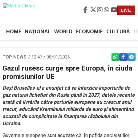
LIVE
HOME
NAȚIONAL
WORLD
ECONOMIE
CULTURĂ
L
TOP NEWS
12:47 / 08/01/2026
WHATSAPP
FACEBO
TEL
Gazul rusesc curge spre Europa, în ciuda
promisiunilor UE
Deși Bruxelles-ul a anunțat că va interzice importurile de
gaz natural lichefiat din Rusia până în 2027, datele recente
arată că livrările către porturile europene au crescut anul
trecut, aducând Kremlinului miliarde de euro și alimentând
acuzații de complicitate la finanțarea războiului din
Ucraina.
Guvernele europene sunt acuzate că, în pofida declarațiilor