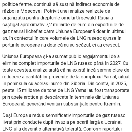
politice ferme, continuă să susțină indirect economia de
război a Moscovei. Potrivit unei analize realizate de
organizația pentru drepturile omului Urgewald, Rusia a
câștigat aproximativ 7,2 miliarde de euro din exporturile de
gaz natural lichefiat către Uniunea Europeană doar în ultimul
an, în contextul în care volumele de LNG rusesc ajunse în
porturile europene nu doar că nu au scăzut, ci au crescut.
Uniunea Europeană și-a asumat public angajamentul de a
elimina complet importurile de LNG rusesc până în 2027. Cu
toate acestea, analiza arată că nu există încă semne clare de
reducere a cantităților provenite de la complexul Yamal, situat
în peninsula cu același nume din Siberia. Din contra, în 2025,
peste 15 milioane de tone de LNG Yamal au fost transportate
prin apele arctice și descărcate în terminale din Uniunea
Europeană, generând venituri substanțiale pentru Kremlin.
Deși Europa a redus semnificativ importurile de gaz rusesc
livrat prin conducte după invazia pe scară largă a Ucrainei,
LNG-ul a devenit o alternativă tolerată. Conform raportului