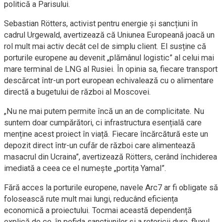
politică a Parisului.
Sebastian Rötters, activist pentru energie și sancțiuni în
cadrul Urgewald, avertizează că Uniunea Europeană joacă un
rol mult mai activ decât cel de simplu client. El susține că
porturile europene au devenit „plămânul logistic” al celui mai
mare terminal de LNG al Rusiei. În opinia sa, fiecare transport
descărcat într-un port european echivalează cu o alimentare
directă a bugetului de război al Moscovei.
„Nu ne mai putem permite încă un an de complicitate. Nu
suntem doar cumpărători, ci infrastructura esențială care
menține acest proiect în viață. Fiecare încărcătură este un
depozit direct într-un cufăr de război care alimentează
masacrul din Ucraina”, avertizează Rötters, cerând închiderea
imediată a ceea ce el numește „portița Yamal”.
Fără acces la porturile europene, navele Arc7 ar fi obligate să
folosească rute mult mai lungi, reducând eficiența
economică a proiectului. Tocmai această dependență
explică de ce, în pofida sancțiunilor și a retoricii dure, fluxul