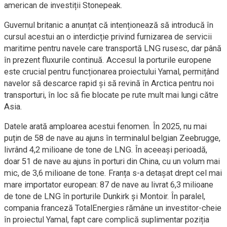
american de investiții Stonepeak.
Guvernul britanic a anunțat că intenționează să introducă în
cursul acestui an o interdicție privind furnizarea de servicii
maritime pentru navele care transportă LNG rusesc, dar până
în prezent fluxurile continuă. Accesul la porturile europene
este crucial pentru funcționarea proiectului Yamal, permițând
navelor să descarce rapid și să revină în Arctica pentru noi
transporturi, în loc să fie blocate pe rute mult mai lungi către
Asia.
Datele arată amploarea acestui fenomen. În 2025, nu mai
puțin de 58 de nave au ajuns în terminalul belgian Zeebrugge,
livrând 4,2 milioane de tone de LNG. În aceeași perioadă,
doar 51 de nave au ajuns în porturi din China, cu un volum mai
mic, de 3,6 milioane de tone. Franța s-a detașat drept cel mai
mare importator european: 87 de nave au livrat 6,3 milioane
de tone de LNG în porturile Dunkirk și Montoir. În paralel,
compania franceză TotalEnergies rămâne un investitor-cheie
în proiectul Yamal, fapt care complică suplimentar poziția