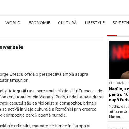
WORLD
ECONOMIE
CULTURĂ
LIFESTYLE
SCITECH
niversale
i George Enescu oferă o perspectivă amplă asupra
uror timpurilor.
CULTURĂ
Netflix, a
 și fotografii rare, parcursul artistic al lui Enescu – de
pentru 10
 Conservatoarelor din Viena și Paris, unde i-a avut drept
după furtu
strate debutul său ca violonist și compozitor, primele
Nicolas 
Netflix dat 
a sa activă în viața culturală a României prin crearea
milioane de 
de compoziție care îi poartă numele.
film cu...
ală ale artistului, marcate de turnee în Europa și