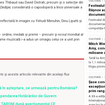
CULTURĂ
es Thibaud sau David Oistrah, precum și o selecție din
Festivalul
Oedipe
, considerată o capodoperă a liricii universale a
Râşnov a
documenta
premieră
Festivalul d
reflectată în imagini cu Yehudi Menuhin, Dinu Lipatti și
documentare
competiţie F
u – ordine, medalii și premii – precum și ecoul mondial al
 lume muzicală i-a adus un omagiu celui ce a unit prin
CULTURĂ
Mitch Win
Amy, cond
milioane 
litigiu pie
Tatăl lui A
la 1,1 milio
litigiu privin
 și aceste articole relevante din același flux
CULTURĂ
Șase con
excepționa
ră în așteptare, ce urmează pentru România?
prim rang
internați
spendarea Hotărârilor de Guvern
A XX-a ediți
orchestra
Internaționa
 a TAROM după avertismentul CE
prestigiu
avea loc în 