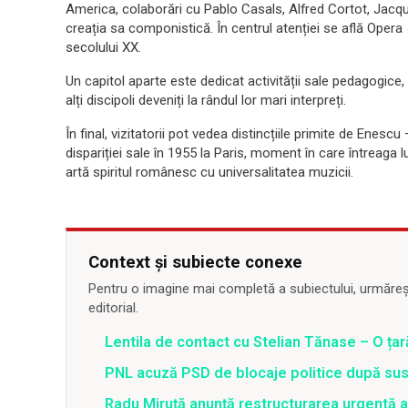
America, colaborări cu Pablo Casals, Alfred Cortot, Jacqu
creația sa componistică. În centrul atenției se află Opera
secolului XX.
Un capitol aparte este dedicat activității sale pedagogice, 
alți discipoli deveniți la rândul lor mari interpreți.
În final, vizitatorii pot vedea distincțiile primite de Enesc
dispariției sale în 1955 la Paris, moment în care întreaga
artă spiritul românesc cu universalitatea muzicii.
Context și subiecte conexe
Pentru o imagine mai completă a subiectului, urmărește
editorial.
Lentila de contact cu Stelian Tănase – O ța
PNL acuză PSD de blocaje politice după su
Radu Miruță anunță restructurarea urgentă