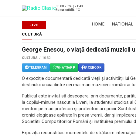
06.08.2026 | 21:43
Bucuresti
--°C
HOME
NAȚIONAL
CULTURĂ
George Enescu, o viață dedicată muzicii u
CULTURĂ
10:32
TELEGRAM
WHATSAPP
FACEBOOK
O expoziție documentară dedicată vieții și activității lu
destinului unuia dintre cei mai mari muzicieni români ai tut
Publicul este invitat să descopere, prin documente, partituri
la copilul-minune născut la Liveni, la studentul studios al
mentori pe mari profesori și protectori ai epocii. Sunt ilu
cronici elogioase apărute în presa vremii, dar și implicare
Societății Compozitorilor Români și instituirea premiului 
Expoziția reconstituie momentele de strălucire internațion