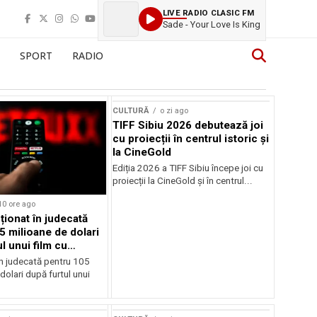
LIVE RADIO CLASIC FM
Sade - Your Love Is King
SPORT
RADIO
CULTURĂ
o zi ago
TIFF Sibiu 2026 debutează joi
cu proiecții în centrul istoric și
la CineGold
Ediția 2026 a TIFF Sibiu începe joi cu
proiecții la CineGold și în centrul...
10 ore ago
cționat în judecată
5 milioane de dolari
l unui film cu
Cage
în judecată pentru 105
dolari după furtul unui