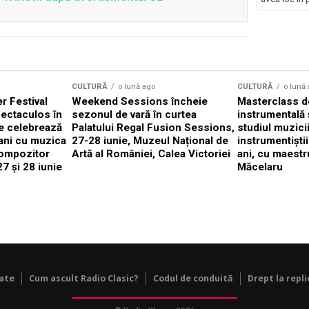
Concursu
CULTURĂ
o lună ago
CULTURĂ
o lună
 Festival
Weekend Sessions încheie
Masterclass de
ectaculos în
sezonul de vară în curtea
instrumentală 
e celebrează
Palatului Regal Fusion Sessions,
studiul muzici
ani cu muzica
27-28 iunie, Muzeul Național de
instrumentiști
compozitor
Artă al României, Calea Victoriei
ani, cu maestr
7 și 28 iunie
Măcelaru
tate
Cum ascult Radio Clasic?
Codul de conduită
Drept la repli