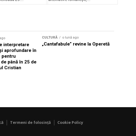
lui Enescu 2026
CULTURĂ
o lună ago
 ago
CULTURĂ
„Cantafabule” revine la Operetă
 interpretare
Athenaeu
și aprofundare în
2026 Laur
i pentru
Grammy, C
i de până în 25 de
reuni sub
ul Cristian
Română de
Janoska î
pe 20 iuni
că
Termeni de folosință
Cookie Policy