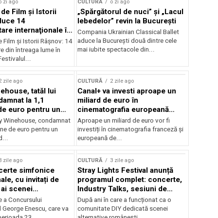
o zi ago
CULTURĂ
o zi ago
 de Film şi Istorii
„Spărgătorul de nuci” și „Lacul
duce 14
lebedelor” revin la București
re internaţionale în
Compania Ukrainian Classical Ballet
aduce la București două dintre cele
e Film şi Istorii Râşnov: 14
mai iubite spectacole din...
 din întreaga lume în
estivalul...
2 zile ago
CULTURĂ
2 zile ago
ehouse, tatăl lui
Canal+ va investi aproape un
amnat la 1,1
miliard de euro în
de euro pentru un
cinematografia europeană
rdut
până în 2032
my Winehouse, condamnat
Aproape un miliard de euro vor fi
ane de euro pentru un
investiți în cinematografia franceză și
d...
europeană de...
3 zile ago
CULTURĂ
3 zile ago
certe simfonice
Stray Lights Festival anunță
le, cu invitați de
programul complet: concerte,
 ai scenei
Industry Talks, sesiuni de
onale și ansambluri
audiție și noi opțiuni de
e a Concursului
După ani în care a funcționat ca o
le românești de
participare pentru public
l George Enescu, care va
comunitate DIY dedicată scenei
, în programul
perioada 23...
alternative românești,...