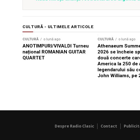
CULTURĂ - ULTIMELE ARTICOLE
CULTURĂ
o lună ago
CULTURĂ
o lună ago
ANOTIMPURI/VIVALDI Turneu
Athenaeum Summer
național ROMANIAN GUITAR
2026 se încheie sp
QUARTET
două concerte car
America la 250 de 
legendarului său 
John Williams, pe 2
Despre Radio Clasic
Contact
Publici