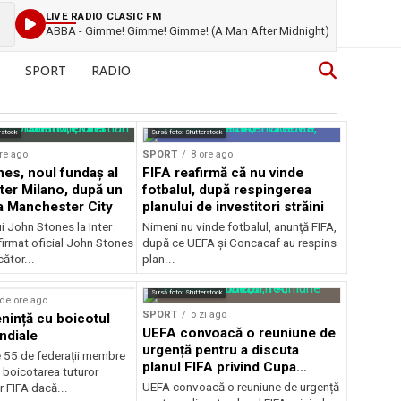
LIVE RADIO CLASIC FM
ABBA - Gimme! Gimme! Gimme! (A Man After Midnight)
SPORT
RADIO
rstock
Sursă foto: Shutterstock
re ago
SPORT
8 ore ago
es, noul fundaș al
FIFA reafirmă că nu vinde
nter Milano, după un
fotbalul, după respingerea
a Manchester City
planului de investitori străini
ui John Stones la Inter
Nimeni nu vinde fotbalul, anunţă FIFA,
firmat oficial John Stones
după ce UEFA şi Concacaf au respins
cător...
plan...
Sursă foto: Shutterstock
de ore ago
SPORT
o zi ago
ință cu boicotul
UEFA convoacă o reuniune de
ndiale
urgență pentru a discuta
e 55 de federații membre
planul FIFA privind Cupa
 boicotarea tuturor
Mondială
UEFA convoacă o reuniune de urgență
r FIFA dacă...