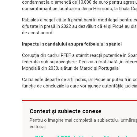
condamnat la o amendă de 10.800 de euro pentru agresiune
consimțământ pe jucătoarea Jenni Hermoso, la finala Cup
Rubiales a negat că ar fi primit bani în mod ilegal pentru c
difuzate în presă în 2022 au dezvăluit că el și Piqué au 
de acest acord.
Impactul scandalului asupra fotbalului spaniol
Corupția din cadrul RFEF a stârnit reacții puternice în Sp
federația sub supraveghere. Decizia a fost luată „în intere
Mondială din 2030, alături de Maroc și Portugalia.
Cazul este departe de a fi închis, iar Piqué ar putea fi în 
funcție de concluziile la care vor ajunge autoritățile judici
Context și subiecte conexe
Pentru o imagine mai completă a subiectului, urmărește
editorial.