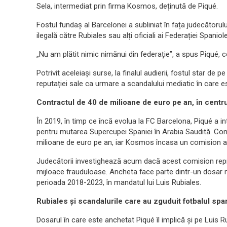
Sela, intermediat prin firma Kosmos, deținută de Piqué.
Fostul fundaș al Barcelonei a subliniat în fața judecătorulu
ilegală către Rubiales sau alți oficiali ai Federației Spaniole
„Nu am plătit nimic nimănui din federație”, a spus Piqué, 
Potrivit aceleiași surse, la finalul audierii, fostul star d
reputației sale ca urmare a scandalului mediatic în care es
Contractul de 40 de milioane de euro pe an, în centrul
În 2019, în timp ce încă evolua la FC Barcelona, Piqué a 
pentru mutarea Supercupei Spaniei în Arabia Saudită. C
milioane de euro pe an, iar Kosmos încasa un comision a
Judecătorii investighează acum dacă acest comision repre
mijloace frauduloase. Ancheta face parte dintr-un dosar 
perioada 2018-2023, în mandatul lui Luis Rubiales.
Rubiales și scandalurile care au zguduit fotbalul spa
Dosarul în care este anchetat Piqué îl implică și pe Luis R