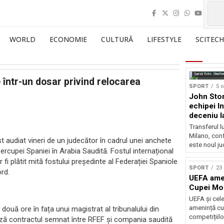
WORLD
ECONOMIE
CULTURĂ
LIFESTYLE
SCITECH
Sursă foto: Shutte
 într-un dosar privind relocarea
SPORT
5 o
John Ston
echipei I
deceniu l
Transferul l
Milano, con
t audiat vineri de un judecător în cadrul unei anchete
este noul ju
rcupei Spaniei în Arabia Saudită. Fostul internațional
r fi plătit mită fostului președinte al Federației Spaniole
SPORT
23 
ord.
UEFA amen
Cupei Mo
UEFA și cel
amenință cu
uă ore în fața unui magistrat al tribunalului din
competițiilo
ează contractul semnat între RFEF și compania saudită