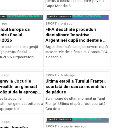
pentru a discuta planul FIFA privind
Cupa Mondială...
rstock
Sursă foto: Shutterstock
i ago
SPORT
o zi ago
alcul Europa ca
FIFA deschide proceduri
ntru finalul
disciplinare împotriva
i 2026
Argentinei după incidentele de
la finala cu Spania
te scenariul de urgență:
Argentina riscă sancțiuni severe după
ția pentru finalul
incidentele de la finala cu Spania FIFA
in 2026 Organizatorii
a deschis...
ile ago
SPORT
6 zile ago
grav la Jocurile
Ultima etapă a Turului Franței,
alth: un gimnast
scurtată din cauza incendiilor
 căzut de la aproape
de pădure
v la Jocurile
Schimbare de ultim moment în Turul
h: un gimnast britanic a
Franței: Ultima etapă a fost scurtată
aproape trei...
Cea de-a...
Sursă foto: Shutterstock
ile ago
SPORT
o săptămână ago
ubiș, transfer