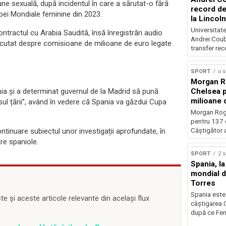
 sexuală, după incidentul în care a sărutat-o fără
record de 
ei Mondiale feminine din 2023.
la Lincoln
Universitate
ontractul cu Arabia Saudită, însă înregistrări audio
Andrei Coub
discutat despre comisioane de milioane de euro legate
transfer rec
SPORT
o 
Morgan Ro
ania și a determinat guvernul de la Madrid să pună
Chelsea p
milioane 
sul țării”, având în vedere că Spania va găzdui Cupa
Morgan Rog
pentru 137 
continuare subiectul unor investigații aprofundate, în
Câștigător al
are spaniole.
SPORT
2 
Spania, la
mondial d
Torres
Spania este
 și aceste articole relevante din același flux
câștigarea 
după ce Ferr