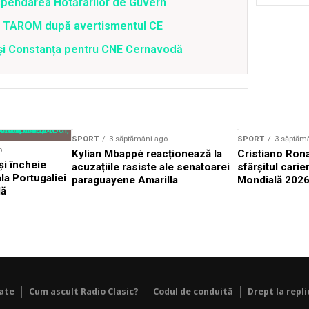
spendarea Hotărârilor de Guvern
 a TAROM după avertismentul CE
i și Constanța pentru CNE Cernavodă
SPORT
3 săptămâni ago
SPORT
3 săptăm
o
Kylian Mbappé reacționează la
Cristiano Rona
și încheie
acuzațiile rasiste ale senatoarei
sfârșitul carie
la Portugaliei
paraguayene Amarilla
Mondială 202
lă
tate
Cum ascult Radio Clasic?
Codul de conduită
Drept la repli