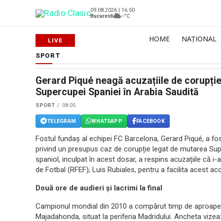
09.08.2026 | 16:50
Bucuresti
--°C
HOME
NAȚIONAL
SPORT
Gerard Piqué neagă acuzațiile de corupție
Supercupei Spaniei în Arabia Saudită
SPORT
08:05
TELEGRAM
WHATSAPP
FACEBOOK
Fostul fundaș al echipei FC Barcelona, Gerard Piqué, a fos
privind un presupus caz de corupție legat de mutarea Supe
spaniol, inculpat în acest dosar, a respins acuzațiile că i-a
de Fotbal (RFEF), Luis Rubiales, pentru a facilita acest ac
Două ore de audieri și lacrimi la final
Campionul mondial din 2010 a compărut timp de aproape do
Majadahonda, situat la periferia Madridului. Ancheta viz