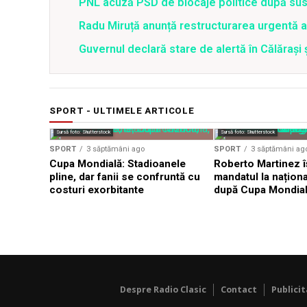
PNL acuză PSD de blocaje politice după su
Radu Miruță anunță restructurarea urgentă
Guvernul declară stare de alertă în Călăraș
SPORT - ULTIMELE ARTICOLE
Sursă foto: Shutterstock
Sursă foto: Shutterstock
SPORT
3 săptămâni ago
SPORT
3 săptămâni ag
Cupa Mondială: Stadioanele
Roberto Martinez î
pline, dar fanii se confruntă cu
mandatul la naționa
costuri exorbitante
după Cupa Mondia
Despre Radio Clasic
Contact
Publici