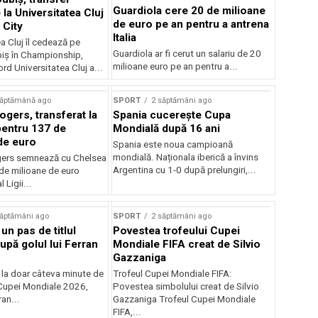
Guardiola cere 20 de milioane
la Universitatea Cluj
de euro pe an pentru a antrena
 City
Italia
a Cluj îl cedează pe
Guardiola ar fi cerut un salariu de 20
iș în Championship,
milioane euro pe an pentru a...
ord Universitatea Cluj a...
săptămână ago
SPORT
2 săptămâni ago
gers, transferat la
Spania cucerește Cupa
entru 137 de
Mondială după 16 ani
de euro
Spania este noua campioană
mondială. Naționala iberică a învins
ers semnează cu Chelsea
Argentina cu 1-0 după prelungiri,...
de milioane de euro
 Ligii...
săptămâni ago
SPORT
2 săptămâni ago
 un pas de titlul
Povestea trofeului Cupei
upă golul lui Ferran
Mondiale FIFA creat de Silvio
Gazzaniga
 la doar câteva minute de
Trofeul Cupei Mondiale FIFA:
Cupei Mondiale 2026,
Povestea simbolului creat de Silvio
an...
Gazzaniga Trofeul Cupei Mondiale
FIFA,...