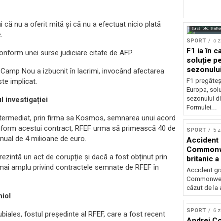
i că nu a oferit mită și că nu a efectuat nicio plată
Sursă foto: Shutte
.
SPORT
o z
F1 ia în c
conform unei surse judiciare citate de AFP.
soluție pe
sezonulu
e pe Camp Nou a izbucnit în lacrimi, invocând afectarea
te implicat.
F1 pregăteș
Europa, solu
sezonului d
 investigației
Formulei...
intermediat, prin firma sa Kosmos, semnarea unui acord
onform acestui contract, RFEF urma să primească 40 de
SPORT
5 z
nual de 4 milioane de euro.
Accident 
Commonwe
zintă un act de corupție și dacă a fost obținut prin
britanic a
mai amplu privind contractele semnate de RFEF în
trei metri
Accident gra
Commonwealt
căzut de la 
niol
SPORT
6 z
ubiales, fostul președinte al RFEF, care a fost recent
Andrei Co