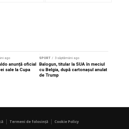
Sursă foto: Shutte
âni ago
SPORT
3 săptămâni ago
SPORT
4 s
ldo anunță oficial
Balogun, titular la SUA în meciul
Bayern Mu
rei sale la Cupa
cu Belgia, după cartonașul anulat
fundașul 
6
de Trump
Eintracht 
milioane 
că
Termeni de folosință
Cookie Policy