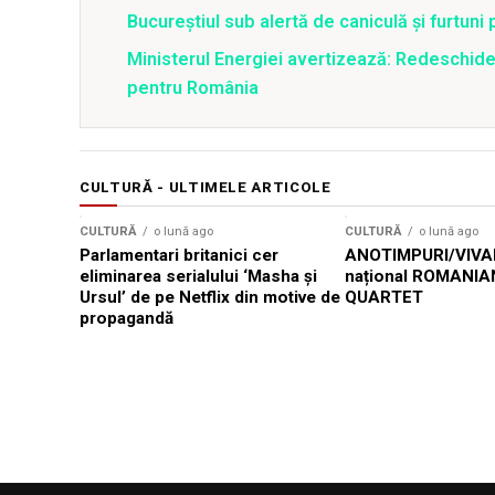
Bucureștiul sub alertă de caniculă și furtuni
Ministerul Energiei avertizează: Redeschide
pentru România
CULTURĂ - ULTIMELE ARTICOLE
CULTURĂ
o lună ago
CULTURĂ
o lună ago
Parlamentari britanici cer
ANOTIMPURI/VIVAL
eliminarea serialului ‘Masha și
național ROMANIA
Ursul’ de pe Netflix din motive de
QUARTET
propagandă