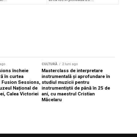
Concursului Enescu 2026
CULTURĂ
 ago
CULTURĂ
2 luni ago
„Cantafab
ions încheie
Masterclass de interpretare
ă în curtea
instrumentală și aprofundare în
l Fusion Sessions,
studiul muzicii pentru
uzeul Național de
instrumentiștii de până în 25 de
ei, Calea Victoriei
ani, cu maestrul Cristian
Măcelaru