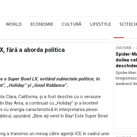
WORLD
ECONOMIE
CULTURĂ
LIFESTYLE
SCITECH
CULTURĂ
, fără a aborda politica
Spider-Ma
doilea ce
deschider
Spider-Man
înregistreaz
a Super Bowl LX, evitând subiectele politice, în
weekend de 
t”, „Holiday” și „Good Riddance”.
a Clara, California, și a fost deschis cu o versiune
n Bay Area, a continuat cu „Holiday” și a încetinit
i cu energia caracteristică în interpretarea piesei
ublicul, spunând: „Bine aţi venit în Bay! Este Super Bowl
rong a transmis un mesaj către agenții ICE în cadrul unei