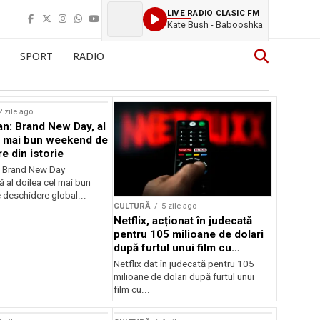
LIVE RADIO CLASIC FM
Kate Bush - Babooshka
SPORT
RADIO
2 zile ago
n: Brand New Day, al
l mai bun weekend de
e din istorie
: Brand New Day
ă al doilea cel mai bun
deschidere global...
CULTURĂ
5 zile ago
Netflix, acționat în judecată
pentru 105 milioane de dolari
după furtul unui film cu
Nicolas Cage
Netflix dat în judecată pentru 105
milioane de dolari după furtul unui
film cu...