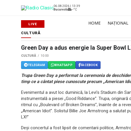
06.08.2026 | 13:39
Bucuresti
--°C
HOME
NAȚIONAL
CULTURĂ
Green Day a adus energie la Super Bowl LX
CULTURĂ
10:00
TELEGRAM
WHATSAPP
FACEBOOK
Trupa Green Day a performat la ceremonia de deschidere 
timp ce a cântat piese cunoscute precum „American Idio
Evenimentul a avut loc duminică, la Levi’s Stadium din Sant
instrumentală a piesei „Good Riddance”. Trupa, originară di
ritmul cu „Boulevard of Broken Dreams”, înainte de a reven
„American Idiot”. Solistul Billie Joe Armstrong a salutat p
LX!”
Deși concertul a fost lipsit de comentarii politice, Armst