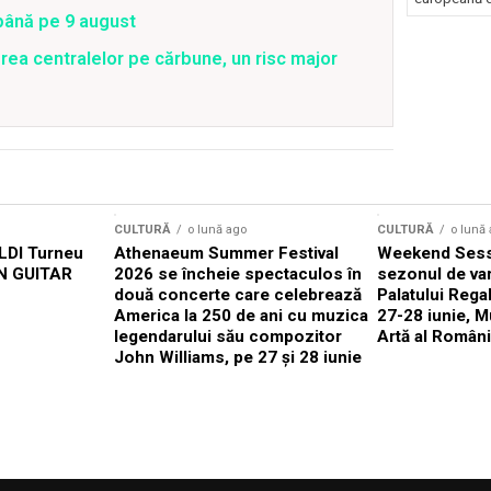
 până pe 9 august
rea centralelor pe cărbune, un risc major
CULTURĂ
o lună ago
CULTURĂ
o lună
DI Turneu
Athenaeum Summer Festival
Weekend Sess
N GUITAR
2026 se încheie spectaculos în
sezonul de var
două concerte care celebrează
Palatului Rega
America la 250 de ani cu muzica
27-28 iunie, M
legendarului său compozitor
Artă al Români
John Williams, pe 27 și 28 iunie