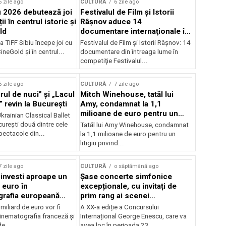
6 zile ago
CULTURĂ
6 zile ago
u 2026 debutează joi
Festivalul de Film şi Istorii
ii în centrul istoric și
Râşnov aduce 14
ld
documentare internaţionale în
premieră
a TIFF Sibiu începe joi cu
Festivalul de Film şi Istorii Râşnov: 14
CineGold și în centrul...
documentare din întreaga lume în
competiţie Festivalul...
6 zile ago
CULTURĂ
7 zile ago
ul de nuci” și „Lacul
Mitch Winehouse, tatăl lui
 revin la București
Amy, condamnat la 1,1
milioane de euro pentru un
rainian Classical Ballet
litigiu pierdut
urești două dintre cele
Tatăl lui Amy Winehouse, condamnat
pectacole din...
la 1,1 milioane de euro pentru un
litigiu privind...
7 zile ago
CULTURĂ
o săptămână ago
 investi aproape un
Șase concerte simfonice
 euro în
excepționale, cu invitați de
grafia europeană
prim rang ai scenei
032
internaționale și ansambluri
iliard de euro vor fi
A XX-a ediție a Concursului
orchestrale românești de
 cinematografia franceză și
Internațional George Enescu, care va
prestigiu, în programul
e...
avea loc în perioada 23...