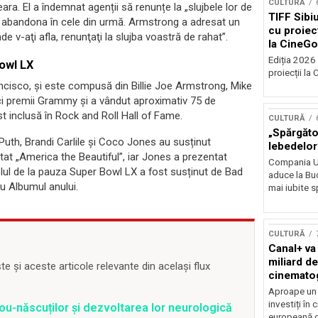
CULTURĂ
ara. El a îndemnat agenții să renunțe la „slujbele lor de
TIFF Sibi
i va abandona în cele din urmă. Armstrong a adresat un
cu proiecț
de v-aţi afla, renunţaţi la slujba voastră de rahat”.
la CineGo
Ediția 2026 
owl LX
proiecții la 
ncisco, și este compusă din Billie Joe Armstrong, Mike
inci premii Grammy și a vândut aproximativ 75 de
ost inclusă în Rock and Roll Hall of Fame.
CULTURĂ
„Spărgător
 Puth, Brandi Carlile și Coco Jones au susținut
lebedelor”
ntat „America the Beautiful”, iar Jones a prezentat
Compania Uk
lul de la pauza Super Bowl LX a fost susținut de Bad
aduce la Buc
u Albumul anului.
mai iubite s
CULTURĂ
Canal+ va
miliard de
 și aceste articole relevante din același flux
cinemato
până în 2
Aproape un m
investiți în
ou-născuților și dezvoltarea lor neurologică
europeană d