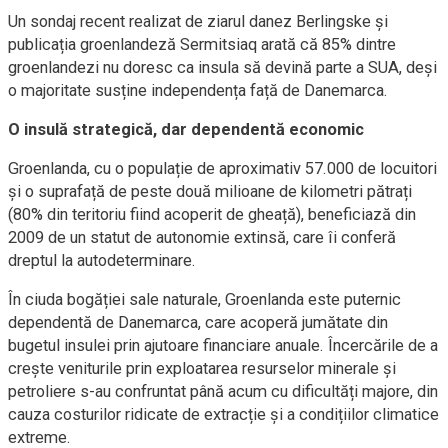
Un sondaj recent realizat de ziarul danez Berlingske și
publicația groenlandeză Sermitsiaq arată că 85% dintre
groenlandezi nu doresc ca insula să devină parte a SUA, deși
o majoritate susține independența față de Danemarca.
O insulă strategică, dar dependentă economic
Groenlanda, cu o populație de aproximativ 57.000 de locuitori
și o suprafață de peste două milioane de kilometri pătrați
(80% din teritoriu fiind acoperit de gheață), beneficiază din
2009 de un statut de autonomie extinsă, care îi conferă
dreptul la autodeterminare.
În ciuda bogăției sale naturale, Groenlanda este puternic
dependentă de Danemarca, care acoperă jumătate din
bugetul insulei prin ajutoare financiare anuale. Încercările de a
crește veniturile prin exploatarea resurselor minerale și
petroliere s-au confruntat până acum cu dificultăți majore, din
cauza costurilor ridicate de extracție și a condițiilor climatice
extreme.