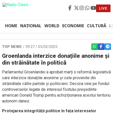
LIVE
HOME
NAȚIONAL
WORLD
ECONOMIE
CULTURĂ
L
TOP NEWS
09:27 / 05/02/2025
WHATSAPP
FACEBO
TEL
Groenlanda interzice donațiile anonime și
din străinătate în politică
Parlamentul Groenlandei a aprobat marți o reformă legislativă
care interzice donațiile anonime și cele provenite din
străinătate către partide și politicieni. Decizia vine pe fondul
controverselor legate de interesul fostului președinte
american Donald Trump pentru achiziționarea acestui teritoriu
autonom danez.
Protejarea integrității politice în fața intereselor