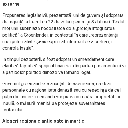
externe
Propunerea legislativă, prezentată luni de guvern și adoptată
de urgență, a trecut cu 22 de voturi pentru și 8 abțineri. Textul
moțiunii subliniază necesitatea de a „proteja integritatea
politică” a Groenlandei, în contextul în care „reprezentanții
unei puteri aliate și-au exprimat interesul de a prelua și
controla insula”.
În timpul dezbaterii, a fost adoptat un amendament care
clarifică faptul că sprijinul financiar din partea parlamentului și
a partidelor politice daneze va rămâne legal.
Guvernul groenlandez a anunțat, de asemenea, că doar
persoanele cu naționalitate daneză sau cu reședință de cel
puțin doi ani în Groenlanda vor putea cumpăra proprietăți pe
insulă, o măsură menită să protejeze suveranitatea
teritoriului.
Alegeri regionale anticipate în martie