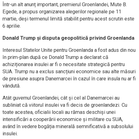
Într-un alt anunț important, premierul Groenlandei, Mute B.
Egede, a propus organizarea alegerilor regionale pe 11
martie, deși termenul limită stabilit pentru acest scrutin este
6 aprilie.
Donald Trump și disputa geopolitică privind Groenlanda
Interesul Statelor Unite pentru Groenlanda a fost adus din nou
în prim-plan după ce Donald Trump a declarat că
achiziționarea insulei ar fi o necesitate strategică pentru
SUA. Trump nu a exclus sancțiuni economice sau alte măsuri
de presiune asupra Danemarcei în cazul în care insula nu ar fi
vândută.
Atât guvernul Groenlandei, cât și cel al Danemarcei au
subliniat că viitorul insulei va fi decis de groenlandezi. Cu
toate acestea, oficialii locali au rămas deschiși unei
intensificări a cooperării economice și militare cu SUA,
având în vedere bogăția minerală semnificativă a subsolului
insulei.