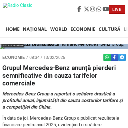
LIVE
HOME
NAȚIONAL
WORLD
ECONOMIE
CULTURĂ
L
Sursă foto: Shutterstock
ECONOMIE
08:34 / 13/02/2026
WHATSAPP
FACEBO
TEL
Grupul Mercedes-Benz anunță pierderi
semnificative din cauza tarifelor
comerciale
Mercedes-Benz Group a raportat o scădere drastică a
profitului anual, înjumătățit din cauza costurilor tarifare și
a competiției din China.
În data de joi, Mercedes-Benz Group a publicat rezultatele
financiare pentru anul 2025, evidențiind o scădere