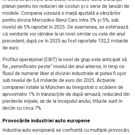
planuri pentru noi reduceri de costuri și o serie de lansări de
modele. Compania vizează o marjă ajustată a vânzărilor
pentru divizia Mercedes-Benz Cars între 3% și 5%, sub
nivelul de 5% raportat în 2025. De asemenea, se estimează
că veniturile vor rămâne la un nivel similar cu cele din anul
precedent, după ce în 2025 au fost raportate 132,2 miliarde
de euro.
Profitul operațional (EBIT) la nivel de grup este anticipat să
fie „semnificativ peste” nivelul din anul anterior, în timp ce
fluxul de numerar liber al diviziei industriale ar putea fi ușor
sub nivelul de 5,4 miliarde de euro din 2025. Acțiunile
companiei listate la München au înregistrat o scădere de
aproximativ 1% în tranzacțiile de după-amiază, reducând din
pierderile inițiale, iar de la începutul anului, titlurile sunt în
declin cu circa 7%.
Provocările industriei auto europene
Industria auto europeană se confruntă cu multiple provocări,