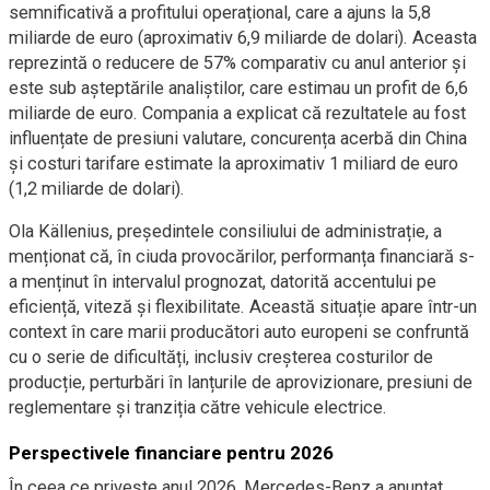
semnificativă a profitului operațional, care a ajuns la 5,8
miliarde de euro (aproximativ 6,9 miliarde de dolari). Aceasta
reprezintă o reducere de 57% comparativ cu anul anterior și
este sub așteptările analiștilor, care estimau un profit de 6,6
miliarde de euro. Compania a explicat că rezultatele au fost
influențate de presiuni valutare, concurența acerbă din China
și costuri tarifare estimate la aproximativ 1 miliard de euro
(1,2 miliarde de dolari).
Ola Källenius, președintele consiliului de administrație, a
menționat că, în ciuda provocărilor, performanța financiară s-
a menținut în intervalul prognozat, datorită accentului pe
eficiență, viteză și flexibilitate. Această situație apare într-un
context în care marii producători auto europeni se confruntă
cu o serie de dificultăți, inclusiv creșterea costurilor de
producție, perturbări în lanțurile de aprovizionare, presiuni de
reglementare și tranziția către vehicule electrice.
Perspectivele financiare pentru 2026
În ceea ce privește anul 2026, Mercedes-Benz a anunțat