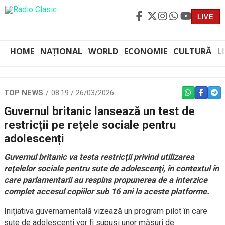
LIVE
HOME
NAȚIONAL
WORLD
ECONOMIE
CULTURĂ
L
TOP NEWS
08:19 / 26/03/2026
WHATSAPP
FACEBO
TEL
Guvernul britanic lansează un test de
restricții pe rețele sociale pentru
adolescenți
Guvernul britanic va testa restricţii privind utilizarea
reţelelor sociale pentru sute de adolescenţi, în contextul în
care parlamentarii au respins propunerea de a interzice
complet accesul copiilor sub 16 ani la aceste platforme.
Iniţiativa guvernamentală vizează un program pilot în care
sute de adolescenţi vor fi supuşi unor măsuri de