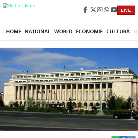
LIVE
HOME
NAȚIONAL
WORLD
ECONOMIE
CULTURĂ
L