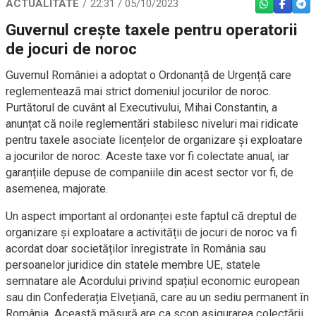
ACTUALITATE
22:31 / 05/10/2023
WHATSAPP
FACEBO
TEL
Guvernul crește taxele pentru operatorii
de jocuri de noroc
Guvernul României a adoptat o Ordonanță de Urgență care
reglementează mai strict domeniul jocurilor de noroc.
Purtătorul de cuvânt al Executivului, Mihai Constantin, a
anunțat că noile reglementări stabilesc niveluri mai ridicate
pentru taxele asociate licențelor de organizare și exploatare
a jocurilor de noroc. Aceste taxe vor fi colectate anual, iar
garanțiile depuse de companiile din acest sector vor fi, de
asemenea, majorate.
Un aspect important al ordonanței este faptul că dreptul de
organizare și exploatare a activității de jocuri de noroc va fi
acordat doar societăților înregistrate în România sau
persoanelor juridice din statele membre UE, statele
semnatare ale Acordului privind spațiul economic european
sau din Confederația Elvețiană, care au un sediu permanent în
România. Această măsură are ca scop asigurarea colectării