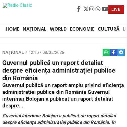
LIVE
HOME
NAȚIONAL
WORLD
ECONOMIE
CULTURĂ
L
NAȚIONAL
12:15 / 08/05/2026
WHATSAPP
FACEBO
TEL
Guvernul publică un raport detaliat
despre eficiența administrației publice
din România
Guvernul publică un raport amplu privind eficiența
administrației publice din România Guvernul
interimar Bolojan a publicat un raport detaliat
despre...
Guvernul interimar Bolojan a publicat un raport detaliat
despre eficiența administrației publice din România. În