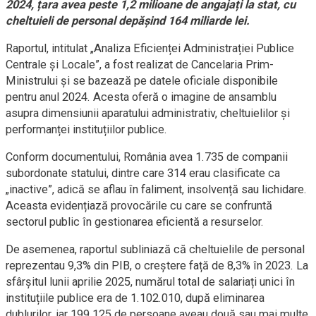
2024, țara avea peste 1,2 milioane de angajați la stat, cu
cheltuieli de personal depășind 164 miliarde lei.
Raportul, intitulat „Analiza Eficienței Administrației Publice
Centrale și Locale”, a fost realizat de Cancelaria Prim-
Ministrului și se bazează pe datele oficiale disponibile
pentru anul 2024. Acesta oferă o imagine de ansamblu
asupra dimensiunii aparatului administrativ, cheltuielilor și
performanței instituțiilor publice.
Conform documentului, România avea 1.735 de companii
subordonate statului, dintre care 314 erau clasificate ca
„inactive”, adică se aflau în faliment, insolvență sau lichidare.
Aceasta evidențiază provocările cu care se confruntă
sectorul public în gestionarea eficientă a resurselor.
De asemenea, raportul subliniază că cheltuielile de personal
reprezentau 9,3% din PIB, o creștere față de 8,3% în 2023. La
sfârșitul lunii aprilie 2025, numărul total de salariați unici în
instituțiile publice era de 1.102.010, după eliminarea
dublurilor, iar 199.125 de persoane aveau două sau mai multe