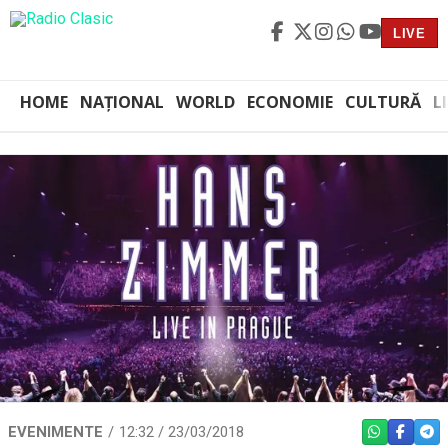
LIVE
HOME
NAȚIONAL
WORLD
ECONOMIE
CULTURĂ
L
EVENIMENTE
12:32 / 23/03/2018
WHATSAPP
FACEBO
TEL