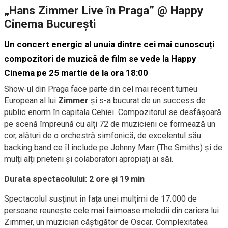
„Hans Zimmer Live în Praga” @ Happy
Cinema București
Un concert energic al unuia dintre cei mai cunoscuți
compozitori de muzică de film se vede la Happy
Cinema pe 25 martie de la ora 18:00
Show-ul din Praga face parte din cel mai recent turneu
European al lui
Zimmer
și s-a bucurat de un success de
public enorm în capitala Cehiei. Compozitorul se desfășoară
pe scenă împreună cu alți 72 de muzicieni ce formează un
cor, alături de o orchestră simfonică, de excelentul său
backing band ce îl include pe Johnny Marr (The Smiths) și de
mulți alți prieteni și colaboratori apropiați ai săi.
Durata spectacolului: 2 ore și 19 min
Spectacolul susținut în fața unei mulțimi de 17.000 de
persoane reunește cele mai faimoase melodii din cariera lui
Zimmer, un muzician câștigător de Oscar. Complexitatea