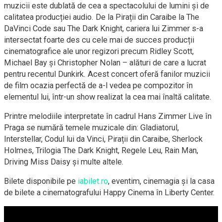
muzicii este dublată de cea a spectacolului de lumini și de
calitatea producției audio. De la Pirații din Caraibe la The
DaVinci Code sau The Dark Knight, cariera lui Zimmer s-a
intersectat foarte des cu cele mai de succes producții
cinematografice ale unor regizori precum Ridley Scott,
Michael Bay și Christopher Nolan – alături de care a lucrat
pentru recentul Dunkirk. Acest concert oferă fanilor muzicii
de film ocazia perfectă de a-l vedea pe compozitor în
elementul lui, într-un show realizat la cea mai înaltă calitate.
Printre melodiile interpretate în cadrul Hans Zimmer Live în
Praga se numără temele muzicale din: Gladiatorul,
Interstellar, Codul lui da Vinci, Pirații din Caraibe, Sherlock
Holmes, Trilogia The Dark Knight, Regele Leu, Rain Man,
Driving Miss Daisy și multe altele.
Bilete disponibile pe
iabilet.ro
, eventim, cinemagia și la casa
de bilete a cinematografului Happy Cinema în Liberty Center.