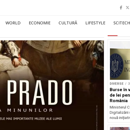
WORLD
ECONOMIE
CULTURĂ
LIFESTYLE
SCITECH
DIVERSE
3
Burse în 
de lei pen
România
Ministerul Ce
Digitalizări
nouă inițiat