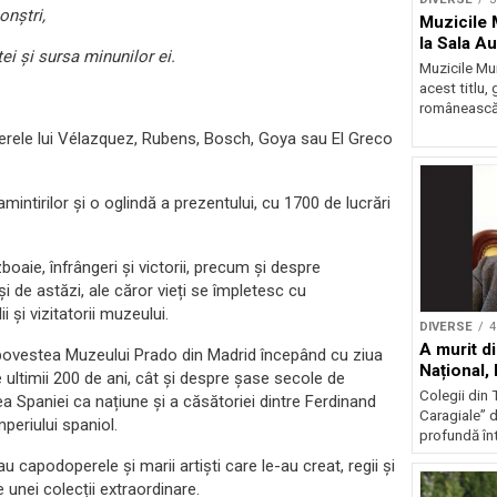
nștri,
Muzicile 
la Sala A
i și sursa minunilor ei.
Muzicile Mu
acest titlu,
românească „
rele lui Vélazquez, Rubens, Bosch, Goya sau El Greco
mintirilor și o oglindă a prezentului, cu 1700 de lucrări
boaie, înfrângeri și victorii, precum și despre
și de astăzi, ale căror vieți se împletesc cu
lii și vizitatorii muzeului.
DIVERSE
4
A murit di
ui povestea Muzeului Prado din Madrid începând cu ziua
Național,
 ultimii 200 de ani, cât și despre șase secole de
Colegii din T
a Spaniei ca națiune și a căsătoriei dintre Ferdinand
Caragiale” d
periului spaniol.
profundă înt
 capodoperele și marii artiști care le-au creat, regii și
e unei colecții extraordinare.