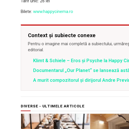
Tarif unic: 26 lei
Bilete:
www.happycinema.ro
Context și subiecte conexe
Pentru o imagine mai completă a subiectului, urmărește
editorial.
Klimt & Schiele – Eros și Psyche la Happy C
Documentarul „Our Planet“ se lansează astă
A murit compozitorul şi dirijorul Andre Previ
DIVERSE - ULTIMELE ARTICOLE