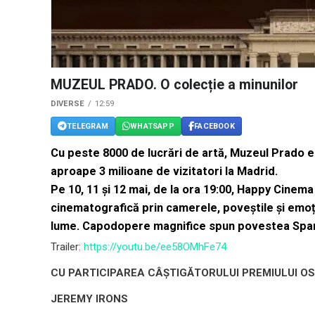
MUZEUL PRADO. O colecție a minunilor
DIVERSE
12:59
TELEGRAM
WHATSAPP
FACEBOOK
Cu peste 8000 de lucrări de artă, Muzeul Prado e
aproape 3 milioane de vizitatori la Madrid.
Pe 10, 11 și 12 mai, de la ora 19:00, Happy Cinem
cinematografică prin camerele, poveștile și emoți
lume. Capodopere magnifice spun povestea Spanie
Trailer:
https://youtu.be/ee58OMhFe74
CU PARTICIPAREA C
Â
ȘTIGĂTORULUI PREMIULUI O
JEREMY IRONS