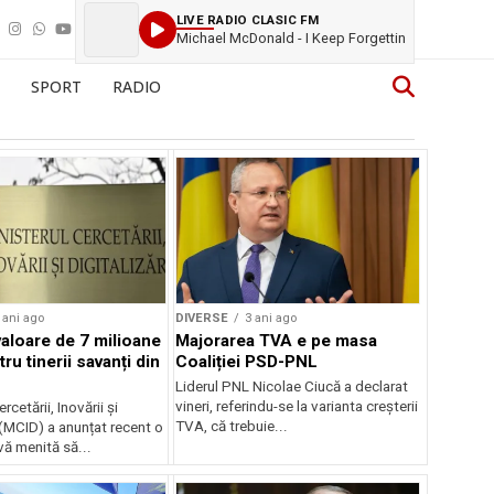
LIVE RADIO CLASIC FM
Michael McDonald - I Keep Forgettin
SPORT
RADIO
 ani ago
DIVERSE
3 ani ago
valoare de 7 milioane
Majorarea TVA e pe masa
tru tinerii savanți din
Coaliției PSD-PNL
Liderul PNL Nicolae Ciucă a declarat
vineri, referindu-se la varianta creşterii
rcetării, Inovării și
TVA, că trebuie...
i (MCID) a anunțat recent o
ivă menită să...