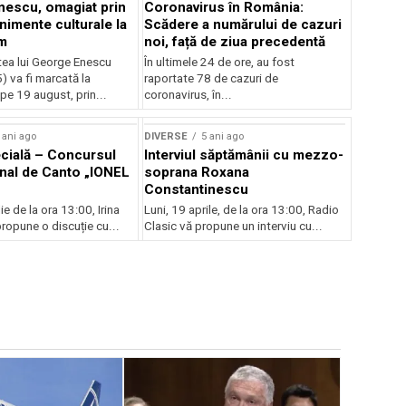
escu, omagiat prin
Coronavirus în România:
nimente culturale la
Scădere a numărului de cazuri
m
noi, față de ziua precedentă
tea lui George Enescu
În ultimele 24 de ore, au fost
 va fi marcată la
raportate 78 de cazuri de
pe 19 august, prin...
coronavirus, în...
 ani ago
DIVERSE
5 ani ago
ecială – Concursul
Interviul săptămânii cu mezzo-
onal de Canto „IONEL
soprana Roxana
Constantinescu
ie de la ora 13:00, Irina
Luni, 19 aprile, de la ora 13:00, Radio
ropune o discuție cu...
Clasic vă propune un interviu cu...
DIVERSE
7
Concert s