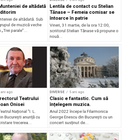
Munteniei de altădată
Lentila de contact cu Stelian
uditorim
Tănase – Femeia comisar se
întoarce în patrie
nteniei de altădată. Sub
 grupul de muzică veche
Vineri, 31 martie, de la ora 12:00,
Trei parale”...
scriitorul Stelian Tănase vă propune o
nouă...
 ani ago
DIVERSE
5 ani ago
rectorul Teatrului
Clasic e fantastic. Cum să
 Ioan Onisei
înțelegem muzica.
eatrul Național ”I. L.
Anul 2022 începe la Filarmonica
in București anunță cu
George Enescu din București cu un
ristare trecerea...
concert susținut de...