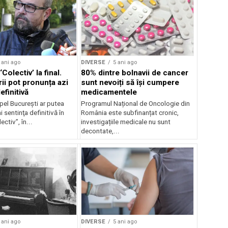
 ani ago
DIVERSE
5 ani ago
Colectiv’ la final.
80% dintre bolnavii de cancer
ii pot pronunța azi
sunt nevoiți să își cumpere
efinitivă
medicamentele
pel Bucureşti ar putea
Programul Național de Oncologie din
i sentinţa definitivă în
România este subfinanțat cronic,
ctiv”, în...
investigațiile medicale nu sunt
decontate,...
 ani ago
DIVERSE
5 ani ago