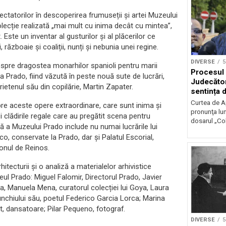
ectatorilor în descoperirea frumuseții și artei Muzeului
olecție realizată „mai mult cu inima decât cu mintea”,
Este un inventar al gusturilor și al plăcerilor ce
războaie și coaliții, nunți și nebunia unei regine.
DIVERSE
5
espre dragostea monarhilor spanioli pentru marii
Procesul ‘
 Prado, fiind văzută în peste nouă sute de lucrări,
Judecător
etenul său din copilărie, Martin Zapater.
sentința d
Curtea de A
e aceste opere extraordinare, care sunt inima și
pronunţa lun
i clădirile regale care au pregătit scena pentru
dosarul „Cole
ă a Muzeului Prado include nu numai lucrările lui
o, conservate la Prado, dar și Palatul Escorial,
lonul de Reinos.
tecturii și o analiză a materialelor arhivistice
eul Prado: Miguel Falomir, Directorul Prado, Javier
lea, Manuela Mena, curatorul colecției lui Goya, Laura
nchiului său, poetul Federico Garcia Lorca; Marina
et, dansatoare; Pilar Pequeno, fotograf.
DIVERSE
5