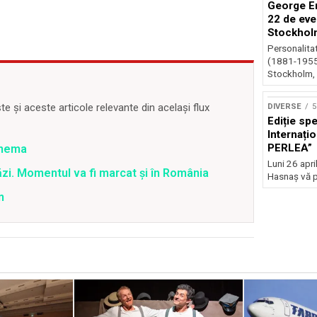
George En
22 de eve
Stockhol
Personalita
(1881-1955)
Stockholm, 
 și aceste articole relevante din același flux
DIVERSE
5
Ediție sp
Internați
PERLEA”
inema
Luni 26 april
zi. Momentul va fi marcat și în România
Hasnaș vă p
n