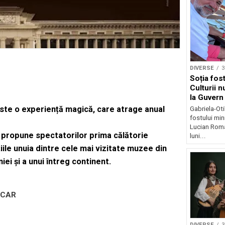
DIVERSE
3
Soția fost
Culturii n
la Guvern
ste o experiență magică, care atrage anual
Gabriela-Ot
fostului mini
Lucian Roma
a propune spectatorilor prima călătorie
luni...
ile unuia dintre cele mai vizitate muzee din
i și a unui întreg continent.
SCAR
DIVERSE
3