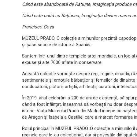
C
â
nd este abandonată de Rațiune, Imaginația produce mo
C
â
nd este unită cu Rațiunea, Imaginația devine mama arte
Francisco Goya
MUZEUL PRADO. O colecție a minunilor prezintă capodope
și șase secole de istorie a Spaniei.
Suntem într-unul dintre templele artei mondiale, un loc al a
expuse și alte 7000 aflate în conservare.
Această colecție vorbește despre regi, regine, dinastii, răz
sentimentele și emoțiile bărbaților și femeilor de dinainte 
conducătorii, pictorii, artiștii, arhitecții, curatorii, intelectua
În 2019, anul celebrării a 200 de ani de existență, să sp
când a fost înființat, înseamnă să vorbești nu doar despre
istorie. Viața Muzeului Prado din Madrid începe cu naștere
de Aragon și Isabela a Castiliei care a marcat formarea im
Rolul principal în MUZEUL PRADO. O colecție a minunilo îl au
reginele care le-au colecționat, dar și poveștile din spatel