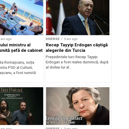
 ani ago
DIVERSE
3 ani ago
ului ministru al
Recep Tayyip Erdogan câștigă
umită șefă de cabinet
alegerile din Turcia
Preşedintele turc Recep Tayyip
Erdogan a fost reales duminică, după
ilia Romașcanu, soția
al doilea tur al...
stru PSD al Culturii,
șcanu, a fost numită
 ani ago
DIVERSE
3 ani ago