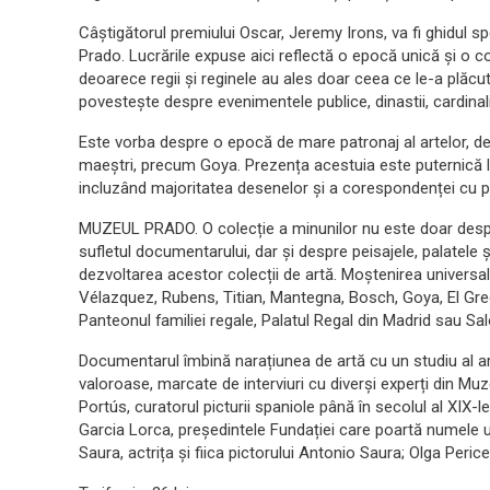
Câștigătorul premiului Oscar, Jeremy Irons, va fi ghidul sp
Prado. Lucrările expuse aici reflectă o epocă unică și o c
deoarece regii și reginele au ales doar ceea ce le-a plăcut. 
povestește despre evenimentele publice, dinastii, cardinali, 
Este vorba despre o epocă de mare patronaj al artelor, d
maeștri, precum Goya. Prezența acestuia este puternică la
incluzând majoritatea desenelor și a corespondenței cu pri
MUZEUL PRADO. O colecție a minunilor nu este doar despr
sufletul documentarului, dar și despre peisajele, palatele ș
dezvoltarea acestor colecții de artă. Moștenirea universal
Vélazquez, Rubens, Titian, Mantegna, Bosch, Goya, El Grec
Panteonul familiei regale, Palatul Regal din Madrid sau Sa
Documentarul îmbină narațiunea de artă cu un studiu al arhi
valoroase, marcate de interviuri cu diverși experți din Muz
Portús, curatorul picturii spaniole până în secolul al XIX-
Garcia Lorca, președintele Fundației care poartă numele u
Saura, actrița și fiica pictorului Antonio Saura; Olga Peric