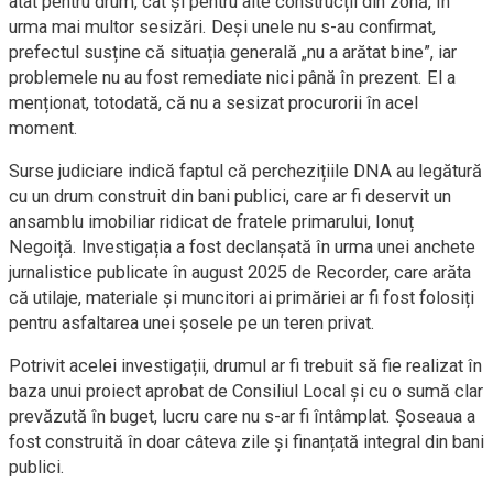
atât pentru drum, cât și pentru alte construcții din zonă, în
urma mai multor sesizări. Deși unele nu s-au confirmat,
prefectul susține că situația generală „nu a arătat bine”, iar
problemele nu au fost remediate nici până în prezent. El a
menționat, totodată, că nu a sesizat procurorii în acel
moment.
Surse judiciare indică faptul că perchezițiile DNA au legătură
cu un drum construit din bani publici, care ar fi deservit un
ansamblu imobiliar ridicat de fratele primarului, Ionuț
Negoiță. Investigația a fost declanșată în urma unei anchete
jurnalistice publicate în august 2025 de Recorder, care arăta
că utilaje, materiale și muncitori ai primăriei ar fi fost folosiți
pentru asfaltarea unei șosele pe un teren privat.
Potrivit acelei investigații, drumul ar fi trebuit să fie realizat în
baza unui proiect aprobat de Consiliul Local și cu o sumă clar
prevăzută în buget, lucru care nu s-ar fi întâmplat. Șoseaua a
fost construită în doar câteva zile și finanțată integral din bani
publici.