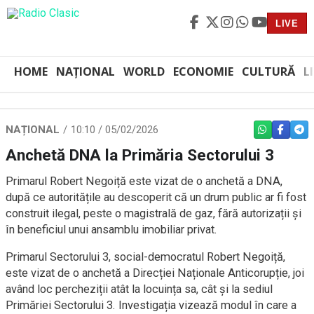
LIVE
HOME
NAȚIONAL
WORLD
ECONOMIE
CULTURĂ
L
NAȚIONAL
10:10 / 05/02/2026
WHATSAPP
FACEBO
TEL
Anchetă DNA la Primăria Sectorului 3
Primarul Robert Negoiță este vizat de o anchetă a DNA,
după ce autoritățile au descoperit că un drum public ar fi fost
construit ilegal, peste o magistrală de gaz, fără autorizații și
în beneficiul unui ansamblu imobiliar privat.
Primarul Sectorului 3, social-democratul Robert Negoiță,
este vizat de o anchetă a Direcției Naționale Anticorupție, joi
având loc percheziții atât la locuința sa, cât și la sediul
Primăriei Sectorului 3. Investigația vizează modul în care a