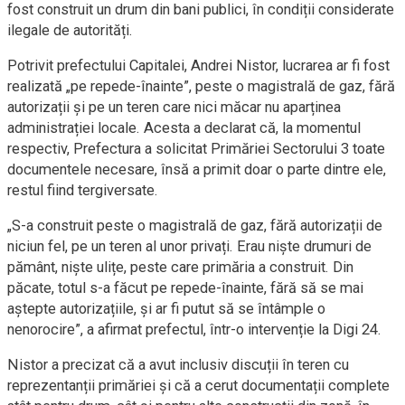
fost construit un drum din bani publici, în condiții considerate
ilegale de autorități.
Potrivit prefectului Capitalei, Andrei Nistor, lucrarea ar fi fost
realizată „pe repede-înainte”, peste o magistrală de gaz, fără
autorizații și pe un teren care nici măcar nu aparținea
administrației locale. Acesta a declarat că, la momentul
respectiv, Prefectura a solicitat Primăriei Sectorului 3 toate
documentele necesare, însă a primit doar o parte dintre ele,
restul fiind tergiversate.
„S-a construit peste o magistrală de gaz, fără autorizații de
niciun fel, pe un teren al unor privați. Erau niște drumuri de
pământ, niște ulițe, peste care primăria a construit. Din
păcate, totul s-a făcut pe repede-înainte, fără să se mai
aștepte autorizațiile, și ar fi putut să se întâmple o
nenorocire”, a afirmat prefectul, într-o intervenție la Digi 24.
Nistor a precizat că a avut inclusiv discuții în teren cu
reprezentanții primăriei și că a cerut documentații complete