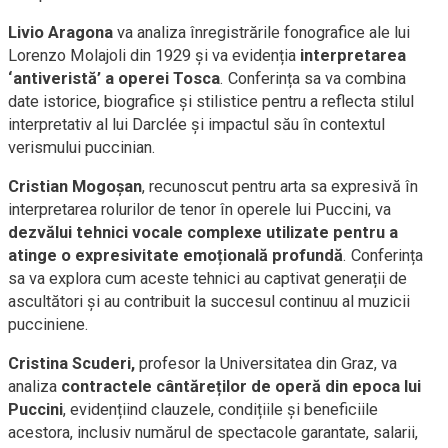
Livio Aragona
va analiza înregistrările fonografice ale lui
Lorenzo Molajoli din 1929 și va evidenția
interpretarea
‘antiveristă’ a operei Tosca
. Conferința sa va combina
date istorice, biografice și stilistice pentru a reflecta stilul
interpretativ al lui Darclée și impactul său în contextul
verismului puccinian.
Cristian Mogoșan
, recunoscut pentru arta sa expresivă în
interpretarea rolurilor de tenor în operele lui Puccini, va
dezvălui tehnici vocale complexe utilizate pentru a
atinge o expresivitate emoțională profundă
. Conferința
sa va explora cum aceste tehnici au captivat generații de
ascultători și au contribuit la succesul continuu al muzicii
pucciniene.
Cristina Scuderi,
profesor la Universitatea din Graz, va
analiza
contractele cântăreților de operă din epoca lui
Puccini
, evidențiind clauzele, condițiile și beneficiile
acestora, inclusiv numărul de spectacole garantate, salarii,