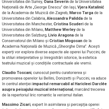
Universitatea din Surrey,
Oana Severin
de la Universitatea
Națională de Arte „George Enescu” din Iași,
Vjera Katalinić
de la Academia de Muzică din Zagreb,
Marco Targa
de la
Universitatea din Calabria,
Alessandra Palidda
de la
Universitatea din Manchester,
Cristina Scuderi
de la
Universitatea din Milano,
Matthew Werley
de la
Universitatea din Salzburg,
Livio Aragona
de la
Conservatorul din Milano și
Cristian Mogosan
de la
Academia Națională de Muzică „Gheorghe Dima”. Acești
experți vor explora diverse aspecte ale operei lui Puccini, de
la stiluri interpretative și înregistrări istorice, la estetica
teatrului muzical și condițiile contractuale ale vremii.
Claudio Toscani
, cunoscut pentru curatorierea și
promovarea operelor lui Bellini, Donizetti și Puccini, va aduce
în centrul atenției
impactul remarcabil al Haricleei Darclée
asupra peisajului muzical internațional
, marcând trecerea
de la repertoriul liric romantic la verismul italian.
Massimo Zicari
, expert în asimilarea și percepția operei