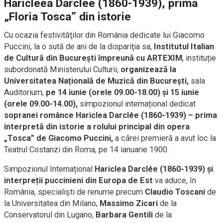
Haricleea Darclée (1860-1939), prima
„Floria Tosca” din istorie
Cu ocazia festivităţilor din România dedicate lui Giacomo
Puccini, la o sută de ani de la dispariţia sa,
Institutul Italian
de Cultură din București împreună cu ARTEXIM
, instituție
subordonată Ministerului Culturii,
organizează la
Universitatea Na
țională de Muzică din București,
sala
Auditorium,
pe 14 iunie (orele 09.00-18.00) și 15 iunie
(orele 09.00-14.00),
simpozionul internațional dedicat
sopranei românce
Hariclea Darclée (1860-1939) – prima
interpretă din istorie a rolului principal din opera
„Tosca” de Giacomo Puccini,
a cărei premieră a avut loc la
Teatrul Costanzi din Roma, pe 14 ianuarie 1900.
Simpozionul Internațional
Hariclea Darclée (1860-1939) și
interpreții puccinieni din Europa de Est
va aduce, în
România, specialiști de renume precum
Claudio Toscani
de
la Universitatea din Milano,
Massimo Zicari
de la
Conservatorul din Lugano,
Barbara Gentili
de la