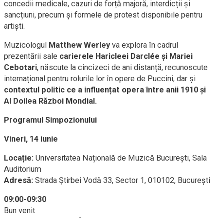
concedii medicale, cazuri de forță majoră, interdicții și
sancțiuni, precum și formele de protest disponibile pentru
artiști.
Muzicologul
Matthew Werley
va explora în cadrul
prezentării sale
carierele Haricleei Darclée și Mariei
Cebotari
, născute la cincizeci de ani distanță, recunoscute
internațional pentru rolurile lor în opere de Puccini, dar și
contextul politic ce a influențat opera între anii 1910 și
Al Doilea Război Mondial.
Programul Simpozionului
Vineri, 14 iunie
Locație:
Universitatea Națională de Muzică București, Sala
Auditorium
Adresă:
Strada Știrbei Vodă 33, Sector 1, 010102, București
09:00-09:30
Bun venit