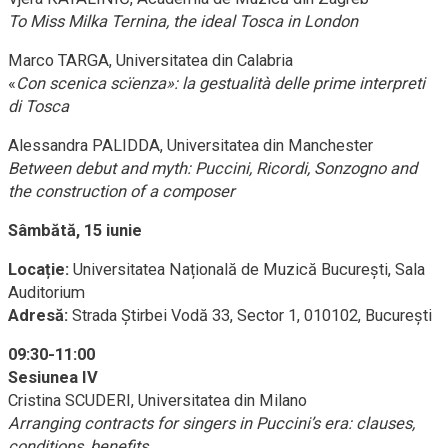
To Miss
Milka Ternina, the ideal Tosca in London
Marco TARGA, Universitatea din Calabria
«
Con
scenica scïenza»: la gestualità delle prime interpreti
di Tosca
Alessandra PALIDDA, Universitatea din Manchester
Between debut and myth: Puccini, Ricordi, Sonzogno and
the construction of a composer
Sâmbătă, 15 iunie
Locație:
Universitatea Națională de Muzică București, Sala
Auditorium
Adresă:
Strada Știrbei Vodă 33, Sector 1, 010102, București
09:30-11:00
Sesiunea IV
Cristina SCUDERI, Universitatea din Milano
Arranging contracts for singers in Puccini’s era: clauses,
conditions, benefits