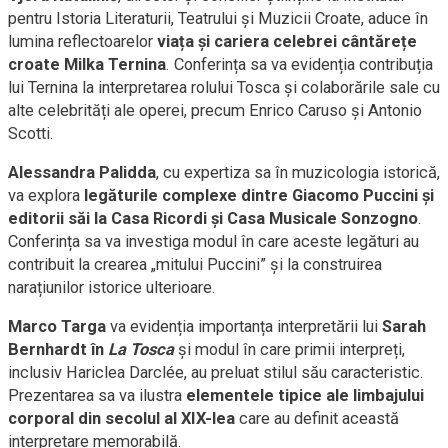
pentru Istoria Literaturii, Teatrului și Muzicii Croate, aduce în
lumina reflectoarelor
viața și cariera celebrei cântărețe
croate Milka Ternina
. Conferința sa va evidenția contribuția
lui Ternina la interpretarea rolului Tosca și colaborările sale cu
alte celebrități ale operei, precum Enrico Caruso și Antonio
Scotti.
Alessandra Palidda
, cu expertiza sa în muzicologia istorică,
va explora
legăturile complexe dintre Giacomo Puccini și
editorii săi la Casa Ricordi și Casa Musicale Sonzogno
.
Conferința sa va investiga modul în care aceste legături au
contribuit la crearea „mitului Puccini” și la construirea
narațiunilor istorice ulterioare.
Marco Targa
va evidenția importanța interpretării lui
Sarah
Bernhardt în
La Tosca
și modul în care primii interpreți,
inclusiv Hariclea Darclée, au preluat stilul său caracteristic.
Prezentarea sa va ilustra
elementele tipice ale limbajului
corporal din secolul al XIX-lea
care au definit această
interpretare memorabilă.