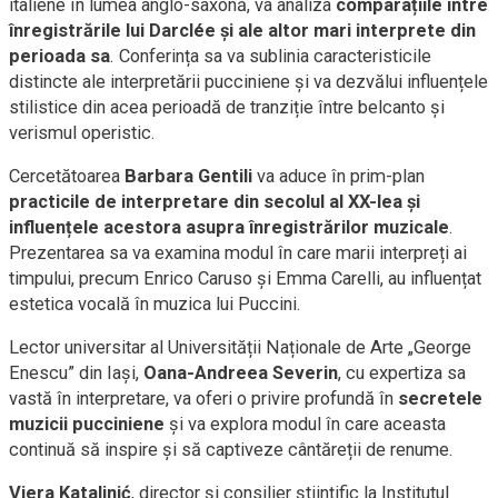
italiene în lumea anglo-saxonă, va analiza
comparațiile între
înregistrările lui Darclée și ale altor mari interprete din
perioada sa
. Conferința sa va sublinia caracteristicile
distincte ale interpretării pucciniene și va dezvălui influențele
stilistice din acea perioadă de tranziție între belcanto și
verismul operistic.
Cercetătoarea
Barbara Gentili
va aduce în prim-plan
practicile de interpretare din secolul al XX-lea și
influențele acestora asupra înregistrărilor muzicale
.
Prezentarea sa va examina modul în care marii interpreți ai
timpului, precum Enrico Caruso și Emma Carelli, au influențat
estetica vocală în muzica lui Puccini.
Lector universitar al Universității Naționale de Arte „George
Enescu” din Iași,
Oana-Andreea Severin
, cu expertiza sa
vastă în interpretare, va oferi o privire profundă în
secretele
muzicii pucciniene
și va explora modul în care aceasta
continuă să inspire și să captiveze cântăreții de renume.
Vjera Katalinić
, director și consilier științific la Institutul