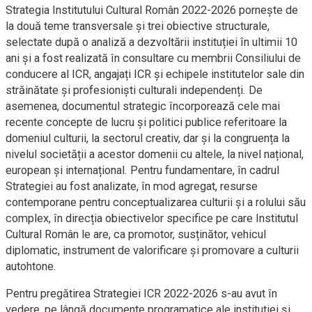
Strategia Institutului Cultural Român 2022-2026 pornește de
la două teme transversale și trei obiective structurale,
selectate după o analiză a dezvoltării instituției în ultimii 10
ani și a fost realizată în consultare cu membrii Consiliului de
conducere al ICR, angajați ICR și echipele institutelor sale din
străinătate și profesioniști culturali independenți. De
asemenea, documentul strategic încorporează cele mai
recente concepte de lucru și politici publice referitoare la
domeniul culturii, la sectorul creativ, dar și la congruența la
nivelul societății a acestor domenii cu altele, la nivel național,
european și internațional. Pentru fundamentare, în cadrul
Strategiei au fost analizate, în mod agregat, resurse
contemporane pentru conceptualizarea culturii și a rolului său
complex, în direcția obiectivelor specifice pe care Institutul
Cultural Român le are, ca promotor, susținător, vehicul
diplomatic, instrument de valorificare și promovare a culturii
autohtone.
Pentru pregătirea Strategiei ICR 2022-2026 s-au avut în
vedere, pe lângă documente programatice ale instituției și