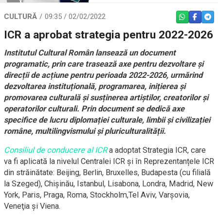
CULTURĂ
09:35 / 02/02/2022
WHATSAPP
FACEBO
TEL
ICR a aprobat strategia pentru 2022-2026
Institutul Cultural Român lansează un document
programatic, prin care trasează axe pentru dezvoltare și
direcții de acțiune pentru perioada 2022-2026, urmărind
dezvoltarea instituțională, programarea, inițierea și
promovarea culturală și susținerea artiștilor, creatorilor și
operatorilor culturali. Prin document se dedică axe
specifice de lucru diplomației culturale, limbii și
civilizației
române, multilingvismului și pluriculturalității.
Consiliul de conducere al ICR
a adoptat Strategia ICR, care
va fi aplicată la nivelul Centralei ICR și în Reprezentanțele ICR
din străinătate: Beijing, Berlin, Bruxelles, Budapesta (cu filială
la Szeged), Chişinău, Istanbul, Lisabona, Londra, Madrid, New
York, Paris, Praga, Roma, Stockholm,Tel Aviv, Varşovia,
Veneţia și Viena.