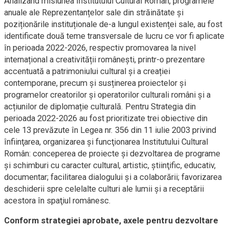
Analizând misiunea Institutului Cultural Român, programele
anuale ale Reprezentanțelor sale din străinătate și
poziționările instituționale de-a lungul existenței sale, au fost
identificate două teme transversale de lucru ce vor fi aplicate
în perioada 2022-2026, respectiv promovarea la nivel
internațional a creativității românești, printr-o prezentare
accentuată a patrimoniului cultural și a creației
contemporane, precum și susținerea proiectelor și
programelor creatorilor și operatorilor culturali români și a
acțiunilor de diplomație culturală. Pentru Strategia din
perioada 2022-2026 au fost prioritizate trei obiective din
cele 13 prevăzute în Legea nr. 356 din 11 iulie 2003 privind
înfiinţarea, organizarea şi funcţionarea Institutului Cultural
Român: conceperea de proiecte şi dezvoltarea de programe
şi schimburi cu caracter cultural, artistic, ştiinţific, educativ,
documentar; facilitarea dialogului şi a colaborării; favorizarea
deschiderii spre celelalte culturi ale lumii şi a receptării
acestora în spaţiul românesc.
Conform strategiei aprobate, axele pentru dezvoltare