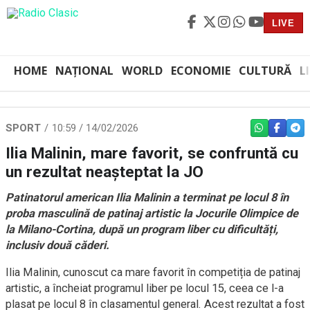
LIVE
HOME
NAȚIONAL
WORLD
ECONOMIE
CULTURĂ
L
SPORT
10:59 / 14/02/2026
WHATSAPP
FACEBO
TEL
Ilia Malinin, mare favorit, se confruntă cu
un rezultat neașteptat la JO
Patinatorul american Ilia Malinin a terminat pe locul 8 în
proba masculină de patinaj artistic la Jocurile Olimpice de
la Milano-Cortina, după un program liber cu dificultăți,
inclusiv două căderi.
Ilia Malinin, cunoscut ca mare favorit în competiția de patinaj
artistic, a încheiat programul liber pe locul 15, ceea ce l-a
plasat pe locul 8 în clasamentul general. Acest rezultat a fost