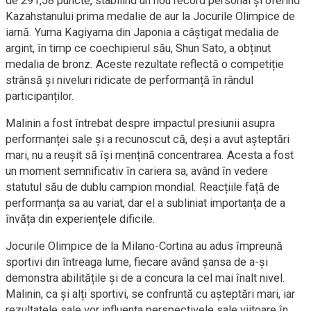
de 291,58 puncte, stabilind un nou record personal și oferind
Kazahstanului prima medalie de aur la Jocurile Olimpice de
iarnă. Yuma Kagiyama din Japonia a câștigat medalia de
argint, în timp ce coechipierul său, Shun Sato, a obținut
medalia de bronz. Aceste rezultate reflectă o competiție
strânsă și niveluri ridicate de performanță în rândul
participanților.
Malinin a fost întrebat despre impactul presiunii asupra
performanței sale și a recunoscut că, deși a avut așteptări
mari, nu a reușit să își mențină concentrarea. Acesta a fost
un moment semnificativ în cariera sa, având în vedere
statutul său de dublu campion mondial. Reacțiile față de
performanța sa au variat, dar el a subliniat importanța de a
învăța din experiențele dificile.
Jocurile Olimpice de la Milano-Cortina au adus împreună
sportivi din întreaga lume, fiecare având șansa de a-și
demonstra abilitățile și de a concura la cel mai înalt nivel.
Malinin, ca și alți sportivi, se confruntă cu așteptări mari, iar
rezultatele sale vor influența perspectivele sale viitoare în