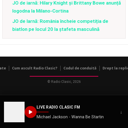
JO de iarnă: Hilary Knight și Brittany Bowe anunță
logodna la Milano-Cortina
JO de Iarnă: România încheie competiția de
biatlon pe locul 20 la ștafeta masculină
tate
Cum ascult Radio Clasic?
Codul de conduită
Drept la repli
© Radio Clasic, 2026
LIVE RADIO CLASIC FM
↓
Michael Jackson - Wanna Be Startin