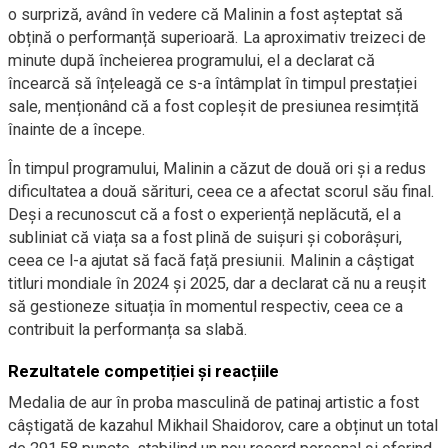
o surpriză, având în vedere că Malinin a fost așteptat să
obțină o performanță superioară. La aproximativ treizeci de
minute după încheierea programului, el a declarat că
încearcă să înțeleagă ce s-a întâmplat în timpul prestației
sale, menționând că a fost copleșit de presiunea resimțită
înainte de a începe.
În timpul programului, Malinin a căzut de două ori și a redus
dificultatea a două sărituri, ceea ce a afectat scorul său final.
Deși a recunoscut că a fost o experiență neplăcută, el a
subliniat că viața sa a fost plină de suişuri şi coborâşuri,
ceea ce l-a ajutat să facă față presiunii. Malinin a câștigat
titluri mondiale în 2024 și 2025, dar a declarat că nu a reușit
să gestioneze situația în momentul respectiv, ceea ce a
contribuit la performanța sa slabă.
Rezultatele competiției și reacțiile
Medalia de aur în proba masculină de patinaj artistic a fost
câștigată de kazahul Mikhail Shaidorov, care a obținut un total