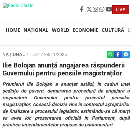
LIVE
HOME
NAȚIONAL
WORLD
ECONOMIE
CULTURĂ
L
NAȚIONAL
15:31 / 28/11/2025
WHATSAPP
FACEBO
TEL
Ilie Bolojan anunță angajarea răspunderii
Guvernului pentru pensiile magistraților
Premierul Ilie Bolojan a anunțat astăzi, în cadrul unei
ședințe de guvern, demararea procedurii de angajare a
răspunderii Guvernului pentru proiectul pensiilor
magistraților. Această decizie vine în contextul așteptărilor
de finalizare a procesului legislativ, estimându-se că marți
va avea loc prezentarea oficială în Parlament, după
primirea amendamentelor propuse de parlamentari.