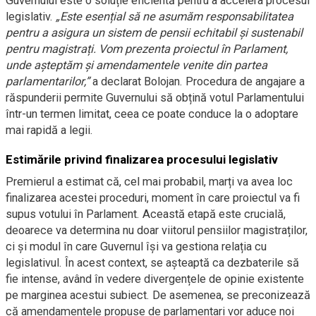
Guvernului este o soluție eficientă pentru a accelera procesul
legislativ.
„Este esențial să ne asumăm responsabilitatea
pentru a asigura un sistem de pensii echitabil și sustenabil
pentru magistrați. Vom prezenta proiectul în Parlament,
unde așteptăm și amendamentele venite din partea
parlamentarilor,”
a declarat Bolojan. Procedura de angajare a
răspunderii permite Guvernului să obțină votul Parlamentului
într-un termen limitat, ceea ce poate conduce la o adoptare
mai rapidă a legii.
Estimările privind finalizarea procesului legislativ
Premierul a estimat că, cel mai probabil, marți va avea loc
finalizarea acestei proceduri, moment în care proiectul va fi
supus votului în Parlament. Această etapă este crucială,
deoarece va determina nu doar viitorul pensiilor magistraților,
ci și modul în care Guvernul își va gestiona relația cu
legislativul. În acest context, se așteaptă ca dezbaterile să
fie intense, având în vedere divergențele de opinie existente
pe marginea acestui subiect. De asemenea, se preconizează
că amendamentele propuse de parlamentari vor aduce noi