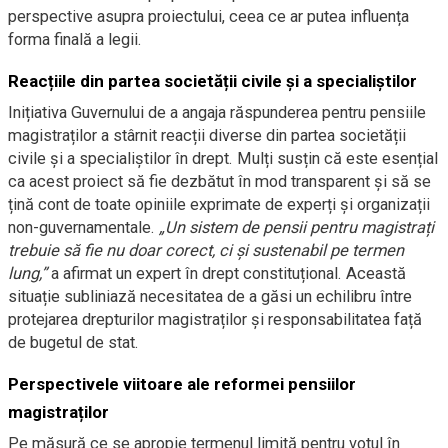
perspective asupra proiectului, ceea ce ar putea influența
forma finală a legii.
Reacțiile din partea societății civile și a specialiștilor
Inițiativa Guvernului de a angaja răspunderea pentru pensiile
magistraților a stârnit reacții diverse din partea societății
civile și a specialiștilor în drept. Mulți susțin că este esențial
ca acest proiect să fie dezbătut în mod transparent și să se
țină cont de toate opiniile exprimate de experți și organizații
non-guvernamentale.
„Un sistem de pensii pentru magistrați
trebuie să fie nu doar corect, ci și sustenabil pe termen
lung,”
a afirmat un expert în drept constituțional. Această
situație subliniază necesitatea de a găsi un echilibru între
protejarea drepturilor magistraților și responsabilitatea față
de bugetul de stat.
Perspectivele viitoare ale reformei pensiilor
magistraților
Pe măsură ce se apropie termenul limită pentru votul în