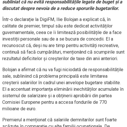
subliniat că nu evită responsabilitățile legate de buget și a
discutat despre nevoia de a reduce sporurile bugetarilor.
Într-o declarație la DigiFM, Ilie Bolojan a explicat că, în
calitate de premier, timpul său este dedicat activităților
guvernamentale, ceea ce îi limitează posibilitățile de a face
investiții personale sau de a se bucura de concedii. El a
recunoscut că, deși nu are timp pentru activități recreative,
continuă să facă cumpărături, menționând că scumpirile sunt
rezultatul deficitelor și creșterilor de taxe din anii anteriori.
Bolojan a afirmat că nu va fugi niciodată de responsabilitățile
sale, subliniind că problema principală este limitarea
creșterii salariilor în cadrul unei anvelope bugetare stabilite.
El a accentuat importanța eliminării inechităților acumulate în
sistemul de salarizare și a obținerii aprobării din partea
Comisiei Europene pentru a accesa fondurile de 770
milioane de euro.
Premierul a menționat că salariile demnitarilor sunt foarte
scăzute în comparație cu alte familii ocupaționale. De