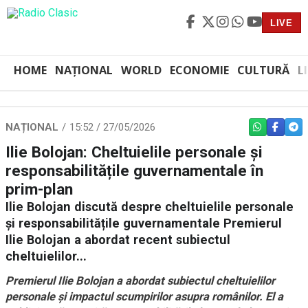
LIVE
HOME
NAȚIONAL
WORLD
ECONOMIE
CULTURĂ
L
NAȚIONAL
15:52 / 27/05/2026
WHATSAPP
FACEBO
TEL
Ilie Bolojan: Cheltuielile personale și
responsabilitățile guvernamentale în
prim-plan
Ilie Bolojan discută despre cheltuielile personale
și responsabilitățile guvernamentale Premierul
Ilie Bolojan a abordat recent subiectul
cheltuielilor...
Premierul Ilie Bolojan a abordat subiectul cheltuielilor
personale și impactul scumpirilor asupra românilor. El a