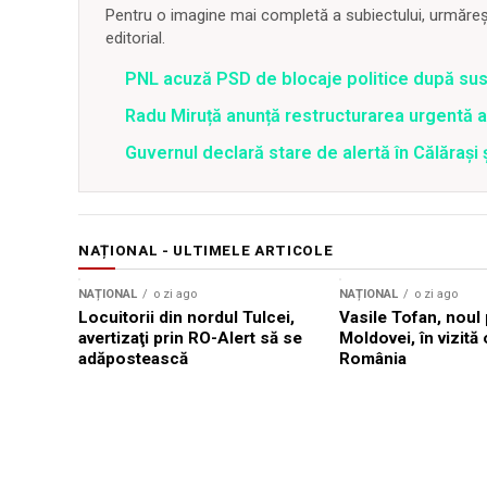
Pentru o imagine mai completă a subiectului, urmărește
editorial.
PNL acuză PSD de blocaje politice după su
Radu Miruță anunță restructurarea urgentă
Guvernul declară stare de alertă în Călăraș
NAȚIONAL - ULTIMELE ARTICOLE
NAȚIONAL
o zi ago
NAȚIONAL
o zi ago
Locuitorii din nordul Tulcei,
Vasile Tofan, noul 
avertizaţi prin RO-Alert să se
Moldovei, în vizită 
adăpostească
România