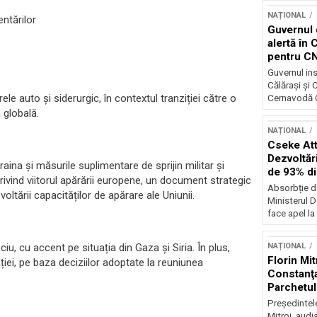
NAȚIONAL
entărilor
Guvernul 
alertă în 
pentru C
Guvernul ins
Călărași și
ele auto și siderurgic, în contextul tranziției către o
Cernavodă G
 globală.
NAȚIONAL
Cseke Atti
Dezvoltări
craina și măsurile suplimentare de sprijin militar și
de 93% d
rivind viitorul apărării europene, un document strategic
Absorbție d
ltării capacităților de apărare ale Uniunii.
Ministerul D
face apel la 
NAȚIONAL
ciu, cu accent pe situația din Gaza și Siria. În plus,
Florin Mit
ției, pe baza deciziilor adoptate la reuniunea
Constanţa
Parchetul
Preşedintel
Mitroi, audi