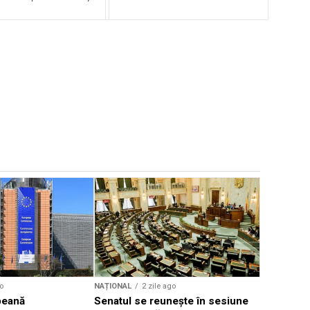
NAȚIONAL
Diana Buz
curte nu s
proiect le
o
NAȚIONAL
2 zile ago
peană
Senatul se reunește în sesiune