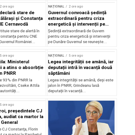
2 ore ago
NAȚIONAL
2 ore ago
declară stare de
Guvernul convoacă ședință
Călărași și Constanța
extraordinară pentru criza
NE Cernavodă
energetică și intervenții pe
Dunăre
tituie stare de alertă în
Ședință extraordinară de Guvern
 Constanța pentru CNE
pentru criza energetică și intervenții
uvernul României...
pe Dunăre Guvernul se reunește...
5 ore ago
NAȚIONAL
5 ore ago
la: Ministerul
Legea integrității se amână, iar
i a atins o absorbție
deputații intră în vacanță două
in PNRR
săptămâni
e 93% din PNRR la
Legea integrității se amână, deși este
ezvoltării, Cseke Attila
jalon în PNRR; Grindeanu lasă
autorități...
deputații în vacanță...
5 ore ago
roi, preşedintele CJ
, audiat ca martor la
 General
e CJ Constanţa, Florin
at ca martor la Parchetul