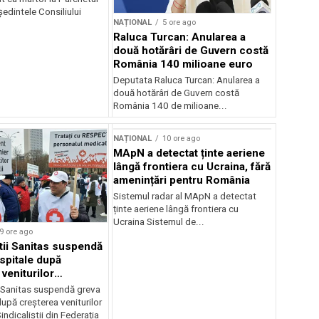
edintele Consiliului
NAȚIONAL
5 ore ago
Raluca Turcan: Anularea a
două hotărâri de Guvern costă
România 140 milioane euro
Deputata Raluca Turcan: Anularea a
două hotărâri de Guvern costă
România 140 de milioane...
NAȚIONAL
10 ore ago
MApN a detectat ținte aeriene
lângă frontiera cu Ucraina, fără
amenințări pentru România
Sistemul radar al MApN a detectat
ținte aeriene lângă frontiera cu
Ucraina Sistemul de...
9 ore ago
știi Sanitas suspendă
 spitale după
veniturilor
r
i Sanitas suspendă greva
după creșterea veniturilor
indicaliștii din Federația