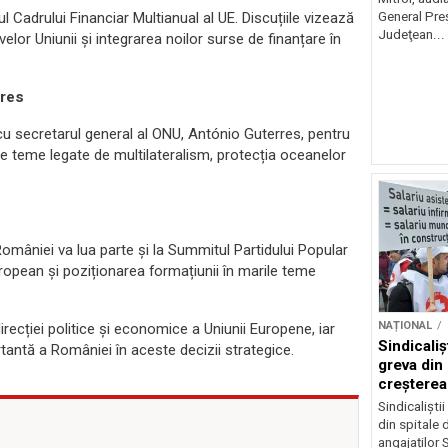
General Preş
 Cadrului Financiar Multianual al UE. Discuțiile vizează
Judeţean...
elor Uniunii și integrarea noilor surse de finanțare în
rres
u cu secretarul general al ONU, António Guterres, pentru
pe teme legate de multilateralism, protecția oceanelor
 României va lua parte și la Summitul Partidului Popular
opean și poziționarea formațiunii în marile teme
NAȚIONAL
direcției politice și economice a Uniunii Europene, iar
Sindicali
rtantă a României în aceste decizii strategice.
greva din
creșterea 
angajațilo
Sindicaliști
din spitale 
angajaților S