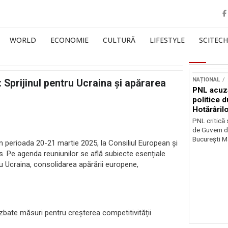
WORLD
ECONOMIE
CULTURĂ
LIFESTYLE
SCITECH
NAȚIONAL
n: Sprijinul pentru Ucraina și apărarea
PNL acuz
politice 
Hotărâril
PNL critică
de Guvern d
București Ma
 în perioada 20-21 martie 2025, la Consiliul European și
s. Pe agenda reuniunilor se află subiecte esențiale
tru Ucraina, consolidarea apărării europene,
dezbate măsuri pentru creșterea competitivității