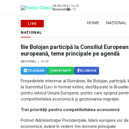
08.08.2026 | 16:20
Bucuresti
--°C
HOME
NAȚIONAL
NAȚIONAL
Ilie Bolojan participă la Consiliul Europea
europeană, teme principale pe agendă
NAȚIONAL
06:58
TELEGRAM
WHATSAPP
FACEBOOK
Președintele interimar al României, Ilie Bolojan, participă,
la Summitul Euro în format extins, desfășurate la Bruxelle
pentru viitorul Uniunii Europene, printre care sprijinul pen
competitivitatea economică și gestionarea migrației.
Trei priorități pentru competitivitatea economică
Potrivit Administrației Prezidențiale, liderii europeni vor 
economice, având în vedere trei domenii principale: