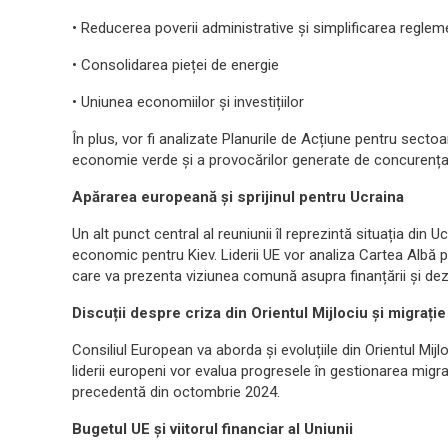
• Reducerea poverii administrative și simplificarea reglem
• Consolidarea pieței de energie
• Uniunea economiilor și investițiilor
În plus, vor fi analizate Planurile de Acțiune pentru sectoar
economie verde și a provocărilor generate de concurența
Apărarea europeană și sprijinul pentru Ucraina
Un alt punct central al reuniunii îl reprezintă situația din U
economic pentru Kiev. Liderii UE vor analiza Cartea Albă p
care va prezenta viziunea comună asupra finanțării și dezvo
Discuții despre criza din Orientul Mijlociu și migrație
Consiliul European va aborda și evoluțiile din Orientul Mijlo
liderii europeni vor evalua progresele în gestionarea migra
precedentă din octombrie 2024.
Bugetul UE și viitorul financiar al Uniunii