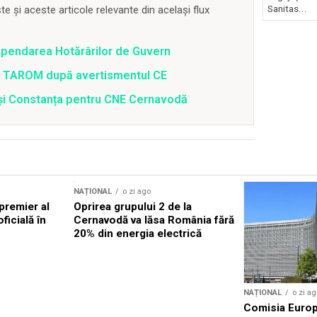
 și aceste articole relevante din același flux
Sanitas...
spendarea Hotărârilor de Guvern
 a TAROM după avertismentul CE
i și Constanța pentru CNE Cernavodă
NAȚIONAL
o zi ago
premier al
Oprirea grupului 2 de la
oficială în
Cernavodă va lăsa România fără
20% din energia electrică
NAȚIONAL
o zi ag
Comisia Euro