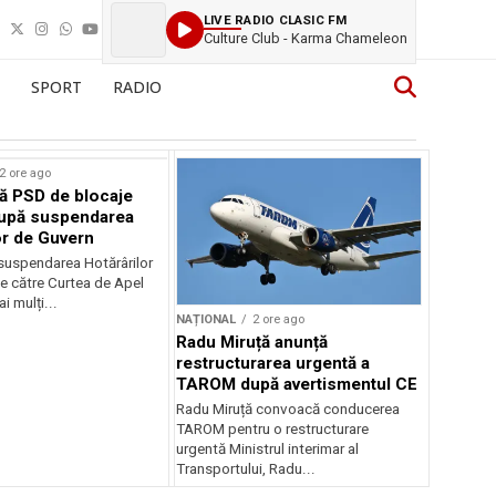
LIVE RADIO CLASIC FM
Culture Club - Karma Chameleon
SPORT
RADIO
2 ore ago
ă PSD de blocaje
după suspendarea
or de Guvern
 suspendarea Hotărârilor
e către Curtea de Apel
i mulți...
NAȚIONAL
2 ore ago
Radu Miruță anunță
restructurarea urgentă a
TAROM după avertismentul CE
Radu Miruță convoacă conducerea
TAROM pentru o restructurare
urgentă Ministrul interimar al
Transportului, Radu...