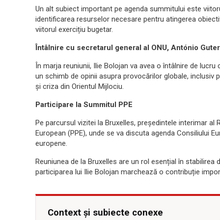
Un alt subiect important pe agenda summitului este viitorul
identificarea resurselor necesare pentru atingerea obiectiv
viitorul exercițiu bugetar.
Întâlnire cu secretarul general al ONU, António Gute
În marja reuniunii, Ilie Bolojan va avea o întâlnire de lucr
un schimb de opinii asupra provocărilor globale, inclusiv 
și criza din Orientul Mijlociu.
Participare la Summitul PPE
Pe parcursul vizitei la Bruxelles, președintele interimar al
European (PPE), unde se va discuta agenda Consiliului Eur
europene.
Reuniunea de la Bruxelles are un rol esențial în stabilirea 
participarea lui Ilie Bolojan marchează o contribuție impo
Context și subiecte conexe