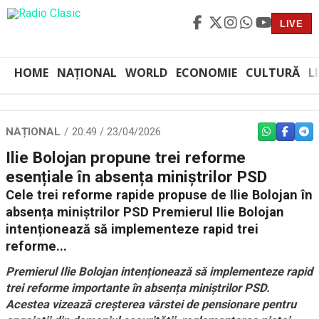
LIVE
HOME
NAȚIONAL
WORLD
ECONOMIE
CULTURĂ
L
NAȚIONAL
20:49 / 23/04/2026
WHATSAPP
FACEBO
TEL
Ilie Bolojan propune trei reforme
esențiale în absența miniștrilor PSD
Cele trei reforme rapide propuse de Ilie Bolojan în
absența miniștrilor PSD Premierul Ilie Bolojan
intenționează să implementeze rapid trei
reforme...
Premierul Ilie Bolojan intenționează să implementeze rapid
trei reforme importante în absența miniștrilor PSD.
Acestea vizează creșterea vârstei de pensionare pentru