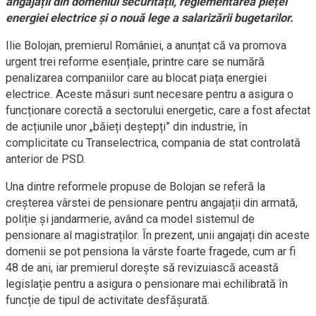
angajații din domeniul securității, reglementarea pieței
energiei electrice și o nouă lege a salarizării bugetarilor.
Ilie Bolojan, premierul României, a anunțat că va promova
urgent trei reforme esențiale, printre care se numără
penalizarea companiilor care au blocat piața energiei
electrice. Aceste măsuri sunt necesare pentru a asigura o
funcționare corectă a sectorului energetic, care a fost afectat
de acțiunile unor „băieți deștepți” din industrie, în
complicitate cu Transelectrica, compania de stat controlată
anterior de PSD.
Una dintre reformele propuse de Bolojan se referă la
creșterea vârstei de pensionare pentru angajații din armată,
poliție și jandarmerie, având ca model sistemul de
pensionare al magistraților. În prezent, unii angajați din aceste
domenii se pot pensiona la vârste foarte fragede, cum ar fi
48 de ani, iar premierul dorește să revizuiască această
legislație pentru a asigura o pensionare mai echilibrată în
funcție de tipul de activitate desfășurată.