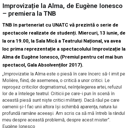
Improvizație la Alma, de Eugène Ionesco
– premiera la TNB
TNB
în parteneriat cu UNATC vă prezintă o serie de
spectacole realizate de studenți. Miercuri, 13 iunie, de
la ora 19.00, la Sala Mică a Teatrului Național, va avea
loc prima reprezentație a spectacolului Improvizație la
Alma de Eugène Ionesco, (Premiul pentru cel mai bun
spectacol, Gala Absolvenților 2017).
„Improvizatie la Alma este o piesă în care încerc să-l imit pe
Molière, fiind, de asemenea, o critică a unor critici. Le
reproșez criticilor dogmatismul, neînţelegerea artei, refuzul
lor de a întelege teatrul. Criticii pe care-i pun în scenă în
această piesă sunt niște critici militanți. Dacă răul pe care
oamenii și-l fac unii altora își schimbă aparența, natura lui
profundă ramâne aceeași. Am scris ca să mă întreb la rândul
meu despre această problemă, despre acest mister”.
Eugène Ionesco