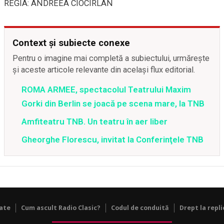
REGIA: ANDREEA CIOCÎRLAN
Context și subiecte conexe
Pentru o imagine mai completă a subiectului, urmărește
și aceste articole relevante din același flux editorial.
ROMA ARMEE, spectacolul Teatrului Maxim
Gorki din Berlin se joacă pe scena mare, la TNB
Amfiteatru TNB. Un teatru în aer liber
Gheorghe Florescu, invitat la Conferinţele TNB
tate
Cum ascult Radio Clasic?
Codul de conduită
Drept la repli