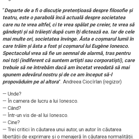
“
Departe de a fi o discuție pretențioasă despre filosofie și
teatru, este o parabolă încă actuală despre societatea
care nu te vrea altfel, ci te vrea spălat pe creier, te vrea să
gândești și să trăiești după cum îți dictează ea. Iar de cele
mai multe ori, societatea învinge. Ăsta e coșmarul lumii în
care trăim și ăsta a fost și coșmarul lui Eugène Ionesco.
Spectacolul vrea să fie un semnal de alarmă, tras pentru
noi toți (indiferent că suntem artiști sau corporatiști), care
trebuie să ne întrebăm dacă am încetat vreodată să mai
spunem adevărul nostru și de ce am început să-l
propovăduim pe al altora
”. Andreea Ciocîrlan (regizor)
— Unde?
— În camera de lucru a lui Ionesco.
— Când?
— Într-un vis de-al lui Ionesco.
— Cine?
— Trei critici în căutarea unui autor, un autor în căutarea
libertății de exprimare și o menajeră în căutarea normalității.