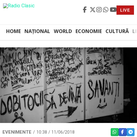
LIVE
HOME
NAȚIONAL
WORLD
ECONOMIE
CULTURĂ
L
EVENIMENTE
10:38 / 11/06/2018
WHATSAPP
FACEBO
TEL