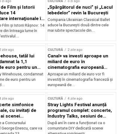
o zi ago
CULTURĂ
o zi ago
 de Film şi Istorii
„Spărgătorul de nuci” și „Lacul
duce 14
lebedelor” revin la București
re internaţionale în
Compania Ukrainian Classical Ballet
aduce la București două dintre cele
e Film şi Istorii Râşnov: 14
mai iubite spectacole din...
 din întreaga lume în
estivalul...
2 zile ago
CULTURĂ
2 zile ago
ehouse, tatăl lui
Canal+ va investi aproape un
amnat la 1,1
miliard de euro în
de euro pentru un
cinematografia europeană
rdut
până în 2032
my Winehouse, condamnat
Aproape un miliard de euro vor fi
ane de euro pentru un
investiți în cinematografia franceză și
d...
europeană de...
4 zile ago
CULTURĂ
4 zile ago
certe simfonice
Stray Lights Festival anunță
le, cu invitați de
programul complet: concerte,
 ai scenei
Industry Talks, sesiuni de
onale și ansambluri
audiție și noi opțiuni de
e a Concursului
După ani în care a funcționat ca o
le românești de
participare pentru public
l George Enescu, care va
comunitate DIY dedicată scenei
, în programul
perioada 23...
alternative românești,...