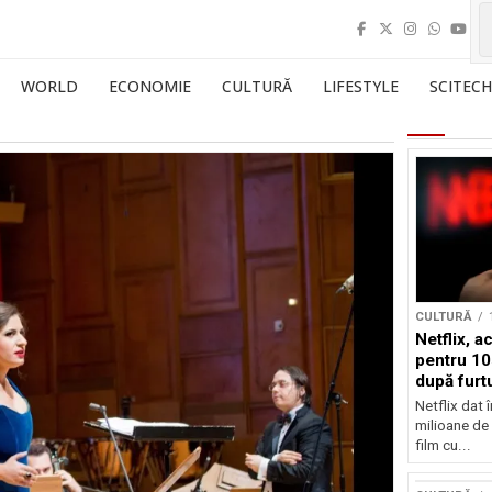
WORLD
ECONOMIE
CULTURĂ
LIFESTYLE
SCITECH
CULTURĂ
Netflix, a
pentru 10
după furtu
Nicolas 
Netflix dat 
milioane de 
film cu...