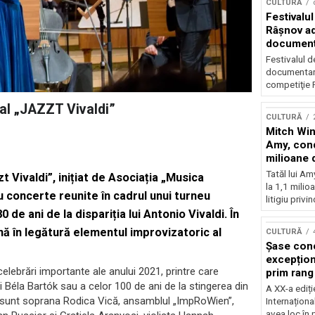
CULTURĂ
Festivalul
Râşnov a
documenta
premieră
Festivalul d
documentare
competiţie F
nal „JAZZT Vivaldi”
CULTURĂ
Mitch Win
Amy, cond
milioane 
litigiu pie
Tatăl lui A
zt Vivaldi”, inițiat de Asociația „Musica
la 1,1 milio
u concerte reunite în cadrul unui turneu
litigiu privin
 de ani de la dispariția lui Antonio Vivaldi. ​În
nă în legătură elementul improvizatoric al
CULTURĂ
Șase con
excepționa
elebrări importante ale anului 2021, printre care
prim rang
i Béla Bartók sau a celor 100 de ani de la stingerea din
internați
A XX-a ediți
orchestra
lui sunt soprana Rodica Vică, ansamblul „ImpRoWien”,
Internaționa
prestigiu
avea loc în 