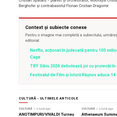
Cristian Spătaru – pianist și orchestrator, violoniștii Cris
Berghofer și contrabasistul Florian Cristian Dragomir.
Context și subiecte conexe
Pentru o imagine mai completă a subiectului, urmărește
editorial.
Netflix, acționat în judecată pentru 105 milio
Cage
TIFF Sibiu 2026 debutează joi cu proiecții în 
Festivalul de Film şi Istorii Râşnov aduce 1
CULTURĂ - ULTIMELE ARTICOLE
CULTURĂ
o lună ago
CULTURĂ
o lună ago
ANOTIMPURI/VIVALDI Turneu
Athenaeum Summer