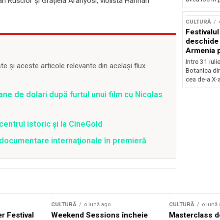
tian Ruscior și Grațiela Aranyosi, violista Hannah
Concursu
CULTURĂ
Festivalu
deschide 
Armenia pr
patrimoniu
Intre 31 iul
 și aceste articole relevante din același flux
august, l
Botanica di
Bucuresti
cea de-a X-a
ane de dolari după furtul unui film cu Nicolas
centrul istoric și la CineGold
4 documentare internaţionale în premieră
CULTURĂ
o lună ago
CULTURĂ
o lună
 Festival
Weekend Sessions încheie
Masterclass de