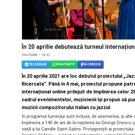
În 20 aprilie debutează turneul internațio
CULTURĂ
08:45
TELEGRAM
WHATSAPP
FACEBOOK
În 20 aprilie 2021 are loc debutul proiectului „Jaz
Ricercata”. Până în 4 mai, proiectul propune patr
internațional online prilejuit de împlinirea celor 280
cadrul evenimentelor, muzicienii își propun să pu
muzicii compozitorului italian cu jazzul.
În programul turneului sunt incluse, de asemenea, și alte c
împlinirea a 140 de ani de la nașterea lui George Enescu ș
viață a lui Camille Saint-Saëns. Protagoniști ai proiectu