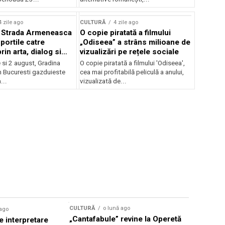
lui Enescu 2026
4 zile ago
CULTURĂ
4 zile ago
l Strada Armeneasca
O copie piratată a filmului
portile catre
„Odiseea” a strâns milioane de
in arta, dialog si
vizualizări pe rețele sociale
, intre 31 iulie si 2
ie si 2 august, Gradina
O copie piratată a filmului 'Odiseea',
a Gradina Botanica din
n Bucuresti gazduieste
cea mai profitabilă peliculă a anului,
...
vizualizată de...
CULTURĂ
o lună ago
 ago
CULTURĂ
„Cantafabule” revine la Operetă
 interpretare
Athenaeu