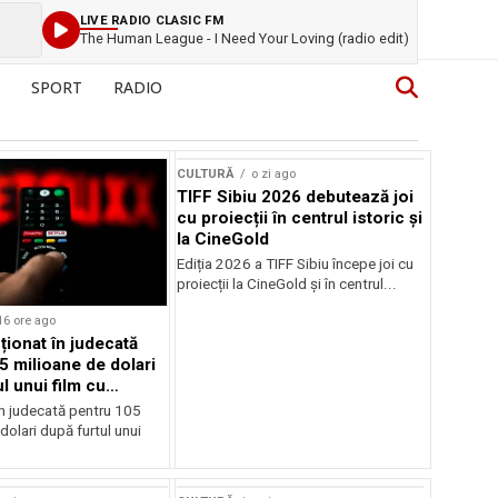
LIVE RADIO CLASIC FM
The Human League - I Need Your Loving (radio edit)
SPORT
RADIO
CULTURĂ
o zi ago
TIFF Sibiu 2026 debutează joi
cu proiecții în centrul istoric și
la CineGold
Ediția 2026 a TIFF Sibiu începe joi cu
proiecții la CineGold și în centrul...
16 ore ago
cționat în judecată
5 milioane de dolari
l unui film cu
Cage
în judecată pentru 105
dolari după furtul unui