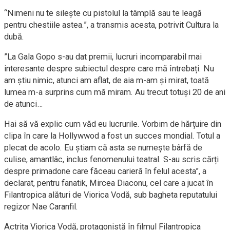
“Nimeni nu te silește cu pistolul la tâmplă sau te leagă
pentru chestiile astea.”, a transmis acesta, potrivit Cultura la
dubă.
”La Gala Gopo s-au dat premii, lucruri incomparabil mai
interesante despre subiectul despre care mă întrebați. Nu
am știu nimic, atunci am aflat, de aia m-am și mirat, toată
lumea m-a surprins cum mă miram. Au trecut totuși 20 de ani
de atunci…
Hai să vă explic cum văd eu lucrurile. Vorbim de hărțuire din
clipa în care la Hollywwod a fost un succes mondial. Totul a
plecat de acolo. Eu știam că asta se numește bârfă de
culise, amantlâc, inclus fenomenului teatral. S-au scris cărți
despre primadone care făceau carieră în felul acesta”, a
declarat, pentru fanatik, Mircea Diaconu, cel care a jucat în
Filantropica alături de Viorica Vodă, sub bagheta reputatului
regizor Nae Caranfil.
Actrița Viorica Vodă, protagonistă în filmul Filantropica