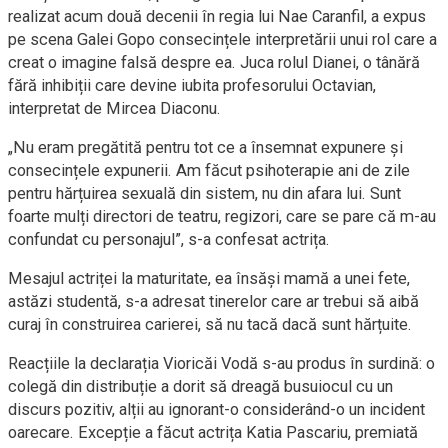
realizat acum două decenii în regia lui Nae Caranfil, a expus
pe scena Galei Gopo consecințele interpretării unui rol care a
creat o imagine falsă despre ea. Juca rolul Dianei, o tânără
fără inhibiții care devine iubita profesorului Octavian,
interpretat de Mircea Diaconu.
„Nu eram pregătită pentru tot ce a însemnat expunere și
consecințele expunerii. Am făcut psihoterapie ani de zile
pentru hărțuirea sexuală din sistem, nu din afara lui. Sunt
foarte mulți directori de teatru, regizori, care se pare că m-au
confundat cu personajul”, s-a confesat actrița.
Mesajul actriței la maturitate, ea însăși mamă a unei fete,
astăzi studentă, s-a adresat tinerelor care ar trebui să aibă
curaj în construirea carierei, să nu tacă dacă sunt hărțuite.
Reacțiile la declarația Vioricăi Vodă s-au produs în surdină: o
colegă din distribuție a dorit să dreagă busuiocul cu un
discurs pozitiv, alții au ignorant-o considerând-o un incident
oarecare. Excepție a făcut actrița Katia Pascariu, premiată