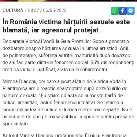
CULTURĂ
08:27 / 06/05/2022
WHATSAPP
FACEBO
TEL
În România victima hărțuirii sexuale este
blamată, iar agresorul protejat
Declarația Vioricăi Vodă la Gala Premiilor Gopo a generat o
dezbatere despre hărțuirea sexuală în lumea artistică. Anii
de psihoterapie, suferința actriței mărturisită după douăzeci
de ani fac parte dintr-un fenomen social. 55% din respondenți
cred că violul e justificat, arată un Eurobarometru.
Mircea Diaconu, cel care a jucat alături de Viorica Vodă în
Filantropica are o reacție neașteptată după dezvăluirile de
hărțuire sexuală: ”Eu știam că asta se numește bârfă de
culise, amantlâc, inclus fenomenului teatral. Se întâmplă
lucruri din astea de culise și lumea merge mai departe. Nu e
un subiect de pus pe masa publică, a spus el pentru presa de
specialitate.
Actorul Mircea Diaconu, protagonistul filmului Filantropica,