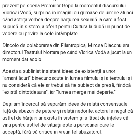
prezent pe scena Premiilor Gopo la momentul discursului
Vioricăi Vodă, surprins în imagini cu grimase de uimire atunci
când actrița vorbea despre hărțuirea sexuală la care a fost
supusă în sistem, a oferit pentru Cultura la dubă un punct de
vedere cu privire la cele întâmplate.
Dincolo de colaborarea din Filantropica, Mircea Diaconu era
directorul Teatrului Nottara pe când Viorica Vodă a jucat la un
moment dat acolo.
Acesta a subliniat insistent ideea de existență a unor
“amantlâcuri” binecunoscute în lumea filmului și a teatrului și
nu consideră că ele ar trebui să fie subiect de presă, fiindcă
“există dintotdeauna”, iar “lumea merge mai departe.”
Deși am încercat să separăm ideea de relații consensuale
față de abuzuri de putere și relații nedorite, actorul a negat că
astfel de hărțuiri ar exista în sistem și a lăsat de înțeles că
vina pentru astfel de situații este a persoanei care le
acceptă, fără să critice în vreun fel abuzatorul.