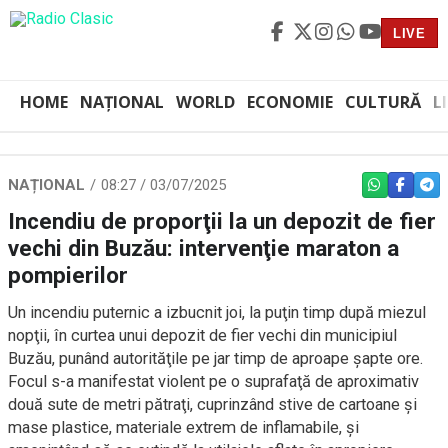
LIVE
HOME
NAȚIONAL
WORLD
ECONOMIE
CULTURĂ
L
NAȚIONAL
08:27 / 03/07/2025
WHATSAPP
FACEBO
TEL
Incendiu de proporţii la un depozit de fier
vechi din Buzău: intervenţie maraton a
pompierilor
Un incendiu puternic a izbucnit joi, la puţin timp după miezul
nopţii, în curtea unui depozit de fier vechi din municipiul
Buzău, punând autorităţile pe jar timp de aproape şapte ore.
Focul s-a manifestat violent pe o suprafaţă de aproximativ
două sute de metri pătraţi, cuprinzând stive de cartoane şi
mase plastice, materiale extrem de inflamabile, şi