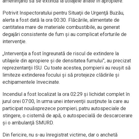
ameninţând să se extindă la utilajele aflate în apropiere.
Potrivit Inspectoratului pentru Situaţii de Urgenţă Buzău,
alerta a fost dată la ora 00:30. Flăcările, alimentate de
cantitatea mare de materiale combustibile, au generat
degajări consistente de fum şi au complicat eforturile de
intervenţie.
„Intervenţia a fost îngreunată de riscul de extindere la
utilajele din apropiere şi de densitatea fumului”, au precizat
reprezentanţii ISU. Cu toate acestea, pompierii au reuşit să
limiteze extinderea focului şi să protejeze clădirile şi
echipamentele învecinate.
Incendiul a fost localizat la ora 02:29 şi lichidat complet în
jurul orei 07:00, în urma unei intervenţii susţinute la care au
participat nouăsprezece pompieri, patru autospeciale de
stingere, o cisternă de apă, o autospecială de descarcerare
şi o ambulanţă SMURD.
Din fericire, nu s-au înregistrat victime, dar o anchetă