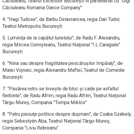
Căciuleanu, Teatrul Excelsior Bucureşti în parteneriat cu "Gigi
Căciuleanu Romania Dance Company"
4. "Hagi Tudose", de Barbu Delavrancea, regia Dan Tudor,
Teatrul Metropolis Bucureşti
5. Luminiţa de la capătul tunelului", de Radu F. Alexandru,
regia Mircea Cornişteanu, Teatrul Naţional "I.L.Caragiale"
Bucureşti
6. "Nina sau despre fragilitatea pescăruşilor împăiaţi", de
Matei Vişniec, regia Alexandru Maftei, Teatrul de Comedie
Bucureşti
7. "Pasărea retro se loveşte de bloc şi cade pe asfaltul
fierbinte", de Radu Afrim, regia Radu Afrim, Teatrul Naţional
Târgu-Mureş, Compania "Tompa Miklós"
8. "Patru piesuţe politice despre duşmani", de Csaba Székely,
regia Sebestyén Aba, Teatrul Naţional Târgu-Mureş,
Compania "Liviu Rebreanu"