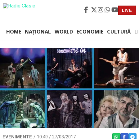
LIVE
HOME
NAȚIONAL
WORLD
ECONOMIE
CULTURĂ
L
EVENIMENTE
10:49 / 27/03/2017
WHATSAPP
FACEBO
TEL