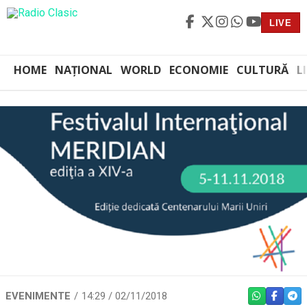
LIVE
HOME
NAȚIONAL
WORLD
ECONOMIE
CULTURĂ
L
EVENIMENTE
14:29 / 02/11/2018
WHATSAPP
FACEBO
TEL