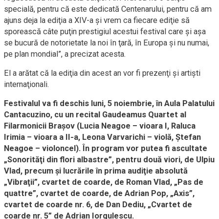
specială, pentru că este dedicată Centenarului, pentru că am
ajuns deja la ediţia a XIV-a şi vrem ca fiecare ediţie să
sporească câte puţin prestigiul acestui festival care şi aşa
se bucură de notorietate la noi în ţară, în Europa şi nu numai,
pe plan mondial”, a precizat acesta.
El a arătat că la ediţia din acest an vor fi prezenţi şi artişti
internaţionali.
Festivalul va fi deschis luni, 5 noiembrie, în Aula Palatului
Cantacuzino, cu un recital Gaudeamus Quartet al
Filarmonicii Braşov (Lucia Neagoe – vioara I, Raluca
Irimia – vioara a II-a, Leona Varvarichi – violă, Ştefan
Neagoe – violoncel). În program vor putea fi ascultate
„Sonorităţi din flori albastre”, pentru două viori, de Ulpiu
Vlad, precum şi lucrările în prima audiţie absolută
„Vibraţii”, cvartet de coarde, de Roman Vlad, „Pas de
quattre”, cvartet de coarde, de Adrian Pop, „Axis”,
cvartet de coarde nr. 6, de Dan Dediu, „Cvartet de
coarde nr. 5” de Adrian Iorgulescu.