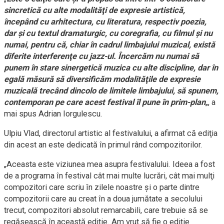
sincretică cu alte modalităţi de expresie artistică,
începând cu arhitectura, cu literatura, respectiv poezia,
dar şi cu textul dramaturgic, cu coregrafia, cu filmul şi nu
numai, pentru că, chiar în cadrul limbajului muzical, există
diferite interferenţe cu jazz-ul. Încercăm nu numai să
punem în stare sinergetică muzica cu alte discipline, dar în
egală măsură să diversificăm modalităţile de expresie
muzicală trecând dincolo de limitele limbajului, să spunem,
contemporan pe care acest festival îl pune în prim-plan
„, a
mai spus Adrian Iorgulescu.
Ulpiu Vlad, directorul artistic al festivalului, a afirmat că ediţia
din acest an este dedicată în primul rând compozitorilor.
„Aceasta este viziunea mea asupra festivalului. Ideea a fost
de a programa în festival cât mai multe lucrări, cât mai mulţi
compozitori care scriu în zilele noastre şi o parte dintre
compozitorii care au creat în a doua jumătate a secolului
trecut, compozitori absolut remarcabili, care trebuie să se
regăsească în această ediţie. Am vrut să fie o ediţie