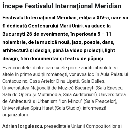
Începe Festivalul Internaţional Meridian
Festivalul Internaţional Meridian, ediţia a XIV-a, care va
fi dedicată Centenarului Marii Uniri, va aduce la
Bucureşti 26 de evenimente, în perioada 5 – 11
noiembrie, de la muzică nouă, jazz, poezie, dans,
arhitectură şi design, până la video proiecţii, light
design, film documentar şi teatru de păpuşi.
Evenimentele, dintre care unele prime audiţii absolute şi
altele în prime audiţii româneşti, vor avea loc în Aula Palatului
Cantacuzino, Casa Artelor Dinu Lipatti, Sala Dalles,
Universitatea Naţională de Muzică Bucureşti (Sala Enescu,
Sala de Operă şi Multimedia, Sala Auditorium), Universitatea
de Arhitectură şi Urbanism ”Ion Mincu” (Sala Frescelor),
Universitatea Spiru Haret (Sala Studio), informează
organizatorii.
Adrian Iorgulescu
, preşedintele Uniunii Compozitorilor şi