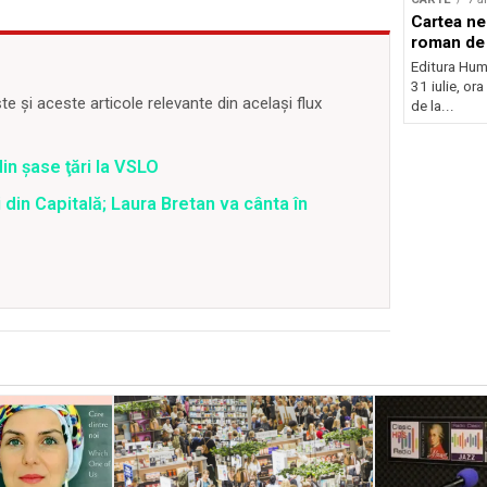
Cartea nei
roman de 
Editura Huma
31 iulie, or
 și aceste articole relevante din același flux
de la...
din şase ţări la VSLO
 din Capitală; Laura Bretan va cânta în