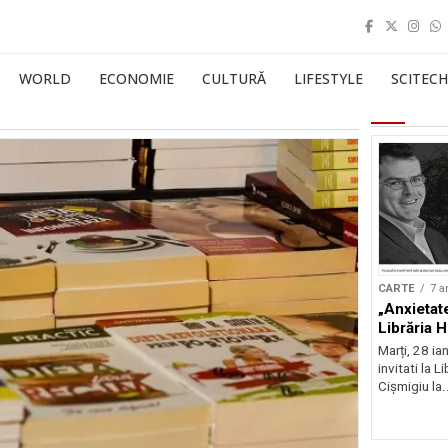
WORLD
ECONOMIE
CULTURĂ
LIFESTYLE
SCITECH
CARTE
7 a
„Anxietat
Librăria 
Marți, 28 ia
invitati la 
Cișmigiu la.