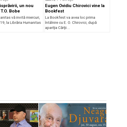
sprăvirii, un nou
Eugen Ovidiu Chirovici vine la
T.O. Bobe
Bookfest
nitas vă invită miercuri,
La Bookfest va avea loc prima
a 19, la Librăria Humanitas
întâlnire cu E. O. Chirovici, după
apariţia Cărţii...
CARTE
8 a
fEstivalul
Libris