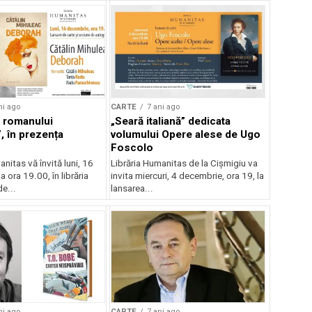
ni ago
CARTE
7 ani ago
 romanului
„Seară italiană” dedicata
, în prezența
volumului Opere alese de Ugo
Foscolo
nitas vă învită luni, 16
Librăria Humanitas de la Cișmigiu va
a ora 19.00, în librăria
invita miercuri, 4 decembrie, ora 19, la
e...
lansarea...
ni ago
CARTE
7 ani ago