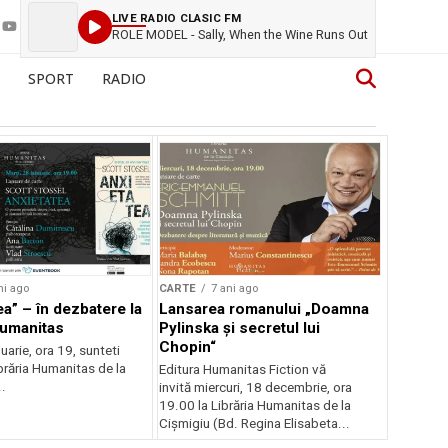
LIVE RADIO CLASIC FM
ROLE MODEL - Sally, When the Wine Runs Out
SPORT
RADIO
ni ago
CARTE
7 ani ago
ea” – în dezbatere la
Lansarea romanului „Doamna
Humanitas
Pylinska și secretul lui
Chopin“
nuarie, ora 19, sunteti
Librăria Humanitas de la
Editura Humanitas Fiction vă
..
invită miercuri, 18 decembrie, ora
19.00 la Librăria Humanitas de la
Cișmigiu (Bd. Regina Elisabeta...