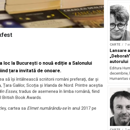
kfest
CARTE
7 a
Lansare a
„Deborah”
autorului
a loc la București o nouă ediție a Salonului
Editura Huma
iind țara invitată de onoare.
decembrie, l
Humanitas d
a să își întâlnească scriitorii români preferați, dar și
a, Țara Galilor, Scoția și Irlanda de Nord. Printre aceștia
din Essex
, tradus de asemenea în limba română, fiind
ul British Book Awards.
ley, cartea sa
Elmet numărându-se
în anul 2017 pe
CARTE
7 a