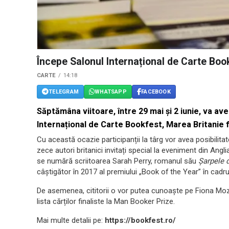
Începe Salonul Internațional de Carte Boo
CARTE
14:18
TELEGRAM
WHATSAPP
FACEBOOK
Săptămâna viitoare, între 29 mai și 2 iunie, va ave
Internațional de Carte Bookfest, Marea Britanie f
Cu această ocazie participanții la târg vor avea posibilitate
zece autori britanici invitați special la eveniment din Angli
se numără scriitoarea Sarah Perry, romanul său
Șarpele 
câștigător în 2017 al premiului „Book of the Year” în cadr
De asemenea, cititorii o vor putea cunoaște pe Fiona Moz
lista cărților finaliste la Man Booker Prize.
Mai multe detalii pe:
https://bookfest.ro/