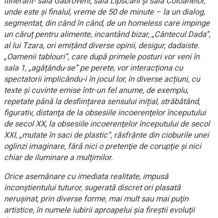
itinerant- sala Gabroveni, sala Lipscani și sala Coloanelor,
unde este și finalul, vreme de 50 de minute – la un dialog,
segmentat, din când în când, de un homeless care impinge
un căruț pentru alimente, incantând bizar, „Cântecul Dada”,
al lui Tzara, ori emițând diverse opinii, desigur, dadaiste.
„Oamenii tablouri”, care după primele posturi vor veni în
sala 1, „agățându-se” pe perete, vor interacționa cu
spectatorii implicându-i în jocul lor, în diverse acțiuni, cu
texte și cuvinte emise într-un fel anume, de exemplu,
repetate până la desființarea sensului inițial, străbătând,
figurativ, distanţa de la obsesiile incoerenţelor începutului
de secol XX, la obsesiile incoerenţelor începutului de secol
XXI, „mutate în saci de plastic”, răsfrậnte din cioburile unei
oglinzi imaginare, fără nici o pretenţie de corupţie şi nici
chiar de iluminare a mulţimilor.
Orice asemănare cu imediata realitate, impusă
inconştientului tuturor, sugerată discret ori plasată
neruşinat, prin diverse forme, mai mult sau mai puţin
artistice, în numele iubirii aproapelui şi
a
fireştii
evoluţii