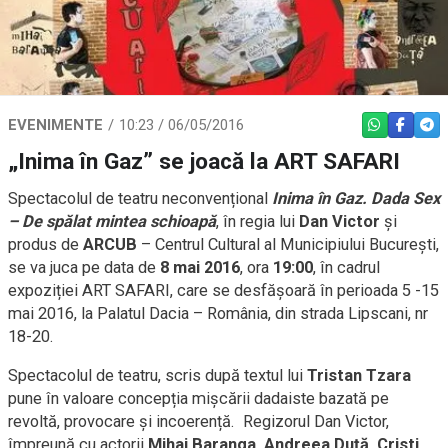
EVENIMENTE
10:23 / 06/05/2016
WHATSAPP
FACEBO
TEL
Spectacolul de teatru neconvențional
Inima în Gaz. Dada Sex
– De spălat mintea schioapă
, în regia lui
Dan Victor
și
produs de
ARCUB
– Centrul Cultural al Municipiului București,
se va juca pe data de
8 mai 2016
, ora
19:00
, în cadrul
expoziției ART SAFARI, care se desfășoară în perioada 5 -15
mai 2016, la Palatul Dacia – România, din strada Lipscani, nr
18-20.
Spectacolul de teatru, scris după textul lui
Tristan Tzara
pune în valoare concepția mișcării dadaiste bazată pe
revoltă, provocare și incoerență. Regizorul Dan Victor,
împreună cu actorii
Mihai Baranga, Andreea Duţă, Cristi