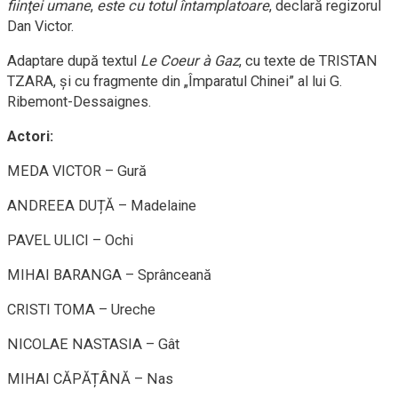
fiinţei
umane
,
este
cu
totul
întamplatoare
, declară regizorul
Dan Victor.
Adaptare după textul
Le Coeur à Gaz
, cu texte de TRISTAN
TZARA, şi cu fragmente din „Împaratul Chinei” al lui G.
Ribemont-Dessaignes.
Actori:
MEDA VICTOR – Gură
ANDREEA DUȚĂ – Madelaine
PAVEL ULICI – Ochi
MIHAI BARANGA – Sprânceană
CRISTI TOMA – Ureche
NICOLAE NASTASIA – Gât
MIHAI CĂPĂȚÂNĂ – Nas