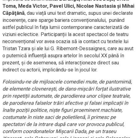
Toma, Meda Victor, Pavel Ulici, Nicolae Nastasia și Mihai
Căpăţână
, dau viață unui text dramatic, supus unei declarate
incoerențe, care sparge bariera convenționalului, punând
astfel publicul în fața lumii contemporane caracterizată de
viziuni eclectice. Participanții la acest spectacol de teatru
neconvențional vor avea ocazia să ia contact cu textele lui
Tristan Tzara și ale lui G. Ribemont-Dessaignes, care au avut
o puternică influență asupra artelor în secolul XX până în
prezent, și de asemenea, să interacționeze direct sau
indirect cu actorii, implicându-se în jocul lor.
Folosindu-ne de mijloacele comediei mute, de pantomimă,
de elemente clovnerești, de dans-mișcări forțat ilustrative
prin repetiții automate, de parodierea unor clișee teatrale,
de parodierea falselor trăiri afective și falsei implicații în
înalte poziții politice, niște figuri proeminent machiate,
costumate în niste saci de polietilenă, îi primesc pe
spectatori de la intrare după care vor provoca publicul,
conform coordonatelor Mişcarii Dada, pe un traseu