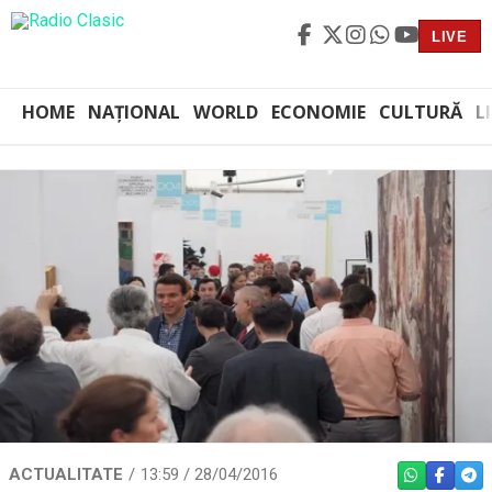
LIVE
HOME
NAȚIONAL
WORLD
ECONOMIE
CULTURĂ
L
ACTUALITATE
13:59 / 28/04/2016
WHATSAPP
FACEBO
TEL