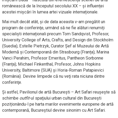
românească de la începutul secolului XX – și influenței
acestei mișcări în lumea artei vizuale internaționale.
Mai mult decât atât, şi de data aceasta v-am pregătit un
program de conferinţe, urmând să ne fie alături renumiți
specialiști internaționali precum Tom Sandqvist, Profesor,
University College of Arts, Crafts, and Design din Stockholm
(Suedia); Estelle Pietrzyk, Curator Șef al Muzeului de Artă
Modernă și Contemporană din Strasbourg (Franța); Marina
Vanci Perahim, Profesor Emeritus, Pantheon Sorbonne
(Franța); Michael Finkenthal, Profesor, Johns Hopkins
University, Baltimore (SUA) și Horia-Roman Patapievici
(România). Devine limpede că nu veţi rata niciuna dintre
conferinţe.
Şi astfel, Pavilionul de artă București – Art Safari reușește să
schimbe
outfit
-ul spaţiului urban cultural din Bucureşti
poziționându-l pe harta marilor evenimente europene de artă
contemporană, Bucureştiul devine sinonim cu Art Safari.