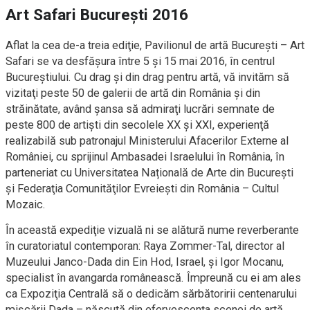
Art Safari București 2016
Aflat la cea de-a treia ediţie, Pavilionul de artă București – Art
Safari se va desfășura între 5 și 15 mai 2016, în centrul
Bucureștiului. Cu drag şi din drag pentru artă, vă invităm să
vizitaţi peste 50 de galerii de artă din România și din
străinătate, având şansa să admiraţi lucrări semnate de
peste 800 de artiști din secolele XX și XXI, experienţă
realizabilă sub patronajul Ministerului Afacerilor Externe al
României, cu sprijinul Ambasadei Israelului în România, în
parteneriat cu Universitatea Națională de Arte din București
și Federaţia Comunităţilor Evreieşti din România – Cultul
Mozaic.
În această expediţie vizuală ni se alătură nume reverberante
în curatoriatul contemporan: Raya Zommer-Tal, director al
Muzeului Janco-Dada din Ein Hod, Israel, și Igor Mocanu,
specialist în avangarda românească. Împreună cu ei am ales
ca Expoziţia Centrală să o dedicăm sărbătoririi centenarului
mișcării Dada – născută din efervescența scenei de artă