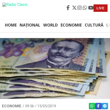
LIVE
HOME
NAȚIONAL
WORLD
ECONOMIE
CULTURĂ
L
ECONOMIE
09:56 / 15/05/2019
WHATSAPP
FACEBO
TEL