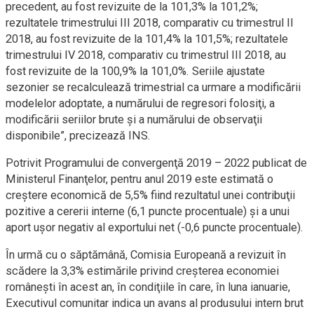
precedent, au fost revizuite de la 101,3% la 101,2%;
rezultatele trimestrului III 2018, comparativ cu trimestrul II
2018, au fost revizuite de la 101,4% la 101,5%; rezultatele
trimestrului IV 2018, comparativ cu trimestrul III 2018, au
fost revizuite de la 100,9% la 101,0%. Seriile ajustate
sezonier se recalculează trimestrial ca urmare a modificării
modelelor adoptate, a numărului de regresori folosiţi, a
modificării seriilor brute şi a numărului de observaţii
disponibile”, precizează INS.
Potrivit Programului de convergenţă 2019 – 2022 publicat de
Ministerul Finanţelor, pentru anul 2019 este estimată o
creştere economică de 5,5% fiind rezultatul unei contribuţii
pozitive a cererii interne (6,1 puncte procentuale) şi a unui
aport uşor negativ al exportului net (-0,6 puncte procentuale).
În urmă cu o săptămână, Comisia Europeană a revizuit în
scădere la 3,3% estimările privind creşterea economiei
româneşti în acest an, în condiţiile în care, în luna ianuarie,
Executivul comunitar indica un avans al produsului intern brut