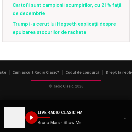
Cartofii sunt campionii scumpirilor, cu 21% faţă
de decembrie
Trump i-a cerut lui Hegseth explicații despre
epuizarea stocurilor de rachete
tate
Cum ascult Radio Clasic?
Codul de conduită
Drept la repli
© Radio Clasic, 2026
LIVE RADIO CLASIC FM
↓
Bruno Mars - Show Me