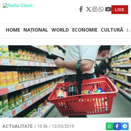
LIVE
HOME
NAȚIONAL
WORLD
ECONOMIE
CULTURĂ
L
ACTUALITATE
10:56 / 12/03/2019
WHATSAPP
FACEBO
TEL