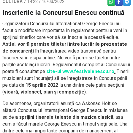
CULTURĂ
14:22 / 16/03/2022
WHATSAPP
FACEBO
TEL
Inscrierile la Concursul Enescu continuă
Organizatorii Concursului Internațional George Enescu au
făcut o modificare importantă în regulament pentru a veni în
sprijinul tinerilor care vor să se înscrie la această ediție.
Astfel,
vor fi permise tăieturi între lucrările prezentate
de concurenți
în înregistrarea video transmisă pentru
înscrierea în etapa online
.
Nu vor fi permise tăieturi între
părțile aceleiași lucrări. Regulamentul complet al Concursului
poate fi consultat pe
site-ul www.festivalenescu.ro
.
Tinerii
muzicieni sunt încurajați să se înregistreze în Concurs până
pe data de
15 aprilie 2022
la una dintre cele patru secțiuni
(
vioară, violoncel, pian și compoziție
).
De asemenea, organizatorii anunță că Askonas Holt se
alătură Concursului Internațional George Enescu în misiunea
sa de
a sprijini tinerele talente din muzica clasică
, așa
cum a făcut marele George Enescu în timpul vieții sale. Una
dintre cele mai importante companii de management al