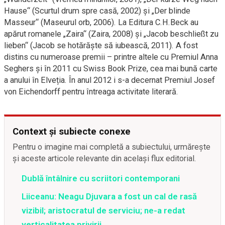
Hause“ (Scurtul drum spre casă, 2002) și „Der blinde
Masseur“ (Maseurul orb, 2006). La Editura C.H.Beck au
apărut romanele „Zaira“ (Zaira, 2008) și „Jacob beschließt zu
lieben“ (Jacob se hotărăște să iubească, 2011). A fost
distins cu numeroase premii – printre altele cu Premiul Anna
Seghers și în 2011 cu Swiss Book Prize, cea mai bună carte
a anului în Elveția. În anul 2012 i s-a decernat Premiul Josef
von Eichendorff pentru întreaga activitate literară.
Context și subiecte conexe
Pentru o imagine mai completă a subiectului, urmărește
și aceste articole relevante din același flux editorial.
Dublă întâlnire cu scriitori contemporani
Liiceanu: Neagu Djuvara a fost un cal de rasă
vizibil; aristocratul de serviciu; ne-a redat
verticalitatea privirii