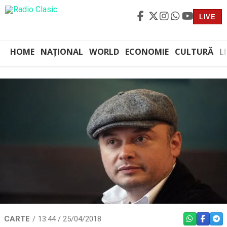
LIVE
HOME
NAȚIONAL
WORLD
ECONOMIE
CULTURĂ
L
CARTE
13:44 / 25/04/2018
WHATSAPP
FACEBO
TEL