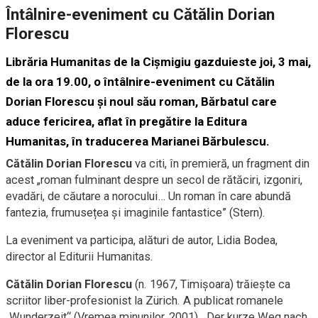
Întâlnire-eveniment cu Cătălin Dorian
Florescu
Librăria Humanitas de la Cișmigiu gazduieste joi, 3 mai,
de la ora 19.00, o întâlnire-eveniment cu Cătălin
Dorian Florescu și noul său roman, Bărbatul care
aduce fericirea, aflat în pregătire la Editura
Humanitas, în traducerea Marianei Bărbulescu.
Cătălin Dorian Florescu
va citi, în premieră, un fragment din
acest „roman fulminant despre un secol de rătăciri, izgoniri,
evadări, de căutare a norocului… Un roman în care abundă
fantezia, frumusețea și imaginile fantastice” (Stern).
La eveniment va participa, alături de autor, Lidia Bodea,
director al Editurii Humanitas.
Cătălin Dorian Florescu
(n. 1967, Timișoara) trăiește ca
scriitor liber-profesionist la Zürich. A publicat romanele
„Wunderzeit“ (Vremea minunilor, 2001), „Der kurze Weg nach