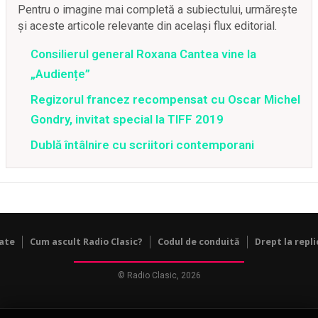
Pentru o imagine mai completă a subiectului, urmărește
și aceste articole relevante din același flux editorial.
Consilierul general Roxana Cantea vine la
„Audiențe”
Regizorul francez recompensat cu Oscar Michel
Gondry, invitat special la TIFF 2019
Dublă întâlnire cu scriitori contemporani
tate
Cum ascult Radio Clasic?
Codul de conduită
Drept la repli
© Radio Clasic, 2026