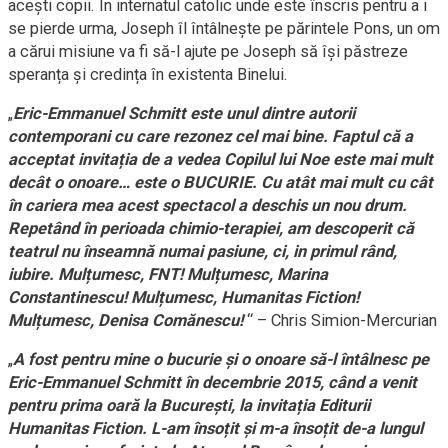
acești copii. În internatul catolic unde este înscris pentru a i
se pierde urma, Joseph îl întâlnește pe părintele Pons, un om
a cărui misiune va fi să-l ajute pe Joseph să își păstreze
speranța și credința în existenta Binelui.
„
Eric-Emmanuel Schmitt este unul dintre autorii
contemporani cu care rezonez cel mai bine. Faptul că a
acceptat invitația de a vedea Copilul lui Noe este mai mult
decât o onoare… este o BUCURIE. Cu atât mai mult cu cât
în cariera mea acest spectacol a deschis un nou drum.
Repetând în perioada chimio-terapiei, am descoperit că
teatrul nu înseamnă numai pasiune, ci, in primul rând,
iubire. Mulțumesc, FNT! Mulțumesc, Marina
Constantinescu! Mulțumesc, Humanitas Fiction!
Mulțumesc, Denisa Comănescu!
“ – Chris Simion-Mercurian
„
A fost pentru mine o bucurie și o onoare să-l întâlnesc pe
Eric-Emmanuel Schmitt în decembrie 2015, când a venit
pentru prima oară la București, la invitația Editurii
Humanitas Fiction. L-am însoțit și m-a însoțit de-a lungul