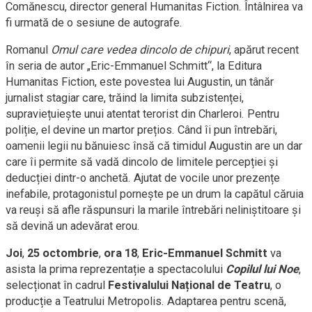
Comănescu, director general Humanitas Fiction. Întâlnirea va
fi urmată de o sesiune de autografe.
Romanul
Omul care vedea dincolo de chipuri
, apărut recent
în seria de autor „Eric-Emmanuel Schmitt“, la Editura
Humanitas Fiction, este povestea lui Augustin, un tânăr
jurnalist stagiar care, trăind la limita subzistenței,
supraviețuiește unui atentat terorist din Charleroi. Pentru
poliție, el devine un martor prețios. Când îi pun întrebări,
oamenii legii nu bănuiesc însă că timidul Augustin are un dar
care îi permite să vadă dincolo de limitele percepției și
deducției dintr-o anchetă. Ajutat de vocile unor prezențe
inefabile, protagonistul pornește pe un drum la capătul căruia
va reuși să afle răspunsuri la marile întrebări neliniștitoare și
să devină un adevărat erou.
Joi
,
25 octombrie
,
ora 18
,
Eric-Emmanuel Schmitt
va
asista la prima reprezentație a spectacolului
Copilul lui Noe
,
selecționat în cadrul
Festivalului Național de Teatru
, o
producție a Teatrului Metropolis. Adaptarea pentru scenă,