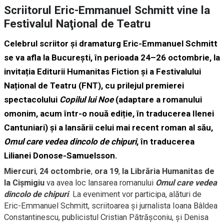
Scriitorul Eric-Emmanuel Schmitt vine la
Festivalul Naţional de Teatru
Celebrul scriitor și dramaturg Eric-Emmanuel Schmitt
se va afla la București, în perioada 24–26 octombrie, la
invitația Editurii Humanitas Fiction și a Festivalului
Național de Teatru (FNT), cu prilejul premierei
spectacolului
Copilul lui Noe
(adaptare a romanului
omonim, acum într-o nouă ediție, în traducerea Ilenei
Cantuniari) și a lansării celui mai recent roman al său,
Omul care vedea dincolo de chipuri
, în traducerea
Lilianei Donose-Samuelsson.
Miercuri
,
24 octombrie
,
ora 19
,
la Librăria Humanitas de
la Cișmigiu
va avea loc lansarea romanului
Omul care vedea
dincolo de chipuri
. La eveniment vor participa, alături de
Eric-Emmanuel Schmitt, scriitoarea și jurnalista Ioana Bâldea
Constantinescu, publicistul Cristian Pătrășconiu, și Denisa