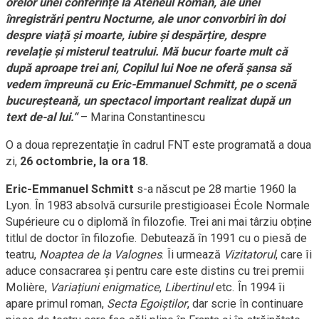
orelor unei conferințe la Ateneul Român, ale unei
înregistrări pentru Nocturne, ale unor convorbiri în doi
despre viață și moarte, iubire și despărțire, despre
revelație și misterul teatrului. Mă bucur foarte mult că
după aproape trei ani, Copilul lui Noe ne oferă șansa să
vedem împreună cu Eric-Emmanuel Schmitt, pe o scenă
bucureșteană, un spectacol important realizat după un
text de-al lui.“
– Marina Constantinescu
O a doua reprezentație în cadrul FNT este programată a doua
zi,
26 octombrie, la ora 18.
Eric-Emmanuel Schmitt
s-a născut pe 28 martie 1960 la
Lyon. În 1983 absolvă cursurile prestigioasei École Normale
Supérieure cu o diplomă în filozofie. Trei ani mai târziu obține
titlul de doctor în filozofie. Debutează în 1991 cu o piesă de
teatru,
Noaptea de la Valognes
. Îi urmează
Vizitatorul
, care îi
aduce consacrarea și pentru care este distins cu trei premii
Molière,
Variațiuni enigmatice
,
Libertinul
etc. În 1994 îi
apare primul roman,
Secta Egoiștilor
, dar scrie în continuare