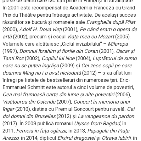
piese de teatru care fac săli pline în Franța și în străinătate.
În 2001 este recompensat de Academia Franceză cu Grand
Prix du Théâtre pentru întreaga activitate. De același succes
răsunător se bucură și romanele sale
Evanghelia după Pilat
(2000),
Adolf H. Două vieți
(2001),
Pe când eram o operă de
artă
(2002), precum și eseul
Viața mea cu Mozart
(2005).
Volumele care alcătuiesc „Ciclul invizibilului“ –
Milarepa
(1997),
Domnul Ibrahim și florile din Coran
(2001),
Oscar și
Tanti Roz
(2002),
Copilul lui Noe
(2004),
Luptătorul de sumo
care nu se putea îngrășa
(2009) și
Cei zece copii pe care
doamna Ming nu i-a avut niciodată
(2012) – s-au aflat luni
întregi pe listele de bestselleruri din numeroase țari. Eric-
Emmanuel Schmitt este autorul a cinci volume de povestiri,
Cea mai frumoasă carte din lume și alte povestiri
(2006),
Visătoarea din Ostende
(2007),
Concert în memoria unui
înger
(2010), distins cu Premiul Goncourt pentru nuvelă,
Cei
doi domni din Bruxelles
(2012) și
La vengeance du pardon
(2017). În 2008 publică romanul
Ulysse from Bagdad
, în
2011,
Femeia în fața oglinzii
, în 2013,
Papagalii din Piața
Arezzo
, în 2014, dipticul
Elixirul dragostei
și
Otrava iubirii
, în