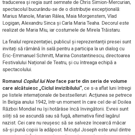
traducerea și regia sunt semnate de Chris Simion-Mercurian,
spectacolul bucurându-se de o distribuție excepțională:
Marius Manole, Marian Râlea, Maia Morgenstern, Vlad
Logigan, Alexandru Sinca și Carla Maria Teaha. Decorul este
realizat de Maria Miu, iar costumele de Mirela Trăistaru.
La finalul reprezentației, publicul și reprezentanții presei sunt
invitați să rămână în sală pentru a participa la un dialog cu
Eric-Emmanuel Schmitt, Marina Constantinescu, directoarea
Festivalului Național de Teatru, și cu întreaga echipă a
spectacolului.
Romanul
Copilul lui Noe
face parte din seria de volume
care alcătuiesc „Ciclul invizibilului“
, ce s-a aflat luni întregi
pe listele internaționale de bestselleruri. Acțiunea se petrece
în Belgia anului 1942, într-un moment în care cel de-al Doilea
Război Mondial nu își hotărâse încă învingătorii. Evreii sunt
siliți să se ascundă sau să fugă, alternativa fiind lagărul
nazist. Cei care nu reușesc să se salveze încearcă măcar
să-și pună copiii la adăpost. Micuțul Joseph este unul dintre