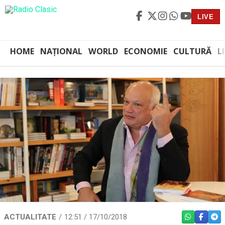
LIVE
HOME
NAȚIONAL
WORLD
ECONOMIE
CULTURĂ
L
ACTUALITATE
12:51 / 17/10/2018
WHATSAPP
FACEBO
TEL