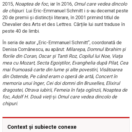
2015,
Noaptea de foc
, iar în 2016,
Omul care vedea dincolo
de chipuri
. Lui Eric-Emmanuel Schmitt i s-au decernat peste
20 de premii și distincții literare, în 2001 primind titlul de
Chevalier des Arts et des Lettres. Cărțile lui sunt traduse în
peste 40 de limbi.
În seria de autor „Eric-Emmanuel Schmitt“, coordonată de
Denisa Comănescu, au apărut:
Milarepa
,
Domnul Ibrahim și
florile din Coran
,
Oscar și Tanti Roz
,
Copilul lui Noe
,
Viața
mea cu Mozart
,
Secta Egoiștilor
,
Evanghelia după Pilat
,
Cea
mai frumoasă carte din lume și alte povestiri
,
Visătoarea
din Ostende
,
Pe când eram o operă de artă
,
Concert în
memoria unui înger
,
Cei doi domni din Bruxelles
,
Elixirul
dragostei
,
Otrava iubirii
,
Femeia în fața oglinzii
,
Noaptea de
foc
,
Adolf H. Două vieți
și
Omul care vedea dincolo de
chipuri
.
Context și subiecte conexe