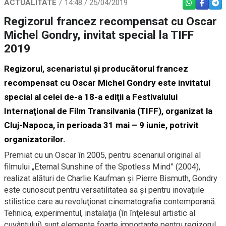
ACTUALITATE
14:48 / 25/04/2019
WHATSAPP
FACEBO
TEL
Regizorul francez recompensat cu Oscar
Michel Gondry, invitat special la TIFF
2019
Regizorul, scenaristul şi producătorul francez
recompensat cu Oscar Michel Gondry este invitatul
special al celei de-a 18-a ediţii a Festivalului
Internaţional de Film Transilvania (TIFF), organizat la
Cluj-Napoca, în perioada 31 mai – 9 iunie, potrivit
organizatorilor.
Premiat cu un Oscar în 2005, pentru scenariul original al
filmului „Eternal Sunshine of the Spotless Mind” (2004),
realizat alături de Charlie Kaufman şi Pierre Bismuth, Gondry
este cunoscut pentru versatilitatea sa şi pentru inovaţiile
stilistice care au revoluţionat cinematografia contemporană.
Tehnica, experimentul, instalaţia (în înţelesul artistic al
cuvântului) sunt elemente foarte importante pentru regizorul