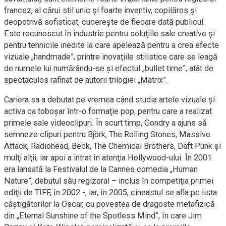
francez, al cărui stil unic şi foarte inventiv, copilăros şi
deopotrivă sofisticat, cucereşte de fiecare dată publicul.
Este recunoscut în industrie pentru soluţiile sale creative şi
pentru tehnicile inedite la care apelează pentru a crea efecte
vizuale „handmade”, printre inovaţiile stilistice care se leagă
de numele lui numărându-se şi efectul „bullet time”, atât de
spectaculos rafinat de autorii trilogiei „Matrix”.
Cariera sa a debutat pe vremea când studia artele vizuale şi
activa ca toboşar într-o formaţie pop, pentru care a realizat
primele sale videoclipuri. În scurt timp, Gondry a ajuns să
semneze clipuri pentru Björk, The Rolling Stones, Massive
Attack, Radiohead, Beck, The Chemical Brothers, Daft Punk şi
mulţi alţii, iar apoi a intrat în atenţia Hollywood-ului. În 2001
era lansată la Festivalul de la Cannes comedia „Human
Nature”, debutul său regizoral – inclus în competiţia primei
ediţii de TIFF, în 2002 -, iar, în 2005, cineastul se afla pe lista
câştigătorilor la Oscar, cu povestea de dragoste metafizică
din „Eternal Sunshine of the Spotless Mind”, în care Jim