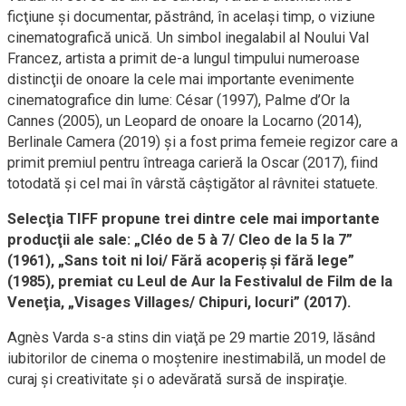
ficţiune şi documentar, păstrând, în acelaşi timp, o viziune
cinematografică unică. Un simbol inegalabil al Noului Val
Francez, artista a primit de-a lungul timpului numeroase
distincţii de onoare la cele mai importante evenimente
cinematografice din lume: César (1997), Palme d’Or la
Cannes (2005), un Leopard de onoare la Locarno (2014),
Berlinale Camera (2019) şi a fost prima femeie regizor care a
primit premiul pentru întreaga carieră la Oscar (2017), fiind
totodată şi cel mai în vârstă câştigător al râvnitei statuete.
Selecţia TIFF propune trei dintre cele mai importante
producţii ale sale: „Cléo de 5 à 7/ Cleo de la 5 la 7”
(1961), „Sans toit ni loi/ Fără acoperiş şi fără lege”
(1985), premiat cu Leul de Aur la Festivalul de Film de la
Veneţia, „Visages Villages/ Chipuri, locuri” (2017).
Agnès Varda s-a stins din viaţă pe 29 martie 2019, lăsând
iubitorilor de cinema o moştenire inestimabilă, un model de
curaj şi creativitate şi o adevărată sursă de inspiraţie.