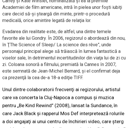
Carrey şi Kate Winslet, nominalizată şi ea la premiile
Academiei de film americane, intră în pielea unor foşti iubiţi
care decid să-şi şteargă din minte, printr-o procedură
medicală, orice amintire legată de relaţia lor.
Evadarea din realitate este, de altfel, una dintre temele
favorite ale lui Gondry. În 2006, regizorul o abordează din nou,
în ŢThe Science of Sleep/ La science des rêve”, unde
personajul principal alege să trăiască în lumea fantastică a
viselor sale, în detrimentul incertitudinilor din viaţa lui de zi cu
zi. Coloana sonoră a filmului, premiată la Cannes în 2007,
este semnată de Jean-Michel Bernard, şi el confirmat deja
ca prezenţă la cea de-a 18-a ediţie TIFF.
Unul dintre colaboratorii frecvenţi ai regizorului, artistul
care va concerta la Cluj-Napoca a compus şi muzica
pentru „Be Kind Rewind” (2008), lansat la Sundance, în
care Jack Black şi rapperul Mos Def interpretează rolurile
a doi angajaţi ai unui centru de închirieri video, care şterg