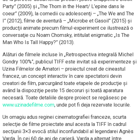
Party” (2005) şi „The Thorn in the Heart/ L’epine dans le
coeur” (2009), la comedii cu adolescenţi – „The We and The
I” (2012), filme de aventură – „Microbe et Gasoil” (2015) şi
producţii animate precum filmul-experiment ce ilustrează o
conversaţie cu Noam Chomsky, intitulat enigmatic „Is The
Man Who Is Tall Happy?” (2013).
Alături de filmele incluse în „Retrospectiva integrală Michel
Gondry 100%”, publicul TIFF este invitat să experimenteze şi
Uzina Filmelor de Amatori – proiectul creat de cineastul
francez, un concept interactiv în care spectatorii devin
creatori de film, parcurgând toate etapele de producţie şi
având la dispoziţie peste 15 decoruri şi toată aparatura
necesară. Toate detaliile despre proiect se regăsesc pe
www.uzinadefilme.com
, unde pot fi deja rezervate locurile.
Un omagiu adus reginei cinematografiei franceze, scurta
selecţie de filme proiectate anul acesta la TIFF în cadrul
secţiunii 3×3 evocă stilul inconfundabil al legendarei Agnès
Varda. În cei 60 de ani de carieră, Varda a alternat între