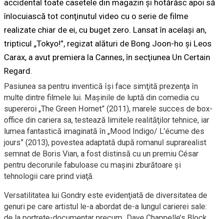
accidental toate casetele din magazin şi hotărăsc apoi să
înlocuiască tot conţinutul video cu o serie de filme
realizate chiar de ei, cu buget zero. Lansat în acelaşi an,
tripticul „Tokyo!”, regizat alături de Bong Joon-ho şi Leos
Carax, a avut premiera la Cannes, în secţiunea Un Certain
Regard.
Pasiunea sa pentru inventică îşi face simţită prezenţa în
multe dintre filmele lui. Maşinile de luptă din comedia cu
supereroi „The Green Hornet” (2011), marele succes de box-
office din cariera sa, testează limitele realităţilor tehnice, iar
lumea fantastică imaginată în „Mood Indigo/ L’écume des
jours” (2013), povestea adaptată după romanul suprarealist
semnat de Boris Vian, a fost distinsă cu un premiu César
pentru decorurile fabuloase cu maşini zburătoare şi
tehnologii care prind viaţă.
Versatilitatea lui Gondry este evidenţiată de diversitatea de
genuri pe care artistul le-a abordat de-a lungul carierei sale:
de la portrete-documentar precum „Dave Chappelle’s Block