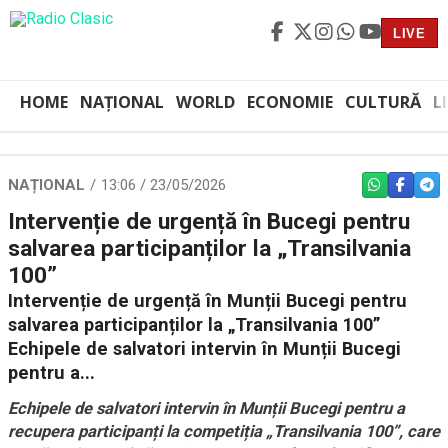
LIVE
HOME
NAȚIONAL
WORLD
ECONOMIE
CULTURĂ
L
NAȚIONAL
13:06 / 23/05/2026
WHATSAPP
FACEBO
TEL
Intervenție de urgență în Bucegi pentru
salvarea participanților la „Transilvania
100”
Intervenție de urgență în Munții Bucegi pentru
salvarea participanților la „Transilvania 100”
Echipele de salvatori intervin în Munții Bucegi
pentru a...
Echipele de salvatori intervin în Munții Bucegi pentru a
recupera participanți la competiția „Transilvania 100”, care