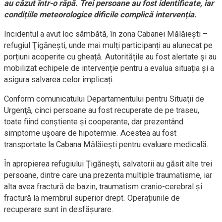
au căzut într-o râpă. Trei persoane au fost identificate, iar
condițiile meteorologice dificile complică intervenția.
Incidentul a avut loc sâmbătă, în zona Cabanei Mălăieşti –
refugiul Ţigăneşti, unde mai mulți participanți au alunecat pe
porțiuni acoperite cu gheață. Autoritățile au fost alertate și au
mobilizat echipele de intervenție pentru a evalua situația și a
asigura salvarea celor implicați.
Conform comunicatului Departamentului pentru Situaţii de
Urgenţă, cinci persoane au fost recuperate de pe traseu,
toate fiind conștiente și cooperante, dar prezentând
simptome ușoare de hipotermie. Acestea au fost
transportate la Cabana Mălăieşti pentru evaluare medicală.
În apropierea refugiului Ţigăneşti, salvatorii au găsit alte trei
persoane, dintre care una prezenta multiple traumatisme, iar
alta avea fractură de bazin, traumatism cranio-cerebral și
fractură la membrul superior drept. Operațiunile de
recuperare sunt în desfășurare.